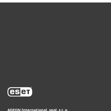
Для дома
Для бизнеса
Почему ESET
Поддержка
Купить
ADEON International, spol. s r. o.