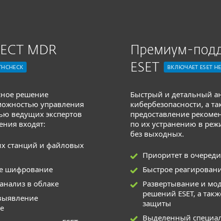
TECT MDR
Премиум-под
ESET
THCHECK
ВКЛЮЧАЕТ ESET H
ное решение
Быстрый и детальный а
можностью управления
кибербезопасности, а та
ью ведущих экспертов
предоставление рекоме
шения входят:
по их устранению в реж
без выходных.
х станций и файловых
Приоритет в очереди
е шифрование
Быстрое реагировани
нализ в облаке
Развертывание и мо
решений ESET, а такж
выявление
защиты
е
Выделенный специа