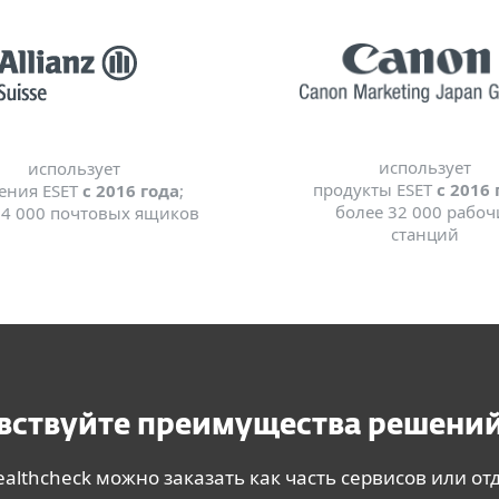
использует
использует
продукты ESET
с 2016 
ения ESET
с 2016 года
;
более 32 000 рабоч
 4 000 почтовых ящиков
станций
вствуйте преимущества решений
ealthcheck можно заказать как часть сервисов или от