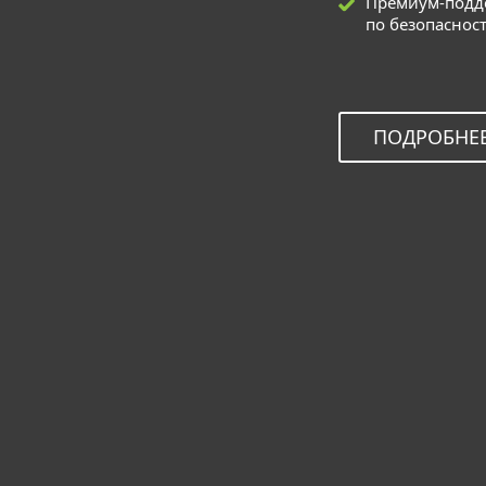
Премиум-подде
по безопаснос
ПОДРОБНЕ
Сервис E
Решения ESET дл
ESET Inspect
ESET Server Secu
ESET Mail Securi