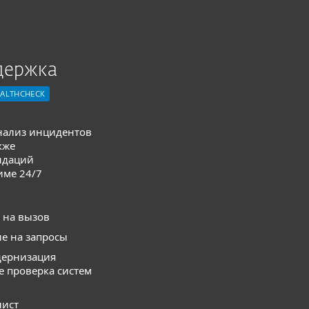
держка
EALTHCHECK
нализ инцидентов
кже
ндаций
име 24/7
 на вызов
е на запросы
дернизация
е проверка систем
лист