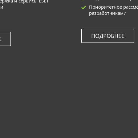
ржка и сервисы ESET
ти
Приоритетное рассм
разработчиками
ПОДРОБНЕЕ
Е
SET HealthCheck можно использовать для та
я защиты рабочих станций Windows, Mac, Linux и An
rity для Microsoft Windows Server
ty для Microsoft Exchange Server