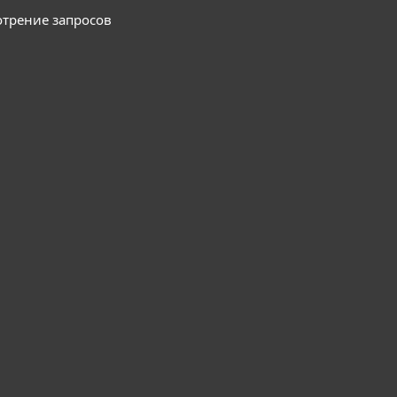
отрение запросов
ких решений
droid