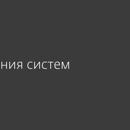
heck
яния систем