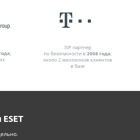
ISP партнер
года;
по безопасности
с 2008 года
;
их
около 2 миллионов клиентов
в базе
 ESET
дельно.