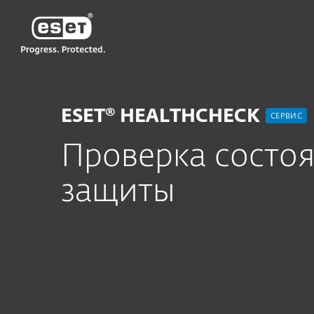
ESET
GE GE-RU2
Сервисы для бизнеса
ESET Healthc
ESET® HEALTHCHECK
CЕРВИС
Проверка состо
защиты