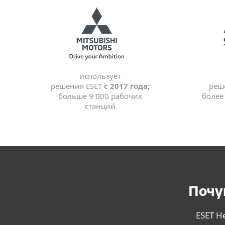
использует
решения ESET
с 2017 года;
реш
больше 9 000 рабочих
более
станций
Почу
ESET H