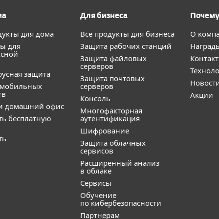
ма
Для бизнеса
Почему
дукты для дома
Все продукты для бизнеса
О комп
ы для
Защита рабочих станций
Наград
ксной
Защита файловых
Контак
серверов
Технол
усная защита
Защита почтовых
Новост
 мобильных
серверов
тв
Акции
Консоль
и домашний офис
Многофакторная
ть бесплатную
аутентификация
Шифрование
ть
Защита облачных
сервисов
Расширенный анализ
в облаке
Сервисы
Обучение
по кибербезопасности
Партнерам