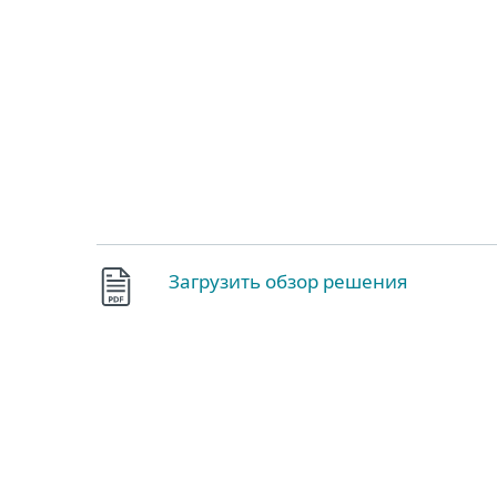
ESET
GE GE-RU2
Off canvas - cloud app protection
Загрузить обзор решения