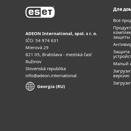
Для до
Все про
Продукт
компле
ADEON International, spol. s r. o.
защиты
IČO: 54 974 631
Антивир
Mierová 29
Защита
821 05, Bratislava - mestská časť
устройс
Ružinov
Малый 
Slovenská republika
Загрузи
info@adeon.international
версию
Загрузи
Georgia (RU)