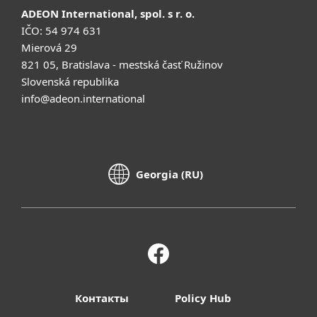
ADEON International, spol. s r. o.
IČO: 54 974 631
Mierová 29
821 05, Bratislava - mestská časť Ružinov
Slovenská republika
info@adeon.international
Georgia (RU)
Контакты
Policy Hub