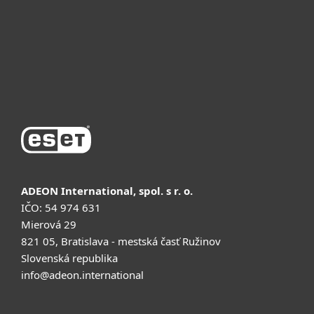
Почему ESET
Поддержка
Купить
ADEON International, spol. s r. o.
IČO: 54 974 631
Mierová 29
821 05, Bratislava - mestská časť Ružinov
Slovenská republika
info@adeon.international