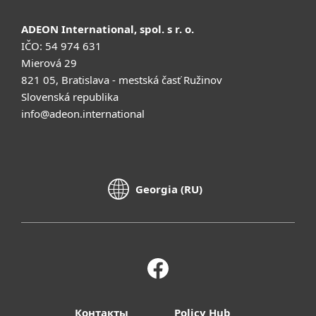
ADEON International, spol. s r. o.
IČO: 54 974 631
Mierová 29
821 05, Bratislava - mestská časť Ružinov
Slovenská republika
info@adeon.international
Georgia (RU)
Контакты
Policy Hub