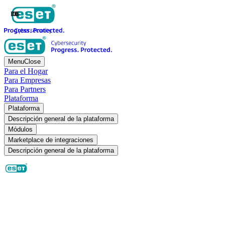
RG
OF
JB
Menu
Close
Para el Hogar
Para Empresas
Para Partners
Plataforma
Plataforma
Descripción general de la plataforma
Módulos
Marketplace de integraciones
Descripción general de la plataforma