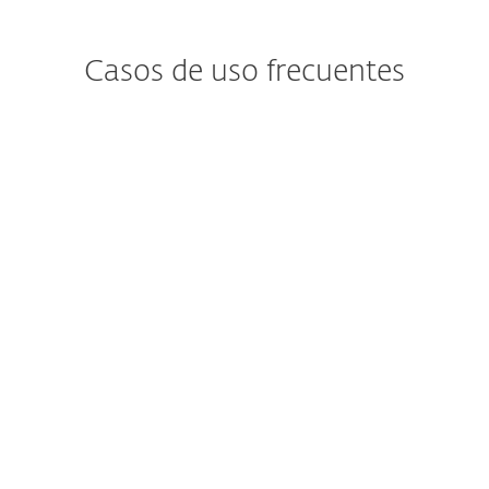
Casos de uso frecuentes
¿Te preocupa la
violación de datos?
Las empresas deben alertar
continuamente a sus colaboradores sobre
incidentes de violaciones de datos.
Ver solución de ESET