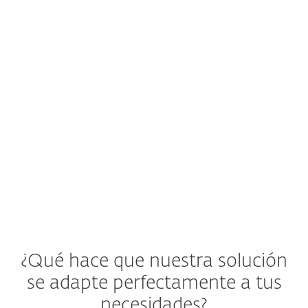
contraseñas débiles?
Los usuarios tienden a utilizar las mismas
claves en múltiples aplicaciones y
servicios web, lo que pone en riesgo a las
empresas.
Ver solución de ESET
¿Qué hace que nuestra solución
se adapte perfectamente a tus
necesidades?