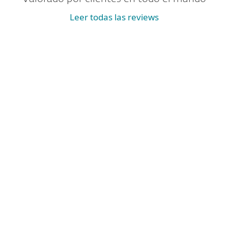
Leer todas las reviews
Seguridad IT avanzada para las grandes
empresas
Precio disponible bajo solicitud
Déjanos tus detalles de contacto para recibir una
oferta adaptada a las necesidades de tu
empresa.