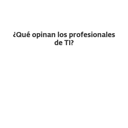
¿Qué opinan los profesionales
de TI?
Seguridad de endpoint
RG
confiable que
simplemente funcion
Raja G., Gerente Senior de
Proyectos
"En particular, me gusta lo fácil
que es implementar en Windows,