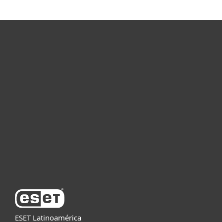
Hogar
Empresas
Partners
Soporte
Acerca de ESET
ESET Latinoamérica