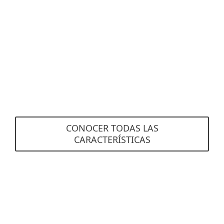
Plataforma de gestión automatizada
Disminuye la complejidad de tus tareas de
administración de TI, mantén un inventario
actualizado y benefíciate de las capacidades de
prevención, detección y respuesta para
minimizar tu exposición a las amenazas. Ver
todas las características
CONOCER TODAS LAS
CARACTERÍSTICAS
Requisitos del sistema
ESET Vulnerability & Patch
Management está incluido en los