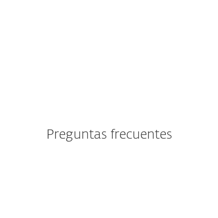
Partner de seguridad ISP
desde 2008
con una base
de clientes de 2 millones
Preguntas frecuentes
¿Qué es la plataforma ESET
PROTECT?
¿Cuáles son los módulos de la