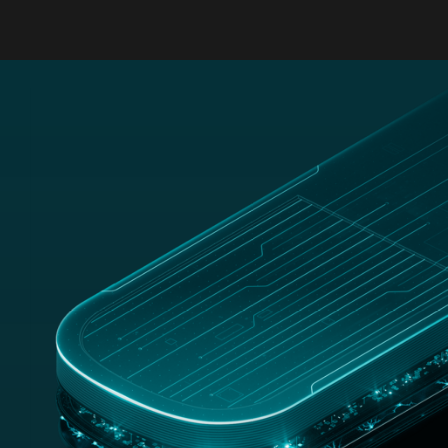
MENU
ESET NOMINATA CUSTOMERS’ CHOICE NEL REPORT
GARTNER® PEER INSIGHTS™ “VOICE OF THE
CUSTOMER” 2026 PER EPP
SCOPRI DI PIÙ