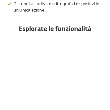
Distribuisci, attiva e crittografa i dispositivi in
un'unica azione
Esplorate le funzionalità
Tutti i prodotti sono gestiti da
un'unica console
Protezione dei dati robusta e
rapida
Potente crittografia
Copertura multipiattaforma
Aggiungi altri dispositivi in