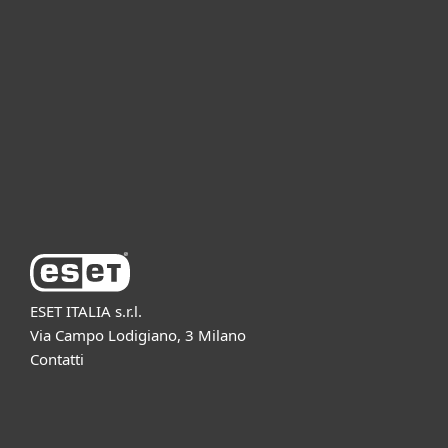
Per aziende
Partnership
Supporto
Azienda ESET
ESET ITALIA s.r.l.
Via Campo Lodigiano, 3 Milano
Contatti