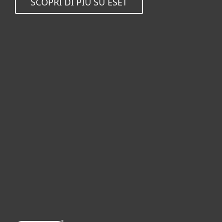
SCOPRI DI PIÙ SU ESET
Per privati
Per aziende
Partnership
Supporto
Azienda ESET