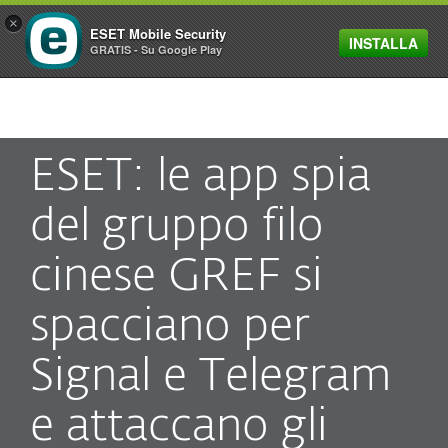
×
ESET Mobile Security
INSTALLA
MENU
GRATIS - Su Google Play
ESET: le app spia
del gruppo filo
cinese GREF si
spacciano per
Signal e Telegram
e attaccano gli