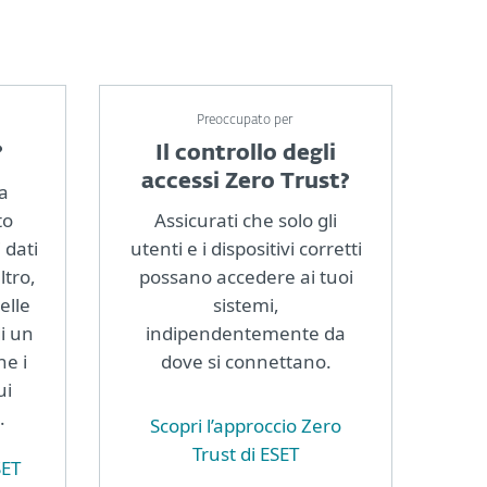
Preoccupato per
?
Il controllo degli
accessi Zero Trust?
za
to
Assicurati che solo gli
 dati
utenti e i dispositivi corretti
ltro,
possano accedere ai tuoi
elle
sistemi,
i un
indipendentemente da
he i
dove si connettano.
ui
.
Scopri l’approccio Zero
Trust di ESET
SET