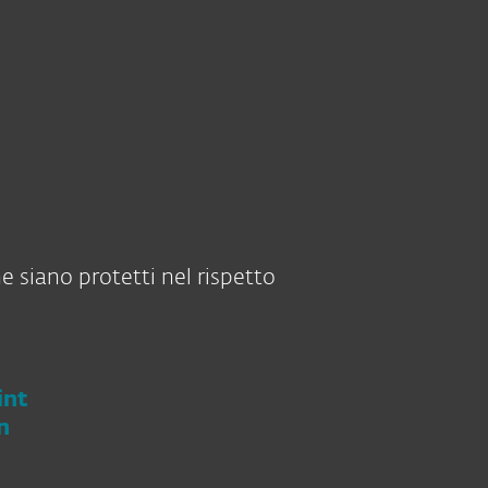
Chi siamo
Blog
Acquista
Italia
CONTATTA IL TEAM COMMERCIALE
AIUTAMI A SCEGLIE
Contatto commerciale
Area Personale
e siano protetti nel rispetto
int
n