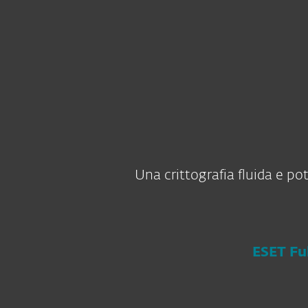
Privati
Aziende
IT
Per le aziende
La crittografia
Piattaforma
Solutions
Una crittografia fluida e po
ESET Fu