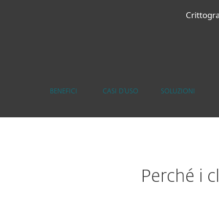
Crittogra
BENEFICI
CASI D’USO
SOLUZIONI
Perché i c