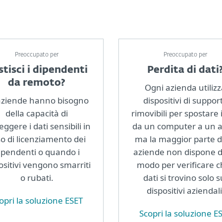
Preoccupato per
Preoccupato per
stisci i dipendenti
Perdita di dati
da remoto?
Ogni azienda utiliz
aziende hanno bisogno
dispositivi di suppor
della capacità di
rimovibili per spostare i
eggere i dati sensibili in
da un computer a un a
o di licenziamento dei
ma la maggior parte d
ipendenti o quando i
aziende non dispone d
ositivi vengono smarriti
modo per verificare c
o rubati.
dati si trovino solo s
dispositivi aziendali
opri la soluzione ESET
Scopri la soluzione E