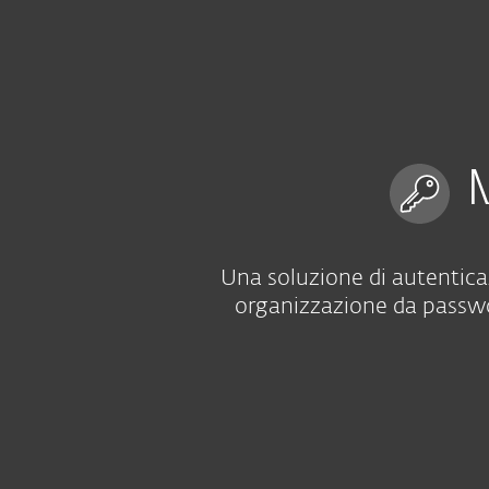
Privati
Aziende
IT
Per le aziende
Autenticazione a più fa
Piattaforma
Solutions
M
Una soluzione di autenticaz
organizzazione da passwo