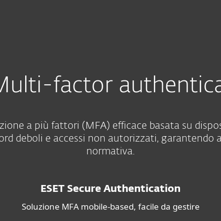
Rivenditori
ttori
Servizi
Perchè ESET?
ulti-factor authentic
ione a più fattori (MFA) efficace basata su dispos
rd deboli e accessi non autorizzati, garantendo 
normativa.
ESET Secure Authentication
Soluzione MFA mobile-based, facile da gestire