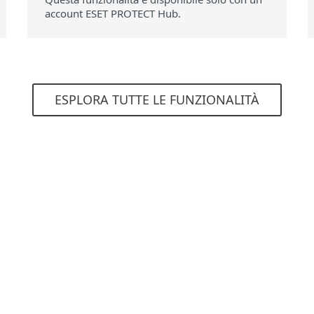
account ESET PROTECT Hub.
ESPLORA TUTTE LE FUNZIONALITÀ
Requisiti di sistema
ortate
Applicazioni web sup
Exchange apps
Dynamics CRM
SharePoint
Remote Desktop We