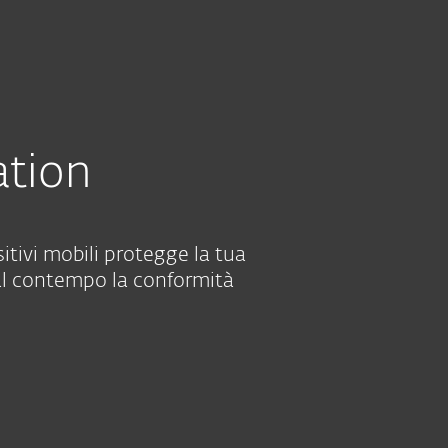
Chi siamo
Blog
Acquista
Italia
CONTATTA IL TEAM COMMERCIALE
AIUTAMI A SCEGLIE
Contatto commerciale
Area Personale
ation
itivi mobili protegge la tua
al contempo la conformità