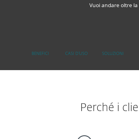
Vuoi andare oltre l
BENEFICI
CASI D’USO
SOLUZIONI
Perché i cli