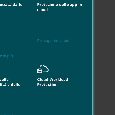
anzata dalle
Protezione delle app in
cloud
Per saperne di più
e di più
delle
Cloud Workload
ità e delle
Protection