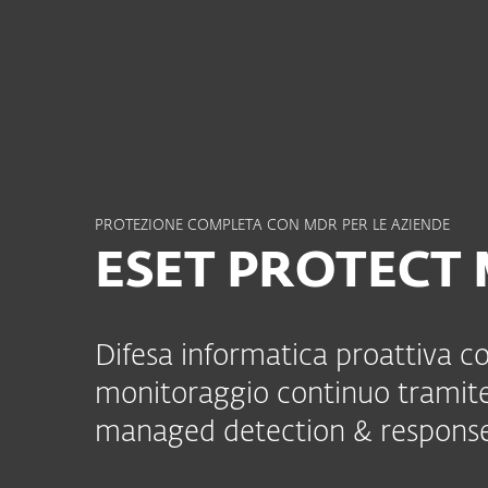
Privati
Aziende
IT
Per le aziende
ESET PROTECT MDR
Piattaforma
Solutions
PROTEZIONE COMPLETA CON MDR PER LE AZIENDE
ESET PROTECT
Difesa informatica proattiva c
monitoraggio continuo tramite 
managed detection & response