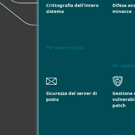
Crittografia dell'intero
Difesa av
sistema
minacce
Per saperne di più
Per sapern
Sicurezza del server di
Gestione 
posta
vulnerabil
patch