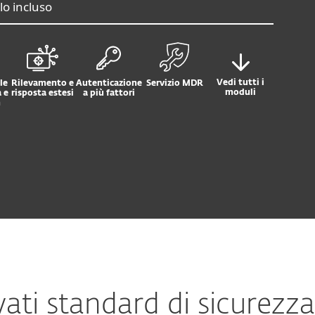
o incluso
Vedi tutti i
le
Rilevamento e
Autenticazione
Servizio MDR
moduli
 e
risposta estesi
a più fattori
h
vati standard di sicurezz