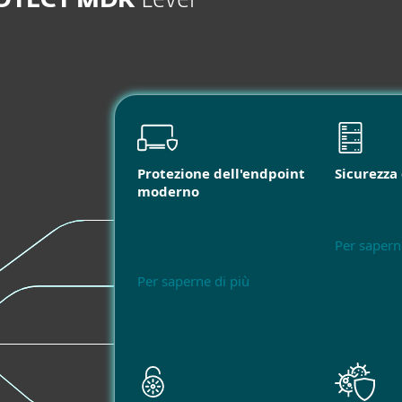
ROTECT MDR
Level
Protezione dell'endpoint
Sicurezza 
moderno
Per sapern
Per saperne di più