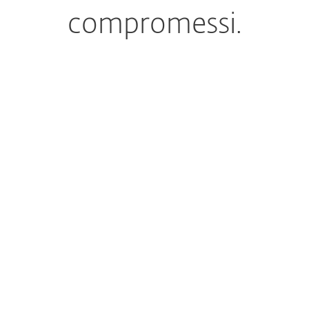
compromessi.
Risposta rapida agli incidenti in 6 minuti
Cybersecurity gestita 2
tranquillità
Oltre 100 esperti di cyber threat hunting
Competenza di fama mon
Prevenzione efficace delle minacce inform
Protezione nativa basata
ransomware