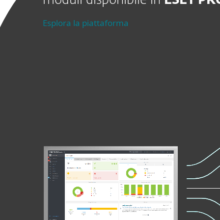
moduli disponibile in
ESET P
Esplora la piattaforma