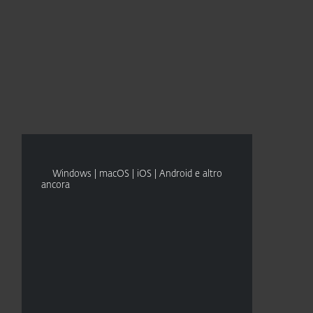
Chi siamo
Blog
Acquista
Italia
CONTATTO VENDITE
Contatto commerciale
Area Personale
Windows | macOS | iOS | Android e altro
ancora