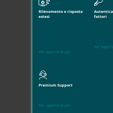
Rilevamento e risposta
Autentica
estesi
fattori
Per sapern
Per saperne di più
Premium Support
Per saperne di più