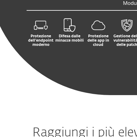
Modul
Protezione
Difesa dalle
Protezione
Gestione del
dell'endpoint
minacce mobili
delle app in
vulnerabilità
moderno
cloud
delle patc
Raggiungi i più ele