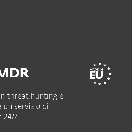
Rivenditori
Servizi
Perchè ESET?
 MDR
on threat hunting e
un servizio di
 24/7.