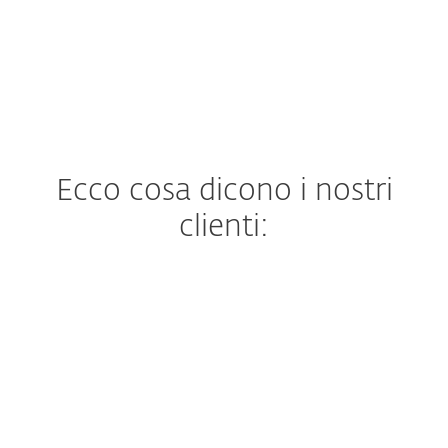
Ecco cosa dicono i nostri
clienti:
"We were most impressed with the
support and assistance we received. In
addition to being a great product, the
excellent care and support we got was
what really led us to move all of Primoris’
systems to ESET as a whole."