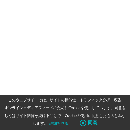
能で保護
製品詳細
オススメ
このウェブサイトでは、サイトの機能性、トラフィック分析、広告、
オンラインメディアフィードのためにCookieを使用しています。同意も
セキュリティマネジメント
オンプレもしくはク
しくはサイト閲覧を続けることで、Cookieの使用に同意したものとみな
ラウドでリモート管理可能
同意
します。
詳細を見る