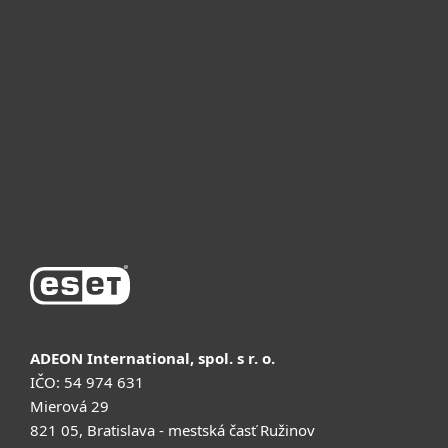
Для бизнеса
Почему ESET
Поддержка
Купить
ADEON International, spol. s r. o.
IČO: 54 974 631
Mierová 29
821 05, Bratislava - mestská časť Ružinov