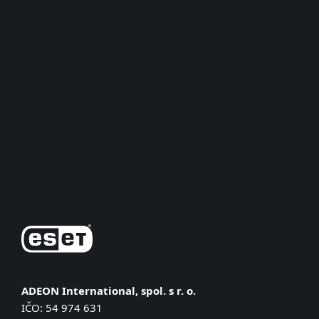
Для дома
Для бизнеса
Почему ESET
Поддержка
Купить
ADEON International, spol. s r. o.
IČO: 54 974 631