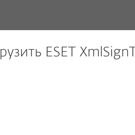
 ESET XmlSignTool
рузить ESET XmlSign
тры загрузки
ЗАГРУЗИТЬ