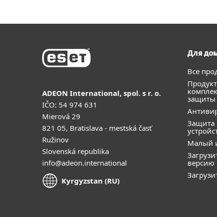
Для до
Все про
Продукт
компле
ADEON International, spol. s r. o.
защиты
IČO: 54 974 631
Антивир
Mierová 29
Защита
821 05, Bratislava - mestská časť
устройс
Ružinov
Малый 
Slovenská republika
Загрузи
info@adeon.international
версию
Загрузи
Kyrgyzstan (RU)