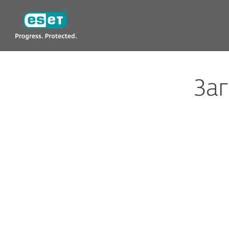
ESET
KG-RU
Техническая поддержка
Загрузить
Заг
Параме