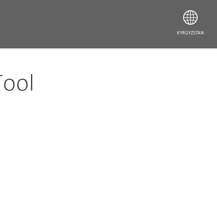
KYRGYZSTAN
Tool
Документация
Опции загрузки
Обычная загрузка
Другие версии продукта