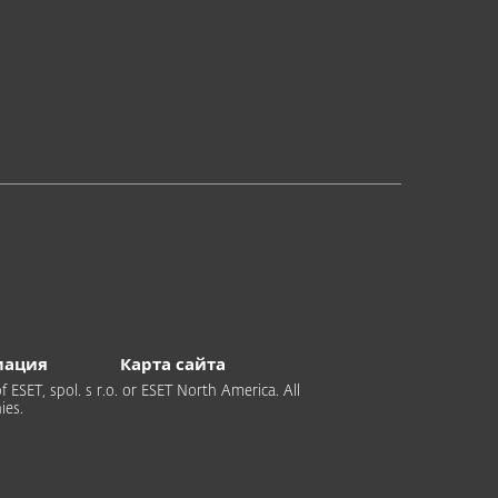
мация
Карта сайта
 ESET, spol. s r.o. or ESET North America. All
ies.