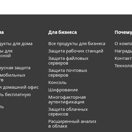
ма
Для бизнеса
Почему
дукты для дома
Все продукты для бизнеса
О комп
ы для
Защита рабочих станций
Наград
ксной
Защита файловых
Контак
серверов
Технол
усная защита
Защита почтовых
 мобильных
серверов
тв
Консоль
и домашний офис
Шифрование
ть бесплатную
Многофакторная
аутентификация
ть
Защита облачных
сервисов
Расширенный анализ
в облаке