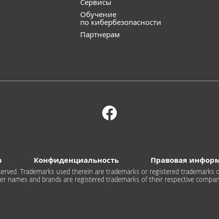
Сервисы
Обучение
по кибербезопасности
Партнерам
b
Конфиденциальность
Правовая инфор
 reserved. Trademarks used therein are trademarks or registered trademarks of
er names and brands are registered trademarks of their respective compan