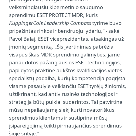
veiksmingiausiu kibernetinio saugumo
sprendimu ESET PROTECT MDR, kuris
KuppingerCole Leadership Compass
tyrime buvo
pripažintas rinkos ir bendruoju lyderiu,“ - sakė
Pavol Balaj, ESET viceprezidentas, atsakingas už
įmonių segmentą. „Šis įvertinimas pabrėžia
visapusiškas MDR sprendimo galimybes: jame
panaudotos pažangiausios ESET technologijos,
papildytos praktine aukštos kvalifikacijos vietos
specialistų pagalba, kurių kompetencija pagrįsta
visame pasaulyje veikiančių ESET tyrėjų žiniomis,
užtikrinant, kad antivirusinės technologijos ir
strategija būtų puikiai suderintos. Tai patvirtina
mūsų nepaliaujamą siekį kurti novatoriškus
sprendimus klientams ir sustiprina mūsų
įsipareigojimą teikti pirmaujančius sprendimus
šioje srityje.“