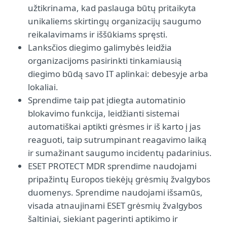
užtikrinama, kad paslauga būtų pritaikyta
unikaliems skirtingų organizacijų saugumo
reikalavimams ir iššūkiams spręsti.
Lanksčios diegimo galimybės leidžia
organizacijoms pasirinkti tinkamiausią
diegimo būdą savo IT aplinkai: debesyje arba
lokaliai.
Sprendime taip pat įdiegta automatinio
blokavimo funkcija, leidžianti sistemai
automatiškai aptikti grėsmes ir iš karto į jas
reaguoti, taip sutrumpinant reagavimo laiką
ir sumažinant saugumo incidentų padarinius.
ESET PROTECT MDR sprendime naudojami
pripažintų Europos tiekėjų grėsmių žvalgybos
duomenys. Sprendime naudojami išsamūs,
visada atnaujinami ESET grėsmių žvalgybos
šaltiniai, siekiant pagerinti aptikimo ir