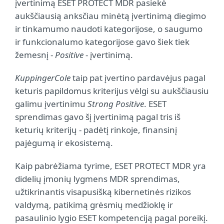
įvertinimą ESET PROTECT MDR pasiekė
aukščiausią anksčiau minėtą įvertinimą diegimo
ir tinkamumo naudoti kategorijose, o saugumo
ir funkcionalumo kategorijose gavo šiek tiek
žemesnį -
Positive
- įvertinimą.
KuppingerCole
taip pat įvertino pardavėjus pagal
keturis papildomus kriterijus vėlgi su aukščiausiu
galimu įvertinimu
Strong Positive
. ESET
sprendimas gavo šį įvertinimą pagal tris iš
keturių kriterijų - padėtį rinkoje, finansinį
pajėgumą ir ekosistemą.
Kaip pabrėžiama tyrime, ESET PROTECT MDR yra
didelių įmonių lygmens MDR sprendimas,
užtikrinantis visapusišką kibernetinės rizikos
valdymą, patikimą grėsmių medžioklę ir
pasaulinio lygio ESET kompetenciją pagal poreikį.