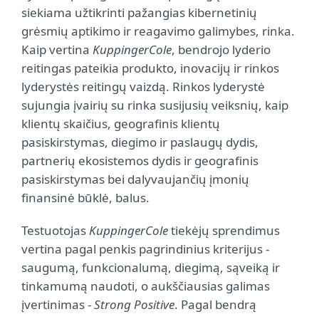
siekiama užtikrinti pažangias kibernetinių
grėsmių aptikimo ir reagavimo galimybes, rinka.
Kaip vertina
KuppingerCole
, bendrojo lyderio
reitingas pateikia produkto, inovacijų ir rinkos
lyderystės reitingų vaizdą. Rinkos lyderystė
sujungia įvairių su rinka susijusių veiksnių, kaip
klientų skaičius, geografinis klientų
pasiskirstymas, diegimo ir paslaugų dydis,
partnerių ekosistemos dydis ir geografinis
pasiskirstymas bei dalyvaujančių įmonių
finansinė būklė, balus.
Testuotojas
KuppingerCole
tiekėjų sprendimus
vertina pagal penkis pagrindinius kriterijus -
saugumą, funkcionalumą, diegimą, sąveiką ir
tinkamumą naudoti, o aukščiausias galimas
įvertinimas -
Strong Positive
. Pagal bendrą