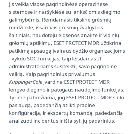
Jis veikia visose pagrindinėse operacinėse
sistemose ir naršyklėse su lanksčiomis diegimo
galimybėmis. Remdamasis tiksline grėsmių
medžiokle, išsamiais grėsmių žvalgybos
šaltiniais, naudotojų elgsenos analize ir vidinių
grėsmių aptikimu, ESET PROTECT MDR užtikrina
patikimą apsaugą įvairaus dydžio organizacijoms
- vykdo SOC funkcijas, taip leisdamas IT
administratoriams susitelkti į savo pagrindinę
veiklą. Kaip pagrindinius privalumus
KuppingerCole
įvardina ESET PROTECT MDR
lengvo diegimo ir patogaus naudojimo funkcijas.
Tyrime pabrėžiama, jog ESET PROTECT MDR siūlo
paslaugą, padedančią atlikti pradinę
konfigūraciją, ir ekspertų komandą, padedančią
analizuoti incidentus ir ištaisyti jų padarinius.