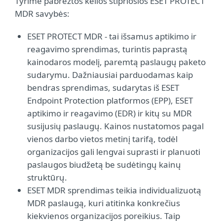
Tyrime pabrėžtos kelios stipriosios ESET PROTECT
MDR savybės:
ESET PROTECT MDR - tai išsamus aptikimo ir
reagavimo sprendimas, turintis paprastą
kainodaros modelį, paremtą paslaugų paketo
sudarymu. Dažniausiai parduodamas kaip
bendras sprendimas, sudarytas iš ESET
Endpoint Protection platformos (EPP), ESET
aptikimo ir reagavimo (EDR) ir kitų su MDR
susijusių paslaugų. Kainos nustatomos pagal
vienos darbo vietos metinį tarifą, todėl
organizacijos gali lengvai suprasti ir planuoti
paslaugos biudžetą be sudėtingų kainų
struktūrų.
ESET MDR sprendimas teikia individualizuotą
MDR paslaugą, kuri atitinka konkrečius
kiekvienos organizacijos poreikius. Taip