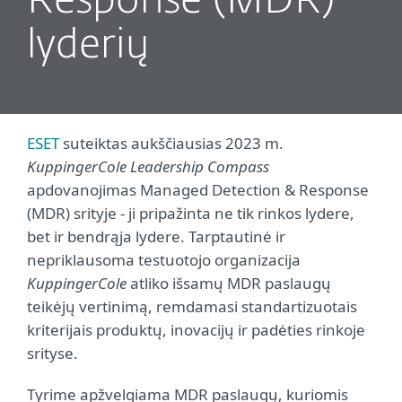
Response (MDR)
lyderių
ESET
suteiktas aukščiausias 2023 m.
KuppingerCole Leadership Compass
apdovanojimas Managed Detection & Response
(MDR) srityje - ji pripažinta ne tik rinkos lydere,
bet ir bendrąja lydere. Tarptautinė ir
nepriklausoma testuotojo organizacija
KuppingerCole
atliko išsamų MDR paslaugų
teikėjų vertinimą, remdamasi standartizuotais
kriterijais produktų, inovacijų ir padėties rinkoje
srityse.
Tyrime apžvelgiama MDR paslaugų, kuriomis