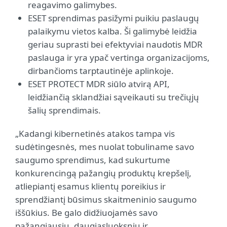
reagavimo galimybes.
ESET sprendimas pasižymi puikiu paslaugų
palaikymu vietos kalba. Ši galimybė leidžia
geriau suprasti bei efektyviai naudotis MDR
paslauga ir yra ypač vertinga organizacijoms,
dirbančioms tarptautinėje aplinkoje.
ESET PROTECT MDR siūlo atvirą API,
leidžiančią sklandžiai sąveikauti su trečiųjų
šalių sprendimais.
„Kadangi kibernetinės atakos tampa vis
sudėtingesnės, mes nuolat tobuliname savo
saugumo sprendimus, kad sukurtume
konkurencingą pažangių produktų krepšelį,
atliepiantį esamus klientų poreikius ir
sprendžiantį būsimus skaitmeninio saugumo
iššūkius. Be galo didžiuojamės savo
pažangiausiu, daugiasluoksniu ir