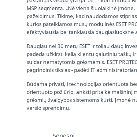
pastangas visada yra garbė“, - komentuoja Mi
MSP segmentą. „Nė viena šiuolaikinė įmonė, di
pažeidimus. Tikime, kad naudodamos stiprias 
kurios pateikiamos mūsų modulinės ESET PRO
efektyviausia bei tankiausia daugiasluoksne
Daugiau nei 30 metų ESET ir toliau daug inve
padeda užkirsti kelią klientų galutinių taškų 
su dar nematytomis grėsmėmis. ESET PROTECT p
pagrindinis tikslas - padėti IT administratori
Būdama privati, į technologijas orientuota be
orientuoto požiūrio, anksti pritaikė mašinin
grėsmių žvalgybos sistemoms kurti. Įmonė nuo
verslo sprendimų.
Senesni