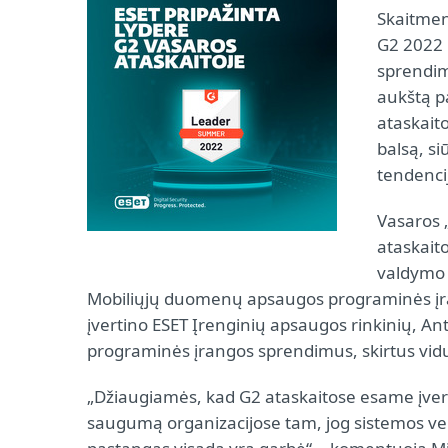
Skaitmen
G2 2022
sprendimą
aukštą p
ataskait
balsą, si
tendencij
Vasaros 
ataskait
valdymo 
Mobiliųjų duomenų apsaugos programinės įrang
įvertino ESET Įrenginių apsaugos rinkinių, An
programinės įrangos sprendimus, skirtus vidu
„Džiaugiamės, kad G2 ataskaitose esame įvertin
saugumą organizacijose tam, jog sistemos veikt