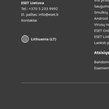
Visi pro
ESET Lietuva
Saugumo
Tel.:
+370 5 233 9992
Smulkių
El. paštas:
info@eset.lt
Android
Kontaktai
Virusų n
ESET Onl
ESET Lin
Lithuania (LT)
Lanksti 
Atsisių
Bandomoj
Esamiem