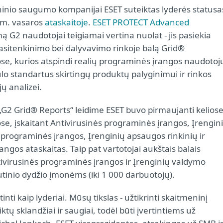
inio saugumo kompanijai ESET suteiktas lyderės statusa
 m. vasaros
ataskaitoje
.
ESET PROTECT Advanced
 G2 naudotojai teigiamai vertina nuolat - jis pasiekia
asitenkinimo bei dalyvavimo rinkoje balą Grid®
ose, kurios atspindi realių programinės įrangos naudotoj
ūlo standartus skirtingų produktų palyginimui ir rinkos
ų analizei.
„G2 Grid® Reports“ leidime ESET buvo pirmaujanti kelios
ose, įskaitant Antivirusinės programinės įrangos, Įrengin
programinės įrangos, Įrenginių apsaugos rinkinių ir
os ataskaitas. Taip pat vartotojai aukštais balais
tivirusinės programinės įrangos ir Įrenginių valdymo
tinio dydžio įmonėms (iki 1 000 darbuotojų).
ti kaip lyderiai. Mūsų tikslas - užtikrinti skaitmeninį
ų sklandžiai ir saugiai, todėl būti įvertintiems už