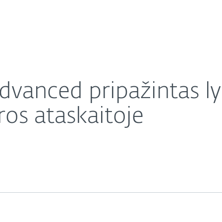
Apie ESET
Apie
u produktu G2 vasaros ataskaitoje
Karjera
Kontaktai
anced pripažintas ly
os ataskaitoje