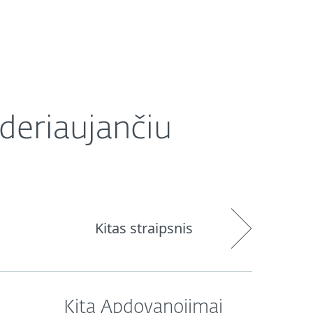
Platintojai
Parduotuvė
Lithuania (LT)
deriaujančiu
Kitas straipsnis
Kita Apdovanojimai