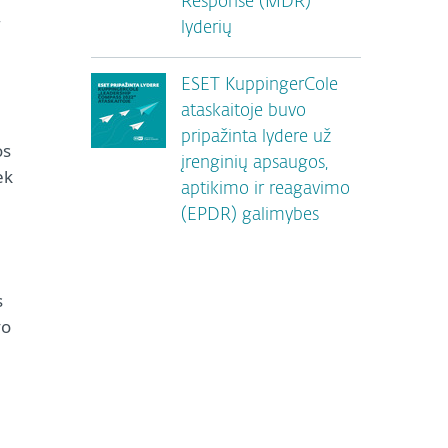
r
Response (MDR)
lyderių
ESET KuppingerCole
ataskaitoje buvo
pripažinta lydere už
os
įrenginių apsaugos,
ek
aptikimo ir reagavimo
(EPDR) galimybes
s
vo