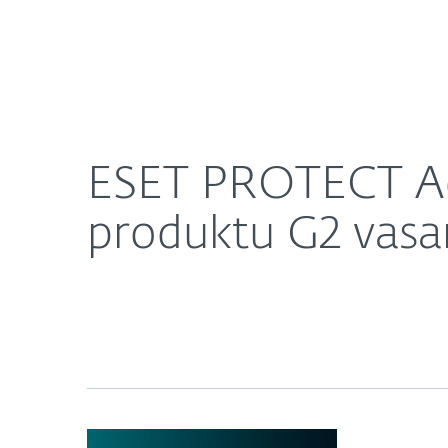
Namams
Verslui
ESET PROTECT Advanced pripažintas lyderiaujanči
Apie mus
Naujienos
ESET PROTECT Adv
produktu G2 vasar