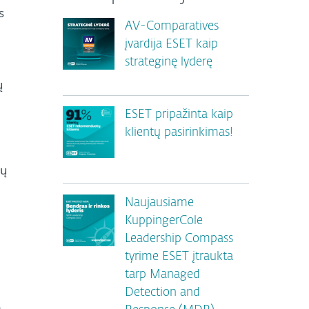
s
AV-Comparatives
įvardija ESET kaip
strateginę lyderę
ų
ESET pripažinta kaip
klientų pasirinkimas!
e
ių
Naujausiame
KuppingerCole
Leadership Compass
tyrime ESET įtraukta
tarp Managed
Detection and