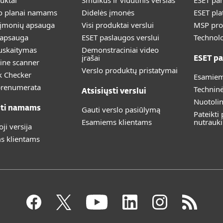
duktai
Smulkus ir vidutinis verslas
ESET pa
 planai namams
Didelės įmonės
ESET pla
 įmonių apsauga
Visi produktai verslui
MSP pr
 apsauga
ESET paslaugos verslui
Technolo
uskaitymas
Demonstraciniai video
įrašai
ESET pa
ine scanner
Verslo produktų pristatymai
k Checker
Esamiem
prenumerata
Technin
Atsisiųsti verslui
Nuotoli
sti namams
Gauti verslo pasiūlymą
Pateikti
Esamiems klientams
nutrauk
i versija
s klientams