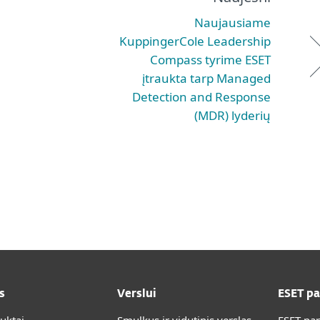
Naujausiame
KuppingerCole Leadership
Compass tyrime ESET
įtraukta tarp Managed
Detection and Response
(MDR) lyderių
s
Verslui
ESET p