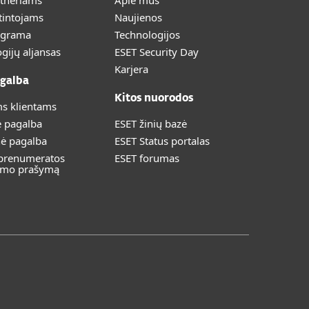
rtneriams
Apie mus
tintojams
Naujienos
ograma
Technologijos
gijų aljansas
ESET Security Day
Karjera
galba
Kitos nuorodos
s klientams
ė pagalba
ESET žinių bazė
nė pagalba
ESET Status portalas
 prenumeratos
ESET forumas
imo prašymą