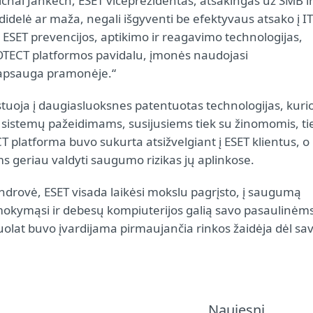
chal Jankech, ESET viceprezidentas, atsakingas už SMB i
delė ar maža, negali išgyventi be efektyvaus atsako į IT
ESET prevencijos, aptikimo ir reagavimo technologijas,
TECT platformos pavidalu, įmonės naudojasi
 apsauga pramonėje.“
stuoja į daugiasluoksnes patentuotas technologijas, kuri
ir sistemų pažeidimams, susijusiems tiek su žinomomis, ti
latforma buvo sukurta atsižvelgiant į ESET klientus, o
ams geriau valdyti saugumo rizikas jų aplinkose.
ndrovė, ESET visada laikėsi mokslu pagrįsto, į saugumą
į mokymąsi ir debesų kompiuterijos galią savo pasaulinėm
lat buvo įvardijama pirmaujančia rinkos žaidėja dėl sa
Naujesni