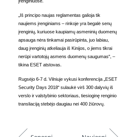
įrenginiuose.
„Iš principo naujas reglamentas galioja tik 
naujiems įrenginiams – rinkoje yra begalė senų 
įrenginių, kuriuose kaupiamų asmeninių duomenų 
apsauga nėra tinkamai pasirūpinta, juo labiau, 
daug įrenginių atkeliauja iš Kinijos, o jiems tikrai 
nerūpi vartotojų asmens duomenų saugumas“, – 
tikina ESET atstovas.
Rugsėjo 6-7 d. Vilniuje vykusi konferencija „ESET 
Security Days 2018“ sulaukė virš 300 dalyvių iš 
verslo ir valstybinio sektoriaus, tiesioginę renginio 
transliaciją stebėjo daugiau nei 400 žiūrovų.