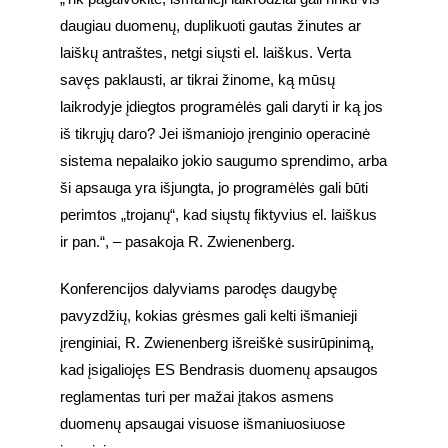
daugiau duomenų, duplikuoti gautas žinutes ar 
laiškų antraštes, netgi siųsti el. laiškus. Verta 
savęs paklausti, ar tikrai žinome, ką mūsų 
laikrodyje įdiegtos programėlės gali daryti ir ką jos 
iš tikrųjų daro? Jei išmaniojo įrenginio operacinė 
sistema nepalaiko jokio saugumo sprendimo, arba 
ši apsauga yra išjungta, jo programėlės gali būti 
perimtos „trojanų“, kad siųstų fiktyvius el. laiškus 
ir pan.“, – pasakoja R. Zwienenberg.
Konferencijos dalyviams parodęs daugybę 
pavyzdžių, kokias grėsmes gali kelti išmanieji 
įrenginiai, R. Zwienenberg išreiškė susirūpinimą, 
kad įsigaliojęs ES Bendrasis duomenų apsaugos 
reglamentas turi per mažai įtakos asmens 
duomenų apsaugai visuose išmaniuosiuose 