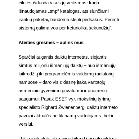
eilutės išduoda visus jų veiksmus: kada 
išnaudojamas „tmp“ katalogas, atsisiunčiami 
įrankių paketai, bandoma slėpti pėdsakus. Perimti 
sistemą galima vos per keturiolika sekundžių“.
Ateities grėsmės – aplink mus
Sparčiai augantis daiktų internetas, siejantis 
šimtus milijonų išmaniųjų daiktų – nuo išmaniųjų 
laikrodžių iki programėlėmis valdomų radiatorių 
namuose – daro vis didesnę įtaką vartotojų 
asmeninio gyvenimo privatumui ir duomenų 
saugumui. Pasak ESET vyr. mokslinių tyrimų 
specialisto Righard Zwienenberg, daiktų interneto 
pavojai aktualūs ne tik namų vartotojams, bet ir 
verslui.
„Tik pagalvokite, išmanieji laikrodžiai gali rinkti vis 