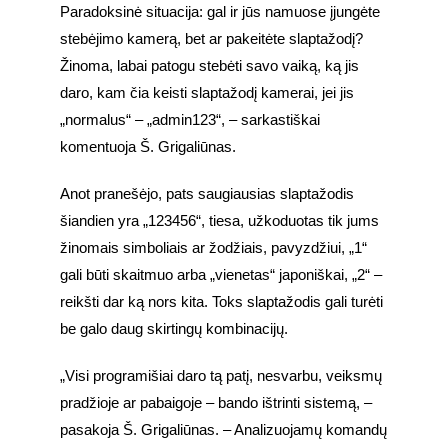
Paradoksinė situacija: gal ir jūs namuose įjungėte 
stebėjimo kamerą, bet ar pakeitėte slaptažodį? 
Žinoma, labai patogu stebėti savo vaiką, ką jis 
daro, kam čia keisti slaptažodį kamerai, jei jis 
„normalus“ – „admin123“, – sarkastiškai 
komentuoja Š. Grigaliūnas.
Anot pranešėjo, pats saugiausias slaptažodis 
šiandien yra „123456“, tiesa, užkoduotas tik jums 
žinomais simboliais ar žodžiais, pavyzdžiui, „1“ 
gali būti skaitmuo arba „vienetas“ japoniškai, „2“ – 
reikšti dar ką nors kita. Toks slaptažodis gali turėti 
be galo daug skirtingų kombinacijų.
„Visi programišiai daro tą patį, nesvarbu, veiksmų 
pradžioje ar pabaigoje – bando ištrinti sistemą, – 
pasakoja Š. Grigaliūnas. – Analizuojamų komandų 