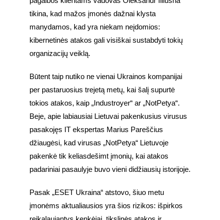
pagalbos klientams vadovas Oleksandr Illiusha 
tikina, kad mažos įmonės dažnai klysta 
manydamos, kad yra niekam neįdomios: 
kibernetinės atakos gali visiškai sustabdyti tokių 
organizacijų veiklą. 
Būtent taip nutiko ne vienai Ukrainos kompanijai 
per pastaruosius trejetą metų, kai šalį supurtė 
tokios atakos, kaip „Industroyer“ ar „NotPetya“. 
Beje, apie labiausiai Lietuvai pakenkusius virusus 
pasakojęs IT ekspertas Marius Pareščius 
džiaugėsi, kad virusas „NotPetya“ Lietuvoje 
pakenkė tik keliasdešimt įmonių, kai atakos 
padariniai pasaulyje buvo vieni didžiausių istorijoje.
Pasak „ESET Ukraina“ atstovo, šiuo metu 
įmonėms aktualiausios yra šios rizikos: išpirkos 
reikalaujantys kenkėjai, tikslinės atakos ir 