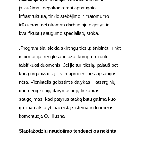
įsilaužimai, nepakankamai apsaugota 
infrastruktūra, tinklo stebėjimo ir matomumo 
trūkumas, netinkamas darbuotojų elgesys ir 
kvalifikuotų saugumo specialistų stoka.
„Programišiai siekia skirtingų tikslų: šnipinėti, rinkti 
informaciją, rengti sabotažą, kompromituoti ir 
falsifikuoti duomenis. Jei jie turi tikslą, palauš bet 
kurią organizaciją – šimtaprocentinės apsaugos 
nėra. Vienintelis gelbstintis dalykas – atsarginių 
duomenų kopijų darymas ir jų tinkamas 
saugojimas, kad patyrus ataką būtų galima kuo 
greičiau atstatyti pažeistą sistemą ir duomenis“, – 
komentuoja O. Illiusha.
Slaptažodžių naudojimo tendencijos nekinta