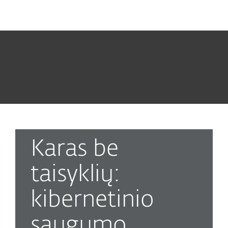
MENU
Karas be
taisyklių:
kibernetinio
saugumo