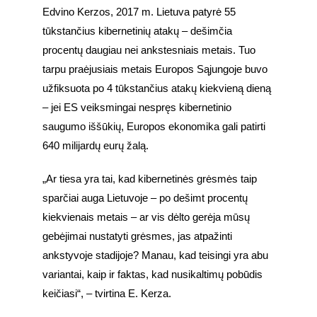
Edvino Kerzos, 2017 m. Lietuva patyrė 55 
tūkstančius kibernetinių atakų – dešimčia 
procentų daugiau nei ankstesniais metais. Tuo 
tarpu praėjusiais metais Europos Sąjungoje buvo 
užfiksuota po 4 tūkstančius atakų kiekvieną dieną 
– jei ES veiksmingai nespręs kibernetinio 
saugumo iššūkių, Europos ekonomika gali patirti 
640 milijardų eurų žalą.
„Ar tiesa yra tai, kad kibernetinės grėsmės taip 
sparčiai auga Lietuvoje – po dešimt procentų 
kiekvienais metais – ar vis dėlto gerėja mūsų 
gebėjimai nustatyti grėsmes, jas atpažinti 
ankstyvoje stadijoje? Manau, kad teisingi yra abu 
variantai, kaip ir faktas, kad nusikaltimų pobūdis 
keičiasi“, – tvirtina E. Kerza.