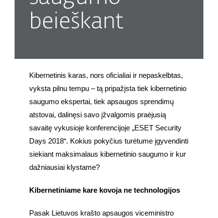
beieškant
Kibernetinis karas, nors oficialiai ir nepaskelbtas, 
vyksta pilnu tempu – tą pripažįsta tiek kibernetinio 
saugumo ekspertai, tiek apsaugos sprendimų 
atstovai, dalinęsi savo įžvalgomis praėjusią 
savaitę vykusioje konferencijoje „ESET Security 
Days 2018“. Kokius pokyčius turėtume įgyvendinti 
siekiant maksimalaus kibernetinio saugumo ir kur 
dažniausiai klystame?
Kibernetiniame kare kovoja ne technologijos
Pasak Lietuvos krašto apsaugos viceministro 