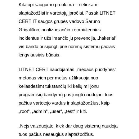
Kita opi saugumo problema – netinkami 
slaptažodžiai ir vartotojų įpročiai. Pasak LITNET 
CERT IT saugos grupės vadovo Šarūno 
Grigaliūno, analizuojančio kompiuterinius 
incidentus ir užsiimančio jų prevencija, „hakeriai“ 
vis bando prisijungti prie norimų sistemų pačiais 
lengviausiais būdais.
LITNET CERT naudojamas „medaus puodynės“ 
metodas vien per metus užfiksuoja nuo 
keliasdešimt tūkstančių iki kelių milijonų 
programišių bandymų prisijungti naudojant tuos 
pačius vartotojo vardus ir slaptažodžius, kaip 
„root“, „admin“, „user“, „test“ ir kiti.
„Neįsivaizduojate, kiek dar daug sistemų naudoja 
tuos pačius nesaugius slaptažodžius. 