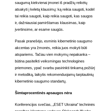
saugumą kiekvienai įmonei iš pradžių reikėtų 
atsakyti į keletą klausimų: ką reikia saugoti, kodėl 
tai reikia saugoti, kaip reikia saugoti, kas saugos 
ir, dažniausiai pamirštamas klausimas, kaip 
įvertinsime, ar esame saugūs.
Pasak pranešėjo, esminis kibernetinio saugumo 
akcentas yra žmonės, reikia juos mokyti būti 
atspariems. Tačiau vien mokymų nepakanka – 
būtina pasitelkti veiksmingas technologines 
priemones, ypač svarbu pasirinkti tinkamą požiūrį 
ir metodiką, laikytis rekomenduojamų tarptautinių 
kibernetinio saugumo standartų.
Šimtaprocentinės apsaugos nėra
Konferencijos svečias, „ESET Ukraina“ techninės 