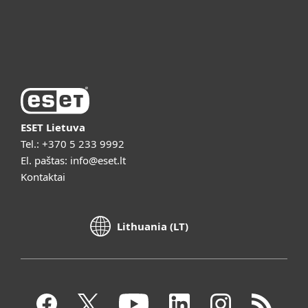
Apie ESET
Vaizdo pristatymai
ESET Lietuva
Tel.:
+370 5 233 9992
El. paštas:
info@eset.lt
Kontaktai
Lithuania (LT)