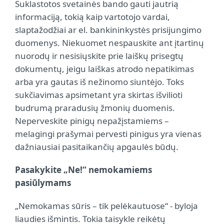
Suklastotos svetainės bando gauti jautrią
informaciją, tokią kaip vartotojo vardai,
slaptažodžiai ar el. bankininkystės prisijungimo
duomenys. Niekuomet nespauskite ant įtartinų
nuorodų ir nesisiųskite prie laiškų prisegtų
dokumentų, jeigu laiškas atrodo nepatikimas
arba yra gautas iš nežinomo siuntėjo. Toks
sukčiavimas apsimetant yra skirtas išvilioti
budrumą praradusių žmonių duomenis.
Neperveskite pinigų nepažįstamiems –
melagingi prašymai pervesti pinigus yra vienas
dažniausiai pasitaikančių apgaulės būdų.
Pasakykite „Ne!“ nemokamiems
pasiūlymams
„Nemokamas sūris – tik pelėkautuose“ - byloja
liaudies išmintis. Tokia taisykle reikėtų