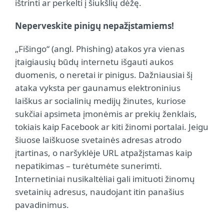
ištrinti ar perkelti į šiukšlių dėžę.
Neperveskite pinigų nepažįstamiems!
„Fišingo“ (angl. Phishing) atakos yra vienas
įtaigiausių būdų internetu išgauti aukos
duomenis, o neretai ir pinigus. Dažniausiai šį
ataka vyksta per gaunamus elektroninius
laiškus ar socialinių medijų žinutes, kuriose
sukčiai apsimeta įmonėmis ar prekių ženklais,
tokiais kaip Facebook ar kiti žinomi portalai. Jeigu
šiuose laiškuose svetainės adresas atrodo
įtartinas, o naršyklėje URL atpažįstamas kaip
nepatikimas – turėtumėte sunerimti.
Internetiniai nusikaltėliai gali imituoti žinomų
svetainių adresus, naudojant itin panašius
pavadinimus.