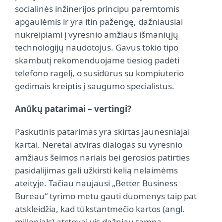
socialinės inžinerijos principu paremtomis
apgaulėmis ir yra itin pažengę, dažniausiai
nukreipiami į vyresnio amžiaus išmaniųjų
technologijų naudotojus. Gavus tokio tipo
skambutį rekomenduojame tiesiog padėti
telefono ragelį, o susidūrus su kompiuterio
gedimais kreiptis į saugumo specialistus.
Anūkų patarimai – vertingi?
Paskutinis patarimas yra skirtas jaunesniajai
kartai. Neretai atviras dialogas su vyresnio
amžiaus šeimos nariais bei gerosios patirties
pasidalijimas gali užkirsti kelią nelaimėms
ateityje. Tačiau naujausi „Better Business
Bureau“ tyrimo metu gauti duomenys taip pat
atskleidžia, kad tūkstantmečio kartos (angl.
millenials) atstovai vis dažniau tampa