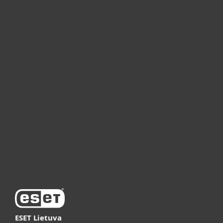
Namams
Verslui
ESET partneriams
ESET pagalba
Apie ESET
Vaizdo pristatymai
ESET Lietuva