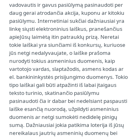
vadovautis ir gavus pasiūlymą pasinaudoti per
daug gerai atrodančia akcija, kuponu ar kitokiu
pasiūlymu. Internetiniai sukčiai dažniausiai yra
linkę siųsti elektroninius laiškus, pranešančius
apieJūsų laimėtą itin patrauklų prizą. Neretai
tokie laiškai yra siunčiami iš konkursų, kuriuose
jūs netgi nedalyvaujate, o laiške prašoma
nurodyti tokius asmeninius duomenis, kaip
vartotojo vardas, slaptažodis, asmens kodas ar
el. bankininkystės prisijungimo duomenys. Tokio
tipo laiškai gali būti atpažinti iš labai įtaigaus
teksto turinio, skatinančio pasiūlymu
pasinaudoti čia ir dabar bei nedelsiant paspausti
laiške esančią nuorodą, užpildyti asmeninius
duomenis ar netgi sumokėti nedidelę pinigų
sumą. Dažniausiai jokia patikima loterija iš jūsų
nereikalaus jautrių asmeninių duomenų bei