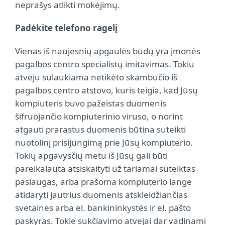
neprašys atlikti mokėjimų.
Padėkite telefono ragelį
Vienas iš naujesnių apgaulės būdų yra įmonės
pagalbos centro specialistų imitavimas. Tokiu
atveju sulaukiama netikėto skambučio iš
pagalbos centro atstovo, kuris teigia, kad Jūsų
kompiuteris buvo pažeistas duomenis
šifruojančio kompiuterinio viruso, o norint
atgauti prarastus duomenis būtina suteikti
nuotolinį prisijungimą prie Jūsų kompiuterio.
Tokių apgavysčių metu iš Jūsų gali būti
pareikalauta atsiskaityti už tariamai suteiktas
paslaugas, arba prašoma kompiuterio lange
atidaryti jautrius duomenis atskleidžiančias
svetaines arba el. bankininkystės ir el. pašto
paskyras. Tokie sukčiavimo atvejai dar vadinami