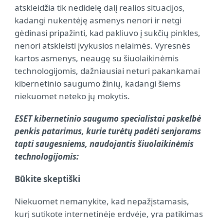
atskleidžia tik nedidelę dalį realios situacijos,
kadangi nukentėję asmenys nenori ir netgi
gėdinasi pripažinti, kad pakliuvo į sukčių pinkles,
nenori atskleisti įvykusios nelaimės. Vyresnės
kartos asmenys, neaugę su šiuolaikinėmis
technologijomis, dažniausiai neturi pakankamai
kibernetinio saugumo žinių, kadangi šiems
niekuomet neteko jų mokytis.
ESET kibernetinio saugumo specialistai paskelbė
penkis patarimus, kurie turėtų padėti senjorams
tapti saugesniems, naudojantis šiuolaikinėmis
technologijomis:
Būkite skeptiški
Niekuomet nemanykite, kad nepažįstamasis,
kurį sutikote internetinėje erdvėje, yra patikimas