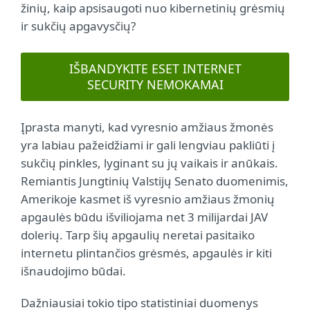
žinių, kaip apsisaugoti nuo kibernetinių grėsmių
ir sukčių apgavysčių?
IŠBANDYKITE ESET INTERNET
SECURITY NEMOKAMAI
Įprasta manyti, kad vyresnio amžiaus žmonės
yra labiau pažeidžiami ir gali lengviau pakliūti į
sukčių pinkles, lyginant su jų vaikais ir anūkais.
Remiantis Jungtinių Valstijų Senato duomenimis,
Amerikoje kasmet iš vyresnio amžiaus žmonių
apgaulės būdu išviliojama net 3 milijardai JAV
dolerių. Tarp šių apgaulių neretai pasitaiko
internetu plintančios grėsmės, apgaulės ir kiti
išnaudojimo būdai.
Dažniausiai tokio tipo statistiniai duomenys