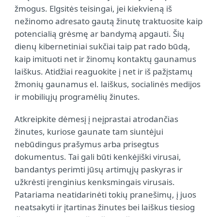
žmogus. Elgsitės teisingai, jei kiekvieną iš
nežinomo adresato gautą žinutę traktuosite kaip
potencialią grėsmę ar bandymą apgauti. Šių
dienų kibernetiniai sukčiai taip pat rado būdą,
kaip imituoti net ir žinomų kontaktų gaunamus
laiškus. Atidžiai reaguokite į net ir iš pažįstamų
žmonių gaunamus el. laiškus, socialinės medijos
ir mobiliųjų programėlių žinutes.
Atkreipkite dėmesį į neįprastai atrodančias
žinutes, kuriose gaunate tam siuntėjui
nebūdingus prašymus arba prisegtus
dokumentus. Tai gali būti kenkėjiški virusai,
bandantys perimti jūsų artimųjų paskyras ir
užkrėsti įrenginius kenksmingais virusais.
Patariama neatidarinėti tokių pranešimų, į juos
neatsakyti ir įtartinas žinutes bei laiškus tiesiog