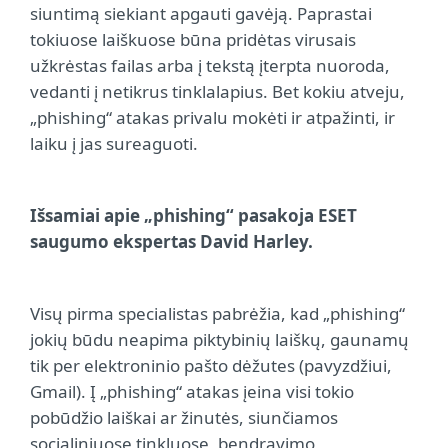
siuntimą siekiant apgauti gavėją. Paprastai
tokiuose laiškuose būna pridėtas virusais
užkrėstas failas arba į tekstą įterpta nuoroda,
vedanti į netikrus tinklalapius. Bet kokiu atveju,
„phishing“ atakas privalu mokėti ir atpažinti, ir
laiku į jas sureaguoti.
Išsamiai apie „phishing“ pasakoja ESET
saugumo ekspertas David Harley.
Visų pirma specialistas pabrėžia, kad „phishing“
jokių būdu neapima piktybinių laiškų, gaunamų
tik per elektroninio pašto dėžutes (pavyzdžiui,
Gmail). Į „phishing“ atakas įeina visi tokio
pobūdžio laiškai ar žinutės, siunčiamos
socialiniuose tinkluose, bendravimo