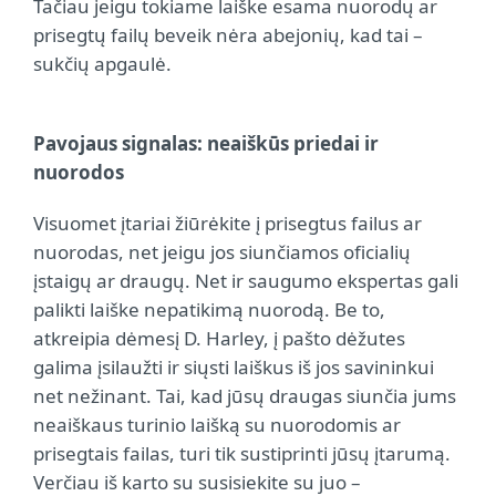
Tačiau jeigu tokiame laiške esama nuorodų ar
prisegtų failų beveik nėra abejonių, kad tai –
sukčių apgaulė.
Pavojaus signalas: neaiškūs priedai ir
nuorodos
Visuomet įtariai žiūrėkite į prisegtus failus ar
nuorodas, net jeigu jos siunčiamos oficialių
įstaigų ar draugų. Net ir saugumo ekspertas gali
palikti laiške nepatikimą nuorodą. Be to,
atkreipia dėmesį D. Harley, į pašto dėžutes
galima įsilaužti ir siųsti laiškus iš jos savininkui
net nežinant. Tai, kad jūsų draugas siunčia jums
neaiškaus turinio laišką su nuorodomis ar
prisegtais failas, turi tik sustiprinti jūsų įtarumą.
Verčiau iš karto su susisiekite su juo –