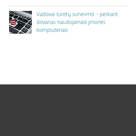
Vadovai turėtų sunerimti - perkant
dovanas naudojamasi įmonės
kompiuteriais
Namams
Verslui
ESET partneriams