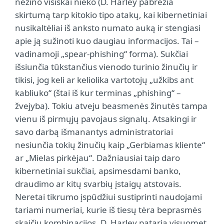
nežino visiškai nieko (D. Harley pabrėžia
skirtumą tarp kitokio tipo atakų, kai kibernetiniai
nusikaltėliai iš anksto numato auką ir stengiasi
apie ją sužinoti kuo daugiau informacijos. Tai –
vadinamoji „spear-phishing“ forma). Sukčiai
išsiunčia tūkstančius vienodo turinio žinučių ir
tikisi, jog keli ar keliolika vartotojų „užkibs ant
kabliuko“ (štai iš kur terminas „phishing“ –
žvejyba).
Tokiu atveju beasmenės žinutės tampa
vienu iš pirmųjų pavojaus signalų. Atsakingi ir
savo darbą išmanantys administratoriai
nesiunčia tokių žinučių kaip „Gerbiamas kliente“
ar „Mielas pirkėjau“. Dažniausiai taip daro
kibernetiniai sukčiai, apsimesdami banko,
draudimo ar kitų svarbių įstaigų atstovais.
Neretai tikrumo įspūdžiui sustiprinti naudojami
tariami numeriai, kurie iš tiesų tėra beprasmės
skaičių kombinacijos.
D. Harley pataria visuomet