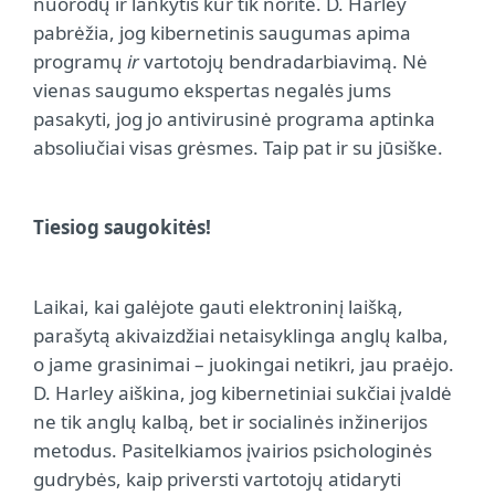
nuorodų ir lankytis kur tik norite. D. Harley
pabrėžia, jog kibernetinis saugumas apima
programų
ir
vartotojų bendradarbiavimą. Nė
vienas saugumo ekspertas negalės jums
pasakyti, jog jo antivirusinė programa aptinka
absoliučiai visas grėsmes. Taip pat ir su jūsiške.
Tiesiog saugokitės!
Laikai, kai galėjote gauti elektroninį laišką,
parašytą akivaizdžiai netaisyklinga anglų kalba,
o jame grasinimai – juokingai netikri, jau praėjo.
D. Harley aiškina, jog kibernetiniai sukčiai įvaldė
ne tik anglų kalbą, bet ir socialinės inžinerijos
metodus. Pasitelkiamos įvairios psichologinės
gudrybės, kaip priversti vartotojų atidaryti