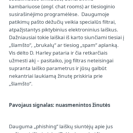
kambariuose (
angl.
chat rooms) ar tiesioginio
susirašinėjimo programėlėse.
Daugumoje
patikimų pašto dėžučių veikia specialūs filtrai,
atpažįstantys piktybinius elektroninius laiškus.
Dažniausiai tokie laiškai iš karto siunčiami tiesiai į
„šlamšto“, „brukalų“ ar tiesiog „spam“ aplanką.
Vis dėlto D. Harley pataria ir čia retkarčiais
užmesti akį – pasitaiko, jog filtras neteisingai
supranta laiško parametrus ir jūsų galbūt
nekantriai laukiamą žinutę priskiria prie
„šlamšto“.
Pavojaus signalas: nuasmenintos žinutės
Dauguma „phishing“ laiškų siuntėjų apie jus