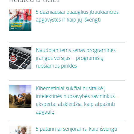
Related articles
5 dažniausiai paauglius įtraukiančios
apgavystės ir kaip jų išvengti
Naudojantiems senas programinės
įrangos versijas - programišių
ruošiamos pinklės
Kibernetiniai sukčiai nusitaikė į
intelektinės nuosavybės savininkus –
ekspertai atskleidžia, kaip atpažinti
apgaulę
5 patarimai senjorams, kaip išvengti