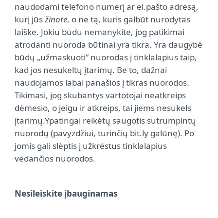
naudodami telefono numerį ar el.pašto adresą,
kurį jūs
žinote
, o ne tą, kuris galbūt nurodytas
laiške.
Jokiu būdu nemanykite, jog patikimai
atrodanti nuoroda būtinai yra tikra. Yra daugybė
būdų „užmaskuoti“ nuorodas į tinklalapius taip,
kad jos nesukeltų įtarimų. Be to, dažnai
naudojamos labai panašios į tikras nuorodos.
Tikimasi, jog skubantys vartotojai neatkreips
dėmesio, o jeigu ir atkreips, tai jiems nesukels
įtarimų.
Ypatingai reikėtų saugotis sutrumpintų
nuorodų (pavyzdžiui, turinčių bit.ly galūnę). Po
jomis gali slėptis į užkrėstus tinklalapius
vedančios nuorodos.
Nesileiskite įbauginamas