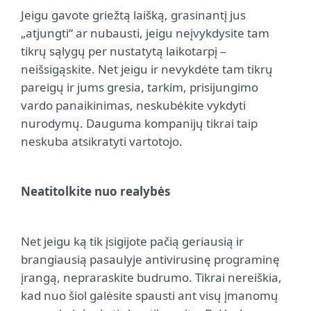
Jeigu gavote griežtą laišką, grasinantį jus
„atjungti“ ar nubausti, jeigu neįvykdysite tam
tikrų sąlygų per nustatytą laikotarpį –
neišsigąskite. Net jeigu ir nevykdėte tam tikrų
pareigų ir jums gresia, tarkim, prisijungimo
vardo panaikinimas, neskubėkite vykdyti
nurodymų. Dauguma kompanijų tikrai taip
neskuba atsikratyti vartotojo.
Neatitolkite nuo realybės
Net jeigu ką tik įsigijote pačią geriausią ir
brangiausią pasaulyje antivirusinę programinę
įrangą, nepraraskite budrumo. Tikrai nereiškia,
kad nuo šiol galėsite spausti ant visų įmanomų