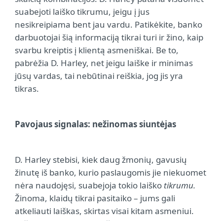
suabejoti laiško tikrumu, jeigu į jus
nesikreipiama bent jau vardu. Patikėkite, banko
darbuotojai šią informaciją tikrai turi ir žino, kaip
svarbu kreiptis į klientą asmeniškai. Be to,
pabrėžia D. Harley, net jeigu laiške ir minimas
jūsų vardas, tai nebūtinai reiškia, jog jis yra
tikras.
Pavojaus signalas: nežinomas siuntėjas
D. Harley stebisi, kiek daug žmonių, gavusių
žinutę iš banko, kurio paslaugomis jie niekuomet
nėra naudojęsi, suabejoja tokio laiško
tikrumu.
Žinoma, klaidų tikrai pasitaiko – jums gali
atkeliauti laiškas, skirtas visai kitam asmeniui.