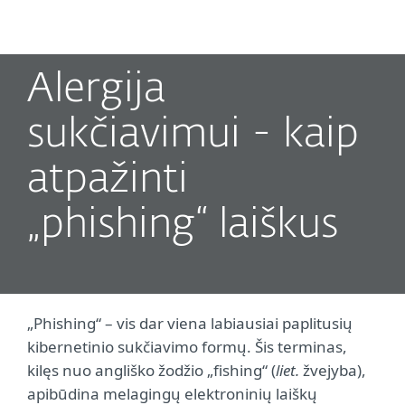
MENU
Alergija
sukčiavimui - kaip
atpažinti
„phishing“ laiškus
„Phishing“ – vis dar viena labiausiai paplitusių
kibernetinio sukčiavimo formų. Šis terminas,
kilęs nuo angliško žodžio „fishing“ (
liet.
žvejyba),
apibūdina melagingų elektroninių laiškų