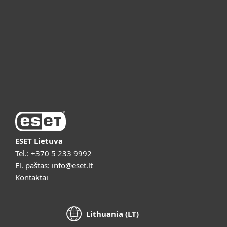
ESET pagalba
Apie ESET
Vaizdo pristatymai
ESET Lietuva
Tel.:
+370 5 233 9992
El. paštas:
info@eset.lt
Kontaktai
Lithuania (LT)