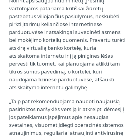
Norint apsisaugoti nuo minėtų grėsmių,
vartotojams patariama kritiškai žiūrėti į
pastebėtus viliojančius pasiūlymus, neskubėti
pirkti įtarimų keliančiose internetinėse
parduotuvėse ir atsakingai suvedinėti asmens
bei mokėjimo kortelių duomenis. Pravartu turėti
atskirą virtualią banko kortelę, kuria
atsiskaitoma internetu ir į ją pinigines lėšas
pervesti tik tuomet, kai planuojama atlikti tam
tikros sumos pavedimą, o kortelei, kuri
naudojama fizinėse parduotuvėse, atšaukti
atsiskaitymo internetu galimybę.
„Taip pat rekomenduojama naudoti naujausią
pasirinktos naršyklės versiją ir atkreipti dėmesį į
jos pateikiamus įspėjimus apie nesaugias
svetaines, visuomet įdiegti operacinės sistemos
atnaujinimus, reguliariai atnaujinti antivirusinę