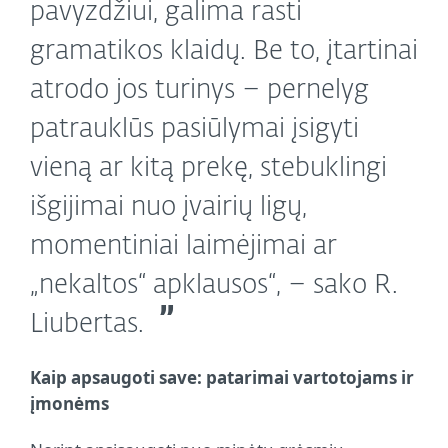
pavyzdžiui, galima rasti
gramatikos klaidų. Be to, įtartinai
atrodo jos turinys – pernelyg
patrauklūs pasiūlymai įsigyti
vieną ar kitą prekę, stebuklingi
išgijimai nuo įvairių ligų,
momentiniai laimėjimai ar
„nekaltos“ apklausos“, – sako R.
Liubertas.
Kaip apsaugoti save: patarimai vartotojams ir
įmonėms