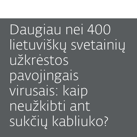
MENU
Daugiau nei 400
lietuviškų svetainių
užkrėstos
pavojingais
virusais: kaip
neužkibti ant
sukčių kabliuko?