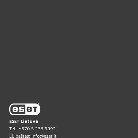
Namams
Verslui
ESET partneriams
ESET pagalba
Apie ESET
Vaizdo pristatymai
ESET Lietuva
Tel.:
+370 5 233 9992
El. paštas:
info@eset.lt