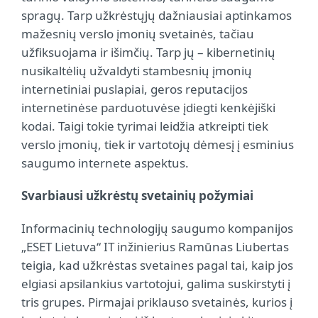
spragų. Tarp užkrėstųjų dažniausiai aptinkamos
mažesnių verslo įmonių svetainės, tačiau
užfiksuojama ir išimčių. Tarp jų – kibernetinių
nusikaltėlių užvaldyti stambesnių įmonių
internetiniai puslapiai, geros reputacijos
internetinėse parduotuvėse įdiegti kenkėjiški
kodai. Taigi tokie tyrimai leidžia atkreipti tiek
verslo įmonių, tiek ir vartotojų dėmesį į esminius
saugumo internete aspektus.
Svarbiausi užkrėstų svetainių požymiai
Informacinių technologijų saugumo kompanijos
„ESET Lietuva“ IT inžinierius Ramūnas Liubertas
teigia, kad užkrėstas svetaines pagal tai, kaip jos
elgiasi apsilankius vartotojui, galima suskirstyti į
tris grupes. Pirmajai priklauso svetainės, kurios į