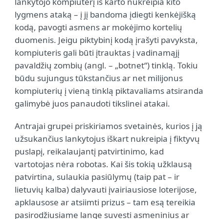
lankytojo kompiuterį iš karto nukreipia kito
lygmens ataką – į jį bandoma įdiegti kenkėjišką
kodą, pavogti asmens ar mokėjimo kortelių
duomenis. Jeigu piktybinį kodą įrašyti pavyksta,
kompiuteris gali būti įtrauktas į vadinamąjį
pavaldžių zombių (angl. – „botnet“) tinklą. Tokiu
būdu sujungus tūkstančius ar net milijonus
kompiuterių į vieną tinklą piktavaliams atsiranda
galimybė juos panaudoti tikslinei atakai.
Antrajai grupei priskiriamos svetainės, kurios į ją
užsukančius lankytojus iškart nukreipia į fiktyvų
puslapį, reikalaujantį patvirtinimo, kad
vartotojas nėra robotas. Kai šis tokią užklausą
patvirtina, sulaukia pasiūlymų (taip pat – ir
lietuvių kalba) dalyvauti įvairiausiose loterijose,
apklausose ar atsiimti prizus – tam esą tereikia
pasirodžiusiame lange suvesti asmeninius ar