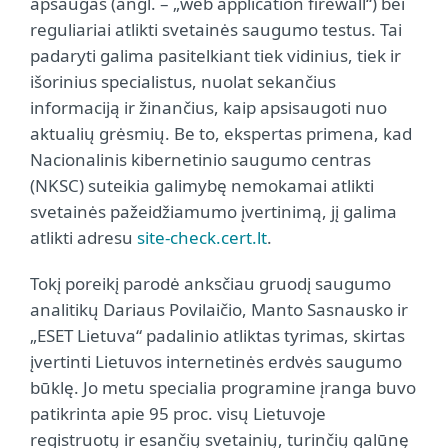
apsaugas (angl. – „web application firewall“) bei
reguliariai atlikti svetainės saugumo testus. Tai
padaryti galima pasitelkiant tiek vidinius, tiek ir
išorinius specialistus, nuolat sekančius
informaciją ir žinančius, kaip apsisaugoti nuo
aktualių grėsmių. Be to, ekspertas primena, kad
Nacionalinis kibernetinio saugumo centras
(NKSC) suteikia galimybę nemokamai atlikti
svetainės pažeidžiamumo įvertinimą, jį galima
atlikti adresu
site-check.cert.lt
.
Tokį poreikį parodė anksčiau gruodį saugumo
analitikų Dariaus Povilaičio, Manto Sasnausko ir
„ESET Lietuva“ padalinio atliktas tyrimas, skirtas
įvertinti Lietuvos internetinės erdvės saugumo
būklę. Jo metu specialia programine įranga buvo
patikrinta apie 95 proc. visų Lietuvoje
registruotų ir esančių svetainių, turinčių galūnę