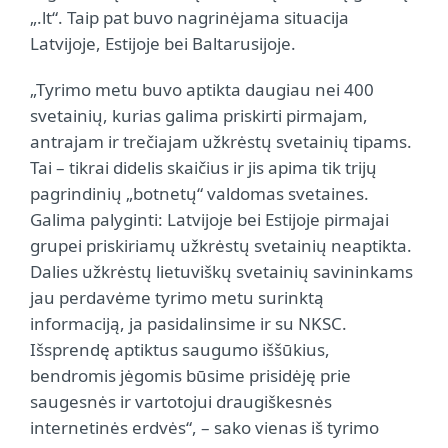
„.lt“. Taip pat buvo nagrinėjama situacija
Latvijoje, Estijoje bei Baltarusijoje.
„Tyrimo metu buvo aptikta daugiau nei 400
svetainių, kurias galima priskirti pirmajam,
antrajam ir trečiajam užkrėstų svetainių tipams.
Tai – tikrai didelis skaičius ir jis apima tik trijų
pagrindinių „botnetų“ valdomas svetaines.
Galima palyginti: Latvijoje bei Estijoje pirmajai
grupei priskiriamų užkrėstų svetainių neaptikta.
Dalies užkrėstų lietuviškų svetainių savininkams
jau perdavėme tyrimo metu surinktą
informaciją, ja pasidalinsime ir su NKSC.
Išsprendę aptiktus saugumo iššūkius,
bendromis jėgomis būsime prisidėję prie
saugesnės ir vartotojui draugiškesnės
internetinės erdvės“, – sako vienas iš tyrimo