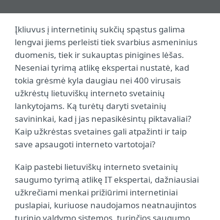
Įkliuvus į internetinių sukčių spąstus galima
lengvai jiems perleisti tiek svarbius asmeninius
duomenis, tiek ir sukauptas pinigines lėšas.
Neseniai tyrimą atlikę ekspertai nustatė, kad
tokia grėsmė kyla daugiau nei 400 virusais
užkrėstų lietuviškų interneto svetainių
lankytojams. Ką turėtų daryti svetainių
savininkai, kad į jas nepasikėsintų piktavaliai?
Kaip užkrėstas svetaines gali atpažinti ir taip
save apsaugoti interneto vartotojai?
Kaip pastebi lietuviškų interneto svetainių
saugumo tyrimą atlikę IT ekspertai, dažniausiai
užkrečiami menkai prižiūrimi internetiniai
puslapiai, kuriuose naudojamos neatnaujintos
turinio valdymo sistemos, turinčios saugumo