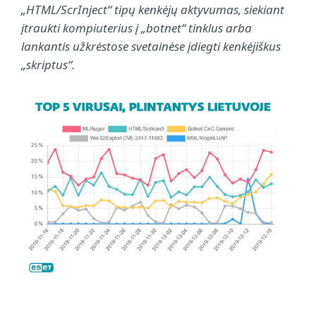
„HTML/ScrInject“ tipų kenkėjų aktyvumas, siekiant
įtraukti kompiuterius į „botnet“ tinklus arba
lankantis užkrėstose svetainėse įdiegti kenkėjiškus
„skriptus“.