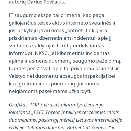
autorių Darius Povilaitis.
IT saugumo ekspertai primena, kad pagal
galiojančius teisės aktus interneto svetainės ir
jos lankytojų įtraukimas „botnet“ tinklą yra
priskiriamas kibernetiniam incidentui, apie jį
svetainės valdytojas turėtų nedelsdamas
informuoti NKSC. Jei kibernetinis incidentas
apima ir asmens duomenų saugumo pažeidimą,
tuomet per 72 val. apie tai privaloma pranešti ir
Valstybinei duomenų apsaugos inspekcijai bei
kuo greičiau imtis priemonių galimoms
neigiamoms pasekmėms užkardyti.
Grafikas: TOP 5 virusai, plintantys Lietuvoje
Remiantis „ESET Threat Intelligence“ telemetriniais
duomenimis, pastarąjį mėnesį Lietuvos internetinėje
erdvėje stebimas didesnis „Botnet.CnC.Generic“ ir