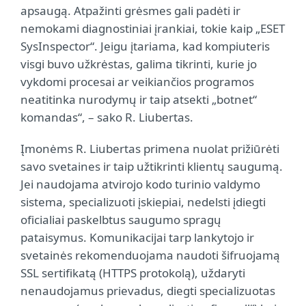
apsaugą. Atpažinti grėsmes gali padėti ir
nemokami diagnostiniai įrankiai, tokie kaip „ESET
SysInspector“. Jeigu įtariama, kad kompiuteris
visgi buvo užkrėstas, galima tikrinti, kurie jo
vykdomi procesai ar veikiančios programos
neatitinka nurodymų ir taip atsekti „botnet“
komandas“, – sako R. Liubertas.
Įmonėms R. Liubertas primena nuolat prižiūrėti
savo svetaines ir taip užtikrinti klientų saugumą.
Jei naudojama atvirojo kodo turinio valdymo
sistema, specializuoti įskiepiai, nedelsti įdiegti
oficialiai paskelbtus saugumo spragų
pataisymus. Komunikacijai tarp lankytojo ir
svetainės rekomenduojama naudoti šifruojamą
SSL sertifikatą (HTTPS protokolą), uždaryti
nenaudojamus prievadus, diegti specializuotas