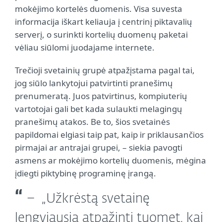
mokėjimo kortelės duomenis. Visa suvesta
informacija iškart keliauja į centrinį piktavalių
serverį, o surinkti kortelių duomenų paketai
vėliau siūlomi juodajame internete.
Trečioji svetainių grupė atpažįstama pagal tai,
jog siūlo lankytojui patvirtinti pranešimų
prenumeratą. Juos patvirtinus, kompiuterių
vartotojai gali bet kada sulaukti melagingų
pranešimų atakos. Be to, šios svetainės
papildomai elgiasi taip pat, kaip ir priklausančios
pirmajai ar antrajai grupei, – siekia pavogti
asmens ar mokėjimo kortelių duomenis, mėgina
įdiegti piktybinę programinę įrangą.
„Užkrėstą svetainę
lengviausia atpažinti tuomet, kai