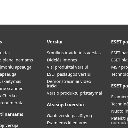
s
Verslui
ESET p
duktai
Smulkus ir vidutinis verslas
ESET pa
 planai namams
Didelės įmonės
ESET pla
 įmonių apsauga
Visi produktai verslui
MSP pr
 apsauga
ESET paslaugos verslui
Technolo
uskaitymas
Demonstraciniai video
įrašai
ESET pa
ine scanner
Verslo produktų pristatymai
k Checker
Esamiem
prenumerata
Technin
Atsisiųsti verslui
Nuotoli
sti namams
Gauti verslo pasiūlymą
Pateikti
Esamiems klientams
nutrauk
i versija