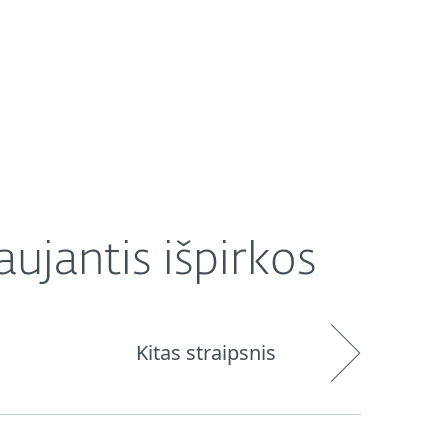
Platintojai
Parduotuvė
Lithuania (LT)
aujantis išpirkos
Kitas straipsnis