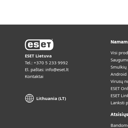
Namam
Visi pro
ESET Lietuva
Saugumo
Tel.:
+370 5 233 9992
Smulkių
El. paštas:
info@eset.lt
Android
Kontaktai
Virusų n
ESET Onl
ESET Lin
Lithuania (LT)
Lanksti 
Atsisių
Bandomoj