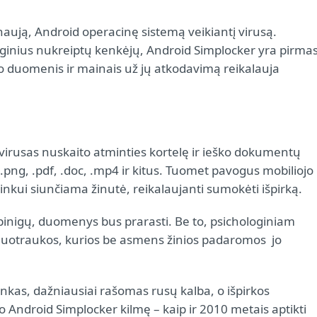
naują, Android operacinę sistemą veikiantį virusą.
nginius nukreiptų kenkėjų, Android Simplocker yra pirmas
ojo duomenis ir mainais už jų atkodavimą reikalauja
i virusas nuskaito atminties kortelę ir ieško dokumentų
 .png, .pdf, .doc, .mp4 ir kitus. Tuomet pavogus mobiliojo
ninkui siunčiama žinutė, reikalaujanti sumokėti išpirką.
inigų, duomenys bus prarasti. Be to, psichologiniam
 nuotraukos, kurios be asmens žinios padaromos jo
nkas, dažniausiai rašomas rusų kalba, o išpirkos
o Android Simplocker kilmę – kaip ir 2010 metais aptikti