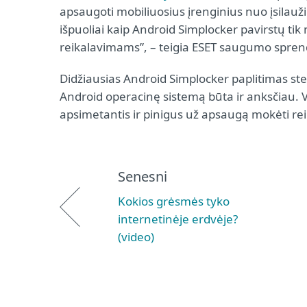
apsaugoti mobiliuosius įrenginius nuo įsilauž
išpuoliai kaip Android Simplocker pavirstų ti
reikalavimams”, – teigia ESET saugumo spren
Didžiausias Android Simplocker paplitimas st
Android operacinę sistemą būta ir anksčiau. 
apsimetantis ir pinigus už apsaugą mokėti re
Senesni
Kokios grėsmės tyko
internetinėje erdvėje?
(video)