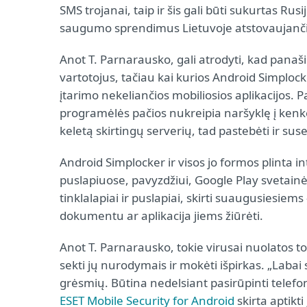
SMS trojanai, taip ir šis gali būti sukurtas Ru
saugumo sprendimus Lietuvoje atstovaujanči
Anot T. Parnarausko, gali atrodyti, kad panaš
vartotojus, tačiau kai kurios Android Simplocke
įtarimo nekeliančios mobiliosios aplikacijos. 
programėlės pačios nukreipia naršyklę į kenk
keletą skirtingų serverių, tad pastebėti ir suse
Android Simplocker ir visos jo formos plinta i
puslapiuose, pavyzdžiui, Google Play svetainėj
tinklalapiai ir puslapiai, skirti suaugusiesie
dokumentu ar aplikacija jiems žiūrėti.
Anot T. Parnarausko, tokie virusai nuolatos t
sekti jų nurodymais ir mokėti išpirkas. „Labai
grėsmių. Būtina nedelsiant pasirūpinti telefo
ESET Mobile Security for Android
skirta aptikti 