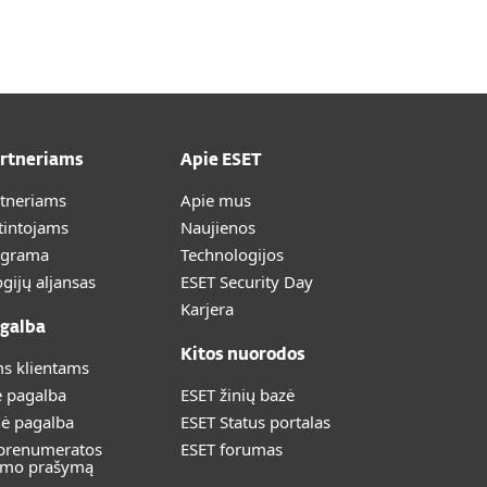
artneriams
Apie ESET
rtneriams
Apie mus
tintojams
Naujienos
ograma
Technologijos
gijų aljansas
ESET Security Day
Karjera
galba
Kitos nuorodos
s klientams
ė pagalba
ESET žinių bazė
nė pagalba
ESET Status portalas
 prenumeratos
ESET forumas
imo prašymą