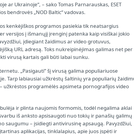
sijoje ar Ukrainoje“, – sako Tomas Parnarauskas, ESET
os bendrovės „NOD Baltic“ vadovas.
ios kenkėjiškos programos pasiekia tik neatsargius
r versijos į išmanųjį įrenginį patenka kaip visiškai jokio
Pavyzdžiui, įdiegiant žaidimus ar video grotuvus,
ėjišką URL adresą. Toks nukreipinėjimas galimas net per
kti virusą kartais gali būti labai sunku.
nternetu. „Pasigauti” šį virusą galima populiariuose
e. Tarp labiausiai užkrėstų šaltinių yra populiarių žaidi
ms – užkrėstos programėlės apsimeta pornografijos video
obulėja ir plinta naujomis formomis, todėl negalima aklai
 svarbu iš anksto apsisaugoti nuo tokių ir panašių galimų
no saugumu – įsidiegti antivirusinę apsaugą. Pavyzdžiui,
įtartinas aplikacijas, tinklalapius, apie juos įspėti ir