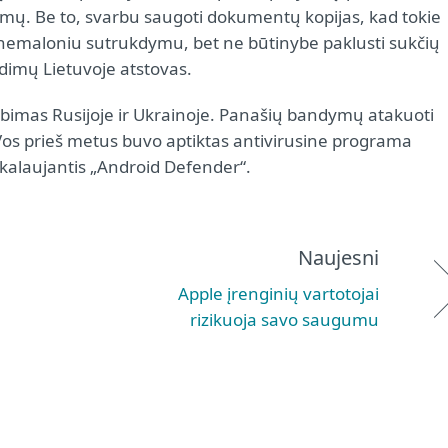
imų. Be to, svarbu saugoti dokumentų kopijas, kad tokie
k nemaloniu sutrukdymu, bet ne būtinybe paklusti sukčių
dimų Lietuvoje atstovas.
ebimas Rusijoje ir Ukrainoje. Panašių bandymų atakuoti
Vos prieš metus buvo aptiktas antivirusine programa
ikalaujantis „Android Defender“.
Naujesni
Apple įrenginių vartotojai
rizikuoja savo saugumu