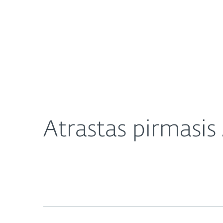
Namams
Verslui
Atrastas pirmasis Android virusas, reikalaujantis 
Apie mus
Naujienos
Atrastas pirmasis 