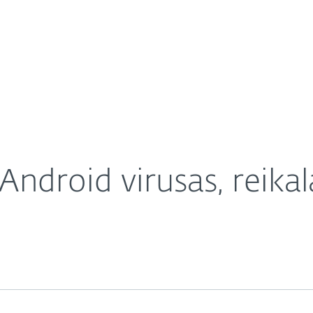
Apie ESET
Apie
išpirkos
Karjera
Kontaktai
Android virusas, reikal