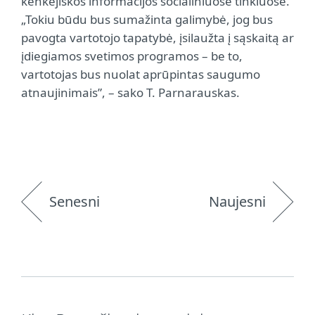
kenkėjiškos informacijos socialiniuose tinkluose.
„Tokiu būdu bus sumažinta galimybė, jog bus
pavogta vartotojo tapatybė, įsilaužta į sąskaitą ar
įdiegiamos svetimos programos – be to,
vartotojas bus nuolat aprūpintas saugumo
atnaujinimais”, – sako T. Parnarauskas.
Senesni
Naujesni