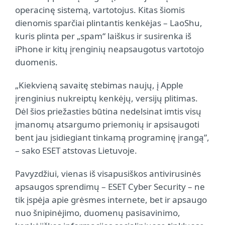
operacinę sistemą, vartotojus. Kitas šiomis
dienomis sparčiai plintantis kenkėjas – LaoShu,
kuris plinta per „spam“ laiškus ir susirenka iš
iPhone ir kitų įrenginių neapsaugotus vartotojo
duomenis.
„Kiekvieną savaitę stebimas naujų, į Apple
įrenginius nukreiptų kenkėjų, versijų plitimas.
Dėl šios priežasties būtina nedelsinat imtis visų
įmanomų atsargumo priemonių ir apsisaugoti
bent jau įsidiegiant tinkamą programinę įrangą”,
– sako ESET atstovas Lietuvoje.
Pavyzdžiui, vienas iš visapusiškos antivirusinės
apsaugos sprendimų – ESET Cyber Security – ne
tik įspėja apie grėsmes internete, bet ir apsaugo
nuo šnipinėjimo, duomenų pasisavinimo,