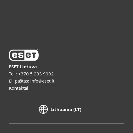
Apie ESET
Vaizdo pristatymai
ESET Lietuva
Tel.:
+370 5 233 9992
El. paštas:
info@eset.lt
Kontaktai
Lithuania (LT)