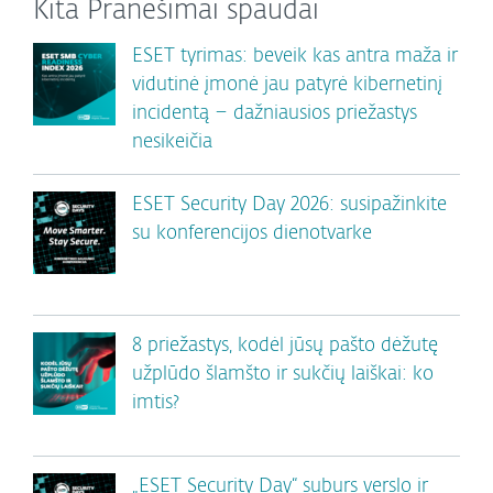
Kita Pranešimai spaudai
ESET tyrimas: beveik kas antra maža ir
vidutinė įmonė jau patyrė kibernetinį
incidentą – dažniausios priežastys
nesikeičia
ESET Security Day 2026: susipažinkite
su konferencijos dienotvarke
8 priežastys, kodėl jūsų pašto dėžutę
užplūdo šlamšto ir sukčių laiškai: ko
imtis?
„ESET Security Day“ suburs verslo ir