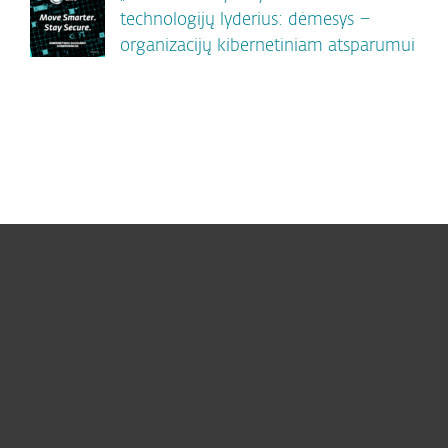
technologijų lyderius: dėmesys –
organizacijų kibernetiniam atsparumui
Namams
Verslui
ESET partneriams
ESET pagalba