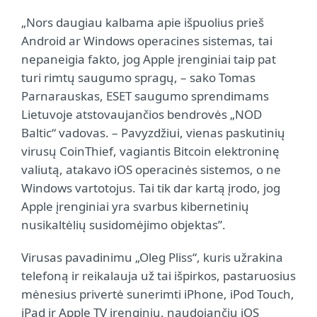
„Nors daugiau kalbama apie išpuolius prieš
Android ar Windows operacines sistemas, tai
nepaneigia fakto, jog Apple įrenginiai taip pat
turi rimtų saugumo spragų, – sako Tomas
Parnarauskas, ESET saugumo sprendimams
Lietuvoje atstovaujančios bendrovės „NOD
Baltic“ vadovas. – Pavyzdžiui, vienas paskutinių
virusų CoinThief, vagiantis Bitcoin elektroninę
valiutą, atakavo iOS operacinės sistemos, o ne
Windows vartotojus. Tai tik dar kartą įrodo, jog
Apple įrenginiai yra svarbus kibernetinių
nusikaltėlių susidomėjimo objektas”.
Virusas pavadinimu „Oleg Pliss“, kuris užrakina
telefoną ir reikalauja už tai išpirkos, pastaruosius
mėnesius privertė sunerimti iPhone, iPod Touch,
iPad ir Apple TV įrenginių, naudojančių iOS