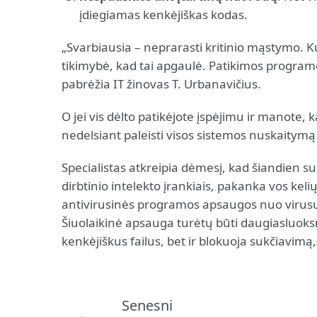
įdiegiamas kenkėjiškas kodas.
„Svarbiausia – neprarasti kritinio mąstymo. 
tikimybė, kad tai apgaulė. Patikimos program
pabrėžia IT žinovas T. Urbanavičius.
O jei vis dėlto patikėjote įspėjimu ir manote, 
nedelsiant paleisti visos sistemos nuskaitymą 
Specialistas atkreipia dėmesį, kad šiandien s
dirbtinio intelekto įrankiais, pakanka vos k
antivirusinės programos apsaugos nuo virusų,
Šiuolaikinė apsauga turėtų būti daugiasluoks
kenkėjiškus failus, bet ir blokuoja sukčiavim
Senesni