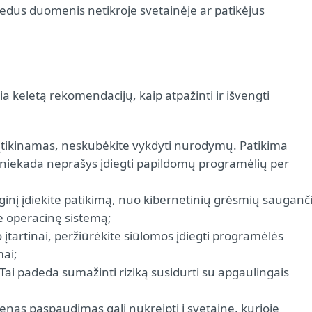
edus duomenis netikroje svetainėje ar patikėjus
a keletą rekomendacijų, kaip atpažinti ir išvengti
 įtikinamas, neskubėkite vykdyti nurodymų. Patikima
niekada neprašys įdiegti papildomų programėlių per
nginį įdiekite patikimą, nuo kibernetinių grėsmių sauganč
e operacinę sistemą;
 įtartinai, peržiūrėkite siūlomos įdiegti programėlės
mai;
 Tai padeda sumažinti riziką susidurti su apgaulingais
ienas paspaudimas gali nukreipti į svetainę, kurioje