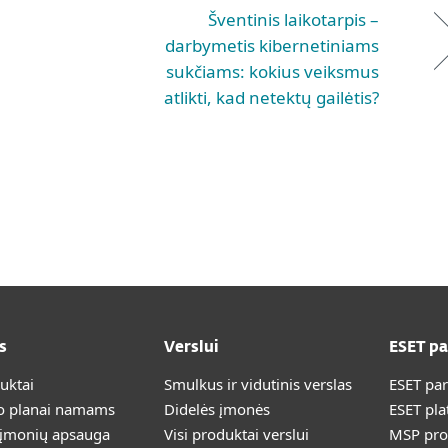
Šventinis laikotarpis –
darbymetis kibernetiniams
sukčiams: kokius veiksmus
atlikti, kad netektų gailėtis?
s
Verslui
ESET p
duktai
Smulkus ir vidutinis verslas
ESET pa
 planai namams
Didelės įmonės
ESET pla
 įmonių apsauga
Visi produktai verslui
MSP pr