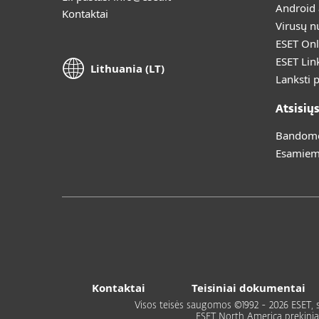
Android
Kontaktai
Virusų n
ESET Onl
ESET Lin
Lithuania (LT)
Lanksti 
Atsisių
Bandomoj
Esamiem
Kontaktai
Teisiniai dokumentai
Visos teisės saugomos ©1992 - 2026 ESET, spol
ESET North America prekiniai ž