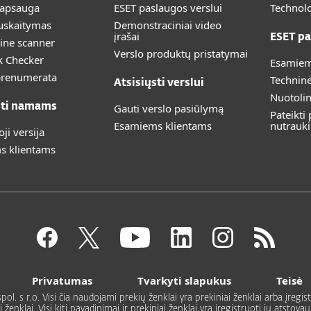
 apsauga
ESET paslaugos verslui
Technolo
uskaitymas
Demonstraciniai video
įrašai
ESET pa
ine scanner
Verslo produktų pristatymai
k Checker
Esamiem
prenumerata
Technin
Atsisiųsti verslui
Nuotoli
sti namams
Gauti verslo pasiūlymą
Pateikti
Esamiems klientams
nutrauk
i versija
s klientams
Privatumas
Tvarkyti slapukus
Teisė
. s r.o. Visi čia naudojami prekių ženklai yra prekiniai ženklai arba įregistr
enklai. Visi kiti pavadinimai ir prekiniai ženklai yra įregistruoti jų atstova