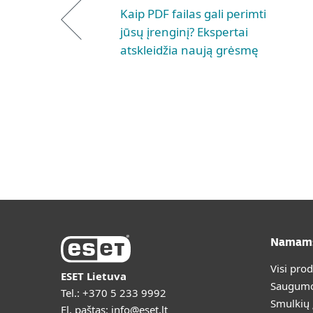
Kaip PDF failas gali perimti
jūsų įrenginį? Ekspertai
atskleidžia naują grėsmę
Namam
Visi pro
ESET Lietuva
Saugumo
Tel.:
+370 5 233 9992
Smulkių
El. paštas:
info@eset.lt