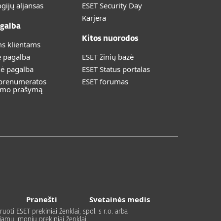
gijų aljansas
ESET Security Day
Karjera
galba
Kitos nuorodos
s klientams
ė pagalba
ESET žinių bazė
nė pagalba
ESET Status portalas
 prenumeratos
ESET forumas
imo prašymą
Pranešti
Svetainės medis
uoti ESET prekiniai ženklai, spol. s r.o. arba
ujamų įmonių prekiniai ženklai.