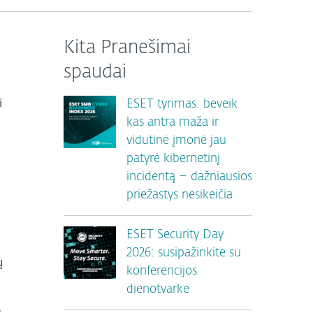
Kita Pranešimai
spaudai
i
ESET tyrimas: beveik
kas antra maža ir
vidutinė įmonė jau
patyrė kibernetinį
incidentą – dažniausios
priežastys nesikeičia
ESET Security Day
2026: susipažinkite su
ų
konferencijos
dienotvarke
s