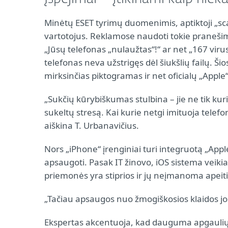
Minėtų ESET tyrimų duomenimis, aptiktoji „s
vartotojus. Reklamose naudoti tokie pranešim
„Jūsų telefonas „nulaužtas“!“ ar net „167 virus
telefonas neva užstrigęs dėl šiukšlių failų. Ši
mirksinčias piktogramas ir net oficialų „Apple“
„Sukčių kūrybiškumas stulbina – jie ne tik kur
sukeltų stresą. Kai kurie netgi imituoja telefo
aiškina T. Urbanavičius.
Nors „iPhone“ įrenginiai turi integruotą „Apple
apsaugoti. Pasak IT žinovo, iOS sistema vei
priemonės yra stiprios ir jų neįmanoma apeiti
„Tačiau apsaugos nuo žmogiškosios klaidos jos 
Ekspertas akcentuoja, kad dauguma apgaulių v