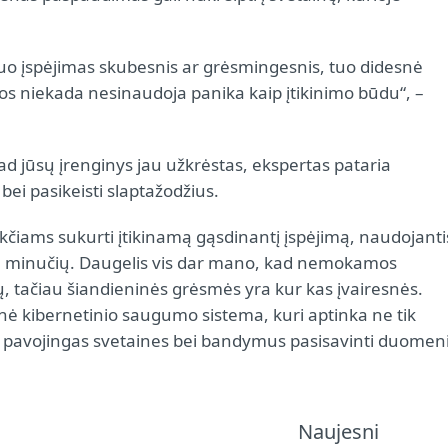
Kuo įspėjimas skubesnis ar grėsmingesnis, tuo didesnė
os niekada nesinaudoja panika kaip įtikinimo būdu“, –
kad jūsų įrenginys jau užkrėstas, ekspertas pataria
bei pasikeisti slaptažodžius.
ukčiams sukurti įtikinamą gąsdinantį įspėjimą, naudojanti
elių minučių. Daugelis vis dar mano, kad nemokamos
 tačiau šiandieninės grėsmės yra kur kas įvairesnės.
nė kibernetinio saugumo sistema, kuri aptinka ne tik
ą, pavojingas svetaines bei bandymus pasisavinti duomeni
Naujesni