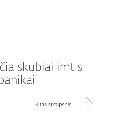
Platintojai
Parduotuvė
Lithuania (LT)
ai
čia skubiai imtis
panikai
Kitas straipsnis