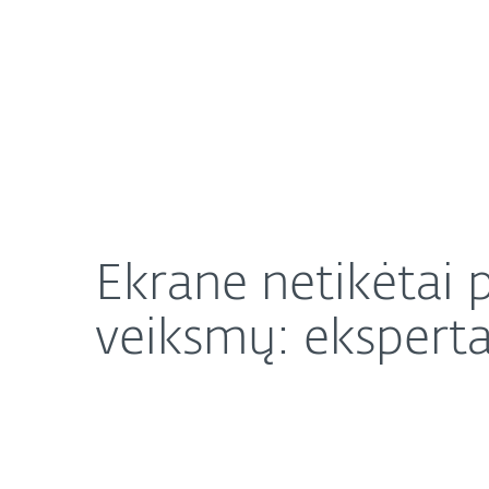
Namams
Verslui
Ekrane netikėtai pasirodęs įspėjimas verčia skubi
Apie mus
Naujienos
Ekrane netikėtai p
veiksmų: eksperta