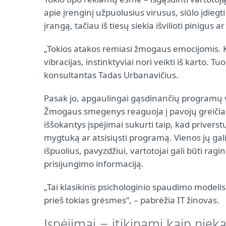
apie įrenginį užpuolusius virusus, siūlo įdi
įrangą, tačiau iš tiesų siekia išvilioti pinigu
„Tokios atakos remiasi žmogaus emocijomis. Ka
vibracijas, instinktyviai nori veikti iš karto. T
konsultantas Tadas Urbanavičius.
Pasak jo, apgaulingai gąsdinančių programų ve
Žmogaus smegenys reaguoja į pavojų greičiau, ne
iššokantys įspėjimai sukurti taip, kad privers
mygtuką ar atsisiųsti programą. Vienos jų gali 
išpuolius, pavyzdžiui, vartotojai gali būti ragi
prisijungimo informaciją.
„Tai klasikinis psichologinio spaudimo modelis.
prieš tokias grėsmes“, – pabrėžia IT žinovas.
Įspėjimai – įtikinami kaip niek