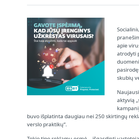
Socialin
pranešimų
apie vir
atrodyti 
duomenim
pasirodęs
skubių v
Naujausi
aktyvią 
kampanij
buvo išplatinta daugiau nei 250 skirtingų rekl
verslo praktikų“.
Tokio tipo reklamų esmė – išgąsdinti vartotoją 