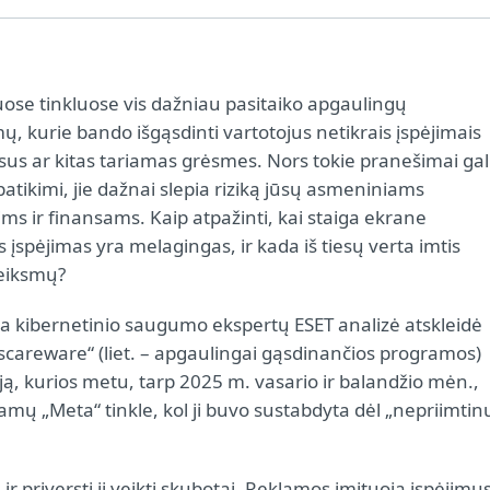
iuose tinkluose vis dažniau pasitaiko apgaulingų
, kurie bando išgąsdinti vartotojus netikrais įspėjimais
usus ar kitas tariamas grėsmes. Nors tokie pranešimai gal
patikimi, jie dažnai slepia riziką jūsų asmeniniams
s ir finansams. Kaip atpažinti, kai staiga ekrane
 įspėjimas yra melagingas, ir kada iš tiesų verta imtis
eiksmų?
a kibernetinio saugumo ekspertų ESET analizė atskleidė
„scareware“ (liet. – apgaulingai gąsdinančios programos)
ą, kurios metu, tarp 2025 m. vasario ir balandžio mėn.,
amų „Meta“ tinkle, kol ji buvo sustabdyta dėl „nepriimtin
ir priversti jį veikti skubotai. Reklamos imituoja įspėjimu