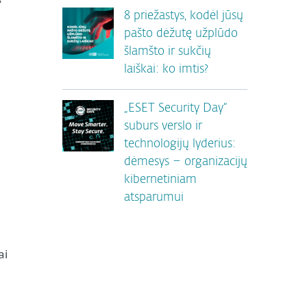
8 priežastys, kodėl jūsų
pašto dėžutę užplūdo
šlamšto ir sukčių
laiškai: ko imtis?
„ESET Security Day“
suburs verslo ir
technologijų lyderius:
dėmesys – organizacijų
kibernetiniam
atsparumui
ai