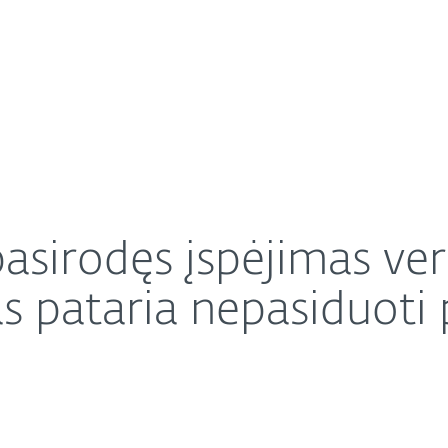
Apie ESET
Apie
ai imtis veiksmų: ekspertas pataria nepasiduoti panik
Karjera
Kontaktai
asirodęs įspėjimas ver
s pataria nepasiduoti 