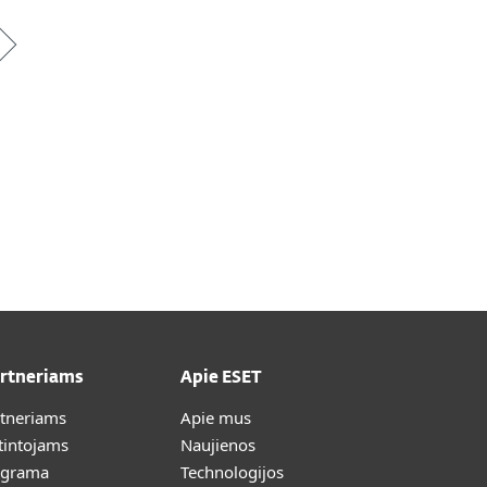
artneriams
Apie ESET
rtneriams
Apie mus
tintojams
Naujienos
ograma
Technologijos