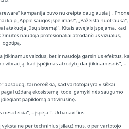
careware“ kampanija buvo nukreipta daugiausia į „iPhone
ai kaip „Apple saugos įspėjimas!“, „Pažeista nuotrauka“,
ai atakuoja jūsų sistemą!“. Kitais atvejais įspėjama, kad
os žinutės naudoja profesionaliai atrodančius vizualus,
 logotipą.
ia įtikinamus vaizdus, bet ir naudoja garsinius efektus, k
no vibraciją, kad įspėjimas atrodytų dar įtikinamesnis“, –
“ apsaugą, tai nereiškia, kad vartotojai yra visiškai
kia pagal uždarą ekosistemą, todėl gamyklinės saugumo
 įdiegiant papildomą antivirusinę.
nesuteikia“, – įspėja T. Urbanavičius.
yksta ne per techninius įsilaužimus, o per vartotojo