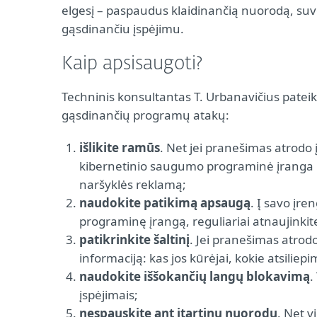
elgesį – paspaudus klaidinančią nuorodą, suv
gąsdinančiu įspėjimu.
Kaip apsisaugoti?
Techninis konsultantas T. Urbanavičius pateiki
gąsdinančių programų atakų:
išlikite ramūs
. Net jei pranešimas atrodo
kibernetinio saugumo programinė įranga 
naršyklės reklamą;
naudokite patikimą apsaugą
. Į savo įre
programinę įrangą, reguliariai atnaujinkit
patikrinkite šaltinį
. Jei pranešimas atrodo
informaciją: kas jos kūrėjai, kokie atsiliepi
naudokite iššokančių langų blokavimą
.
įspėjimais;
nespauskite ant įtartinų nuorodų
. Net v