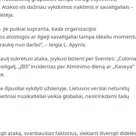
 Atakos vis dažniau vykdomos naktimis ir savaitgaliais –
lėtėja.
 – jie puikiai supranta, kada organizacijos
os atostogos ar ilgieji savaitgaliai tampa idealiu moment
aukę nuo darbo“, – teigia L. Apynis.
ulį sukrėtusi ataka, įvykusi būtent per šventes: „Colonia
aitgalį, „JBS“ incidentas per Atminimo dieną ar „Kaseya“
se.
 išpuoliai vykdyti užsienyje, Lietuvos verslai neturėtų
tiniai nusikaltėliai veikia globaliai, nesirinkdami šalių
i ataką, svarbiausias faktorius, siekiant išvengti didelė