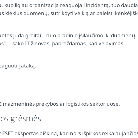
mu, kuo ilgiau organizacija reaguoja į incidentą, tuo daugi
ius kiekius duomenų, sutrikdyti veiklą ar paleisti kenkėjiš
uotės juda greitai – nuo pradinio įsilaužimo iki duomenų
os“, – sako IT žinovas, pabrėždamas, kad vėlavimas
eaguoti į ataką:
č mažmeninės prekybos ar logistikos sektoriuose.
čios grėsmės
 ESET ekspertas aiškina, kad nors išpirkos reikalaujančio