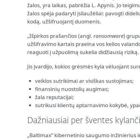
žalos, yra laikas, pabrėžia L. Apynis. Jo teigi
žalos spėja padaryti įsilaužėliai: pavogti didel
kodą, užšifruojantį duomenis.
„Išpirkos prašančios (angl.
ransomware
) grup
užšifravimo kartais praeina vos kelios valand
reaguoti į užpuolimą sukelia didžiausią riziką.
Jis įvardijo, kokios grėsmės kyla vėluojant sur
veiklos sutrikimai ar visiškas sustojimas;
finansinių nuostolių augimas;
žala reputacijai;
sutrikusi klientų aptarnavimo kokybė, ypa
Dažniausiai per šventes kylan
„Baltimax“ kibernetinio saugumo inžinierius ir