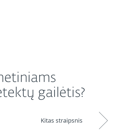
Platintojai
Parduotuvė
Lithuania (LT)
is?
rnetiniams
tektų gailėtis?
Kitas straipsnis