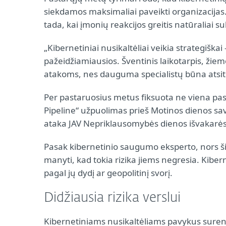
siekdamos maksimaliai paveikti organizacijas.
tada, kai įmonių reakcijos greitis natūraliai su
„Kibernetiniai nusikaltėliai veikia strategiškai
pažeidžiamiausios. Šventinis laikotarpis, žiem
atakoms, nes dauguma specialistų būna atsitr
Per pastaruosius metus fiksuota ne viena pasa
Pipeline“ užpuolimas prieš Motinos dienos sav
ataka JAV Nepriklausomybės dienos išvakarė
Pasak kibernetinio saugumo eksperto, nors šie
manyti, kad tokia rizika jiems negresia. Kiberne
pagal jų dydį ar geopolitinį svorį.
Didžiausia rizika verslui
Kibernetiniams nusikaltėliams pavykus surengt