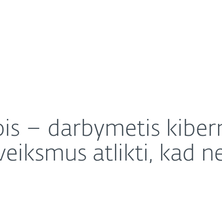
Apie ESET
Apie
 sukčiams: kokius veiksmus atlikti, kad netektų gailėt
Karjera
Kontaktai
rpis – darbymetis kibe
eiksmus atlikti, kad ne