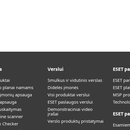
s
Verslui
ESET p
duktai
Smulkus ir vidutinis verslas
ESET pa
 planai namams
Didelės įmonės
ESET pla
 įmonių apsauga
Visi produktai verslui
MSP pr
 apsauga
ESET paslaugos verslui
Technolo
uskaitymas
Demonstraciniai video
įrašai
ESET pa
ine scanner
Verslo produktų pristatymai
k Checker
Esamiem