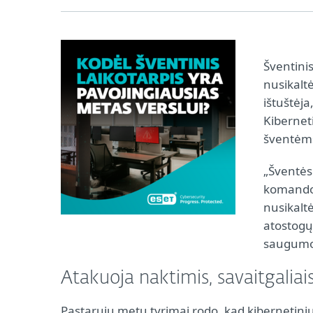
Šventinis
nusikaltė
ištuštėja
Kiberneti
šventėms
„Šventės
komandos
nusikaltė
atostogų
saugumo 
Atakuoja naktimis, savaitgaliais
Pastarųjų metų tyrimai rodo, kad kibernetini