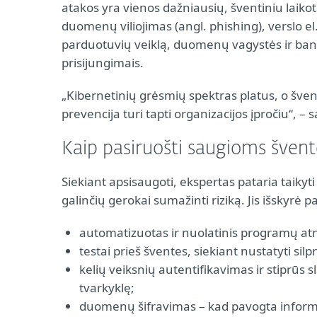
atakos yra vienos dažniausių, šventiniu laikotar
duomenų viliojimas (angl. phishing), verslo el.
parduotuvių veiklą, duomenų vagystės ir band
prisijungimais.
„Kibernetinių grėsmių spektras platus, o šven
prevencija turi tapti organizacijos įpročiu“, – 
Kaip pasiruošti saugioms šven
Siekiant apsisaugoti, ekspertas pataria taikyti
galinčių gerokai sumažinti riziką. Jis išskyrė
automatizuotas ir nuolatinis programų a
testai prieš šventes, siekiant nustatyti silp
kelių veiksnių autentifikavimas ir stiprūs 
tvarkyklę;
duomenų šifravimas – kad pavogta informa