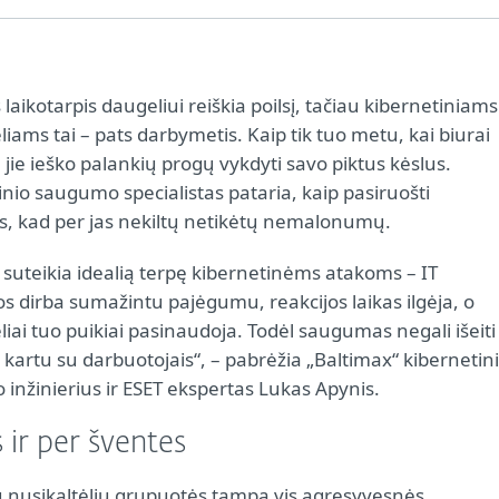
 laikotarpis daugeliui reiškia poilsį, tačiau kibernetiniams
liams tai – pats darbymetis. Kaip tik tuo metu, kai biurai
, jie ieško palankių progų vykdyti savo piktus kėslus.
nio saugumo specialistas pataria, kaip pasiruošti
, kad per jas nekiltų netikėtų nemalonumų.
 suteikia idealią terpę kibernetinėms atakoms – IT
 dirba sumažintu pajėgumu, reakcijos laikas ilgėja, o
liai tuo puikiai pasinaudoja. Todėl saugumas negali išeiti
 kartu su darbuotojais“, – pabrėžia „Baltimax“ kibernetin
inžinierius ir ESET ekspertas Lukas Apynis.
 ir per šventes
ų nusikaltėlių grupuotės tampa vis agresyvesnės,