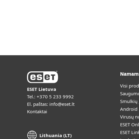
Namam
Visi pro
ESET Lietuva
Saugumo
Tel.:
+370 5 233 9992
Smulkių
El. paštas:
info@eset.lt
Android
Kontaktai
Virusų n
ESET Onl
ESET Lin
Lithuania (LT)