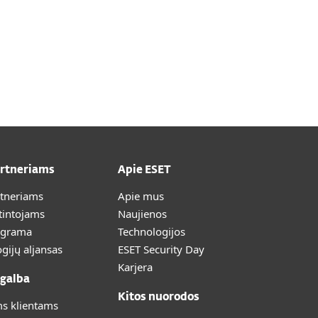
artneriams
Apie ESET
rtneriams
Apie mus
tintojams
Naujienos
ograma
Technologijos
gijų aljansas
ESET Security Day
Karjera
galba
Kitos nuorodos
s klientams