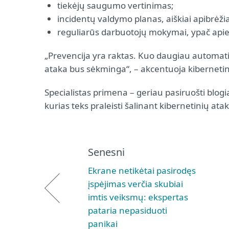
tiekėjų saugumo vertinimas;
incidentų valdymo planas, aiškiai apibrėž
reguliarūs darbuotojų mokymai, ypač apie
„Prevencija yra raktas. Kuo daugiau automatiz
ataka bus sėkminga“, – akcentuoja kiberneti
Specialistas primena – geriau pasiruošti blogia
kurias teks praleisti šalinant kibernetinių at
Senesni
Ekrane netikėtai pasirodęs
įspėjimas verčia skubiai
imtis veiksmų: ekspertas
pataria nepasiduoti
panikai