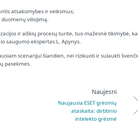
iantis atsakomybes ir veiksmus;
 duomenų viliojimą.
acijos ir aiškių procesų turite, tuo mažesnė tikimybė, k
nio saugumo ekspertas L. Apynys.
usiam scenarijui šiandien, nei rizikuoti ir sulaukti švenči
akų pasekmes.
Naujesni
Naujausia ESET grėsmių
ataskaita: dirbtinio
intelekto grėsmė