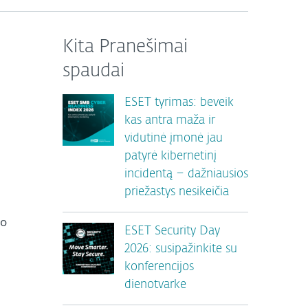
Kita Pranešimai
spaudai
ESET tyrimas: beveik
kas antra maža ir
vidutinė įmonė jau
patyrė kibernetinį
incidentą – dažniausios
priežastys nesikeičia
io
ESET Security Day
2026: susipažinkite su
konferencijos
dienotvarke