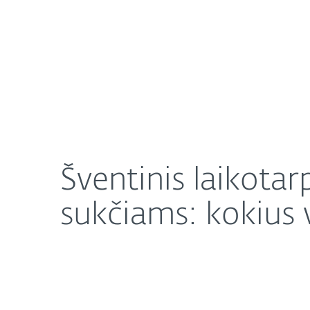
Namams
Verslui
Šventinis laikotarpis – darbymetis kibernetiniams
Apie mus
Naujienos
Šventinis laikota
sukčiams: kokius v