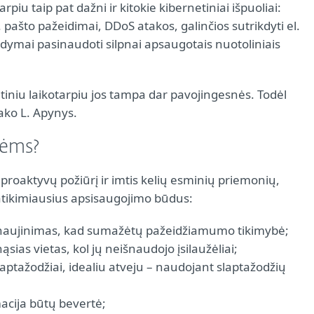
piu taip pat dažni ir kitokie kibernetiniai išpuoliai:
 pašto pažeidimai, DDoS atakos, galinčios sutrikdyti el.
ymai pasinaudoti silpnai apsaugotais nuotoliniais
tiniu laikotarpiu jos tampa dar pavojingesnės. Todėl
sako L. Apynys.
tėms?
 proaktyvų požiūrį ir imtis kelių esminių priemonių,
 patikimiausius apsisaugojimo būdus:
tnaujinimas, kad sumažėtų pažeidžiamumo tikimybė;
nąsias vietas, kol jų neišnaudojo įsilaužėliai;
slaptažodžiai, idealiu atveju – naudojant slaptažodžių
cija būtų bevertė;