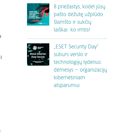
8 priežastys, kodėl jūsų
pašto dėžutę užplūdo
šlamšto ir sukčių
laiškai: ko imtis?
u
„ESET Security Day“
suburs verslo ir
l
technologijų lyderius:
dėmesys – organizacijų
kibernetiniam
atsparumui
s