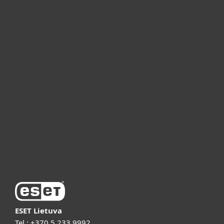
Namams
Verslui
ESET partneriams
ESET pagalba
Apie ESET
Vaizdo pristatymai
ESET Lietuva
Tel.:
+370 5 233 9992