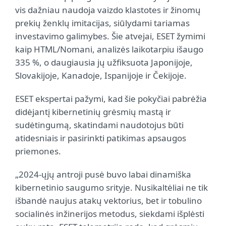
vis dažniau naudoja vaizdo klastotes ir žinomų
prekių ženklų imitacijas, siūlydami tariamas
investavimo galimybes. Šie atvejai, ESET žymimi
kaip HTML/Nomani, analizės laikotarpiu išaugo
335 %, o daugiausia jų užfiksuota Japonijoje,
Slovakijoje, Kanadoje, Ispanijoje ir Čekijoje.
ESET ekspertai pažymi, kad šie pokyčiai pabrėžia
didėjantį kibernetinių grėsmių mastą ir
sudėtingumą, skatindami naudotojus būti
atidesniais ir pasirinkti patikimas apsaugos
priemones.
„2024-ųjų antroji pusė buvo labai dinamiška
kibernetinio saugumo srityje. Nusikaltėliai ne tik
išbandė naujus atakų vektorius, bet ir tobulino
socialinės inžinerijos metodus, siekdami išplėsti