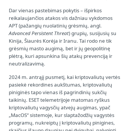
Dar vienas pastebimas pokytis – išpirkos
reikalaujančios atakos vis dažniau vykdomos
APT (pažangių nuolatinių grėsmių, angl.
Advanced Persistent Threat
) grupių, susijusių su
Kinija, Šiaurės Korėja ir Iranu. Tai rodo ne tik
grėsmių masto augimą, bet ir jų geopolitinę
plėtrą, kuri apsunkina šių atakų prevenciją ir
neutralizavimą.
2024 m. antrąjį pusmetį, kai kriptovaliutų vertės
pasiekė rekordines aukštumas, kriptovaliutų
piniginės tapo vienas iš pagrindinių sukčių
taikinių. ESET telemetrijoje matomas ryškus
kriptovaliutų vagysčių atvejų augimas, ypač
„MacOS“ sistemoje, kur slaptažodžių vagystės
programų, nukreiptų į kriptovaliutų pinigines,
skaičius išaugo daugiau nei dvigubai, palyginti