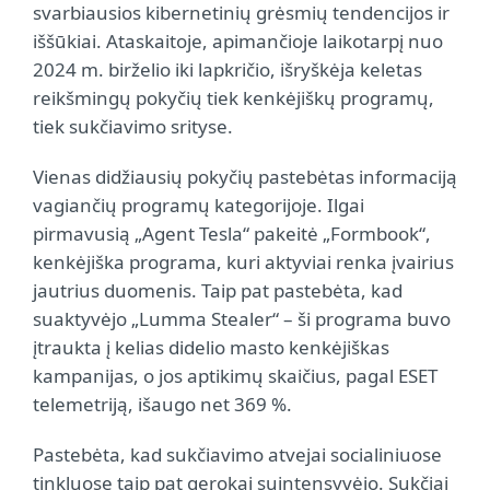
svarbiausios kibernetinių grėsmių tendencijos ir
iššūkiai. Ataskaitoje, apimančioje laikotarpį nuo
2024 m. birželio iki lapkričio, išryškėja keletas
reikšmingų pokyčių tiek kenkėjiškų programų,
tiek sukčiavimo srityse.
Vienas didžiausių pokyčių pastebėtas informaciją
vagiančių programų kategorijoje. Ilgai
pirmavusią „Agent Tesla“ pakeitė „Formbook“,
kenkėjiška programa, kuri aktyviai renka įvairius
jautrius duomenis. Taip pat pastebėta, kad
suaktyvėjo „Lumma Stealer“ – ši programa buvo
įtraukta į kelias didelio masto kenkėjiškas
kampanijas, o jos aptikimų skaičius, pagal ESET
telemetriją, išaugo net 369 %.
Pastebėta, kad sukčiavimo atvejai socialiniuose
tinkluose taip pat gerokai suintensyvėjo. Sukčiai