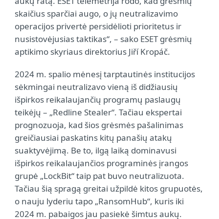
aukų ratą. ESET telemetrija rodo, kad grėsmių
skaičius sparčiai augo, o jų neutralizavimo
operacijos privertė persidėlioti prioritetus ir
nusistovėjusias taktikas“, – sako ESET grėsmių
aptikimo skyriaus direktorius Jiří Kropáč.
2024 m. spalio mėnesį tarptautinės institucijos
sėkmingai neutralizavo vieną iš didžiausių
išpirkos reikalaujančių programų paslaugų
teikėjų – „Redline Stealer“. Tačiau ekspertai
prognozuoja, kad šios grėsmės pašalinimas
greičiausiai paskatins kitų panašių atakų
suaktyvėjimą. Be to, ilgą laiką dominavusi
išpirkos reikalaujančios programinės įrangos
grupė „LockBit“ taip pat buvo neutralizuota.
Tačiau šią spragą greitai užpildė kitos grupuotės,
o nauju lyderiu tapo „RansomHub“, kuris iki
2024 m. pabaigos jau pasiekė šimtus aukų.