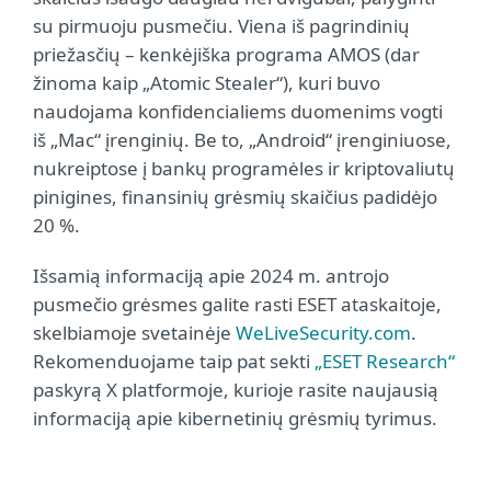
su pirmuoju pusmečiu. Viena iš pagrindinių
priežasčių – kenkėjiška programa AMOS (dar
žinoma kaip „Atomic Stealer“), kuri buvo
naudojama konfidencialiems duomenims vogti
iš „Mac“ įrenginių. Be to, „Android“ įrenginiuose,
nukreiptose į bankų programėles ir kriptovaliutų
pinigines, finansinių grėsmių skaičius padidėjo
20 %.
Išsamią informaciją apie 2024 m. antrojo
pusmečio grėsmes galite rasti ESET ataskaitoje,
skelbiamoje svetainėje
WeLiveSecurity.com
.
Rekomenduojame taip pat sekti
„ESET Research“
paskyrą X platformoje, kurioje rasite naujausią
informaciją apie kibernetinių grėsmių tyrimus.