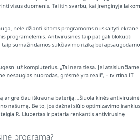
inti visus duomenis. Tai itin svarbu, kai įrenginyje laiko
uga, neleidžianti kitoms programoms nuskaityti ekrane
s programėlėmis. Antivirusinės taip pat gali blokuoti
, taip sumažindamos sukčiavimo riziką bei apsaugodamo
augesni už kompiuterius. „Tai nėra tiesa. Jei atsisiunčiame
e nesaugias nuorodas, grėsmė yra reali”, – tvirtina IT
ą ar greičiau iškrauna bateriją. „Šiuolaikinės antivirusinė
ono našumą. Be to, jos dažnai siūlo optimizavimo įrankius
 teigia R. Liubertas ir pataria renkantis antivirusinę
usinę programą?