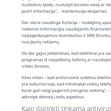
nuotoliniu būdu, nustatyti buvimo vietą ar ištr
jautri informacija“, – komentuoja ekspertas.
Dar viena naudinga funkcija – mokėjimų apsa
rodomos informacijos naudojantis finansinėmi
nepageidaujamus skambučius ir SMS žinutes
nuo įkyrių reklamų.
Vis dar gajus įsitikinimas, kad telefonai yra s
programas iš nepatikimų šaltinių ar naudojam
srities žinovas.
Kitas mitas – kad antivirusinė sulėtina telefon
yra sukurtos taip, kad minimaliai veiktų telef
kurie gali netgi pagerinti įrenginio veikimą“, –
atkreipti dėmesį į kelis aspektus.
Kaip išsirinkti tinkamą antivir