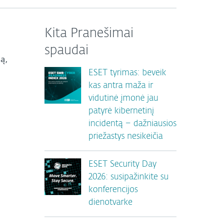
Kita Pranešimai
spaudai
ą,
u
ESET tyrimas: beveik
kas antra maža ir
vidutinė įmonė jau
patyrė kibernetinį
incidentą – dažniausios
priežastys nesikeičia
ESET Security Day
2026: susipažinkite su
konferencijos
dienotvarke