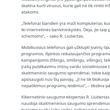
skatina kurti virusus, kurie gali ne tik rinkti 
atakoms.
„Telefonai šiandien yra maži kompiuteriai, ku
iki internetinės bankininkystės. Deja, jie ta
schemoms“, – sako R. Liubertas.
Mobiliuosius telefonus gali užklupti įvairių ti
programos, išpirkos reikalaujančios programos, 
kampanijomis (fišingu, smišingu, višingu), te
įrašų publikavimu mūsų vardu socialiniuose tink
skaitmeninio saugumo sprendimai, tokie kaip
apsisaugoti nuo šių pavojų. „Ji ne tik blokuoja
nepatikimus programų leidimus”, – tikslina p
Kibernetinio saugumo ekspertas R. Liubertas te
naudoja skaitmeninius saugumo sprendimus: „
kuriame realiu laiku veikia antivirusinė pro