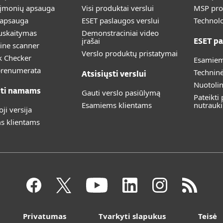
 įmonių apsauga
Visi produktai verslui
MSP pr
 apsauga
ESET paslaugos verslui
Technolo
uskaitymas
Demonstraciniai video
įrašai
ESET pa
ine scanner
Verslo produktų pristatymai
k Checker
Esamiem
prenumerata
Technin
Atsisiųsti verslui
Nuotoli
sti namams
Gauti verslo pasiūlymą
Pateikti
Esamiems klientams
nutrauk
i versija
s klientams
Privatumas
Tvarkyti slapukus
Teisė