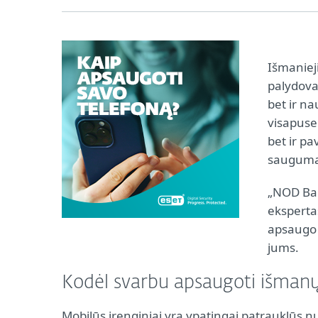
Išmaniej
palydova
bet ir n
visapuse 
bet ir pa
saugumą i
„NOD Bal
ekspertas
apsaugo s
jums.
Kodėl svarbu apsaugoti išmanųj
Mobilūs įrenginiai yra ypatingai patrauklūs n