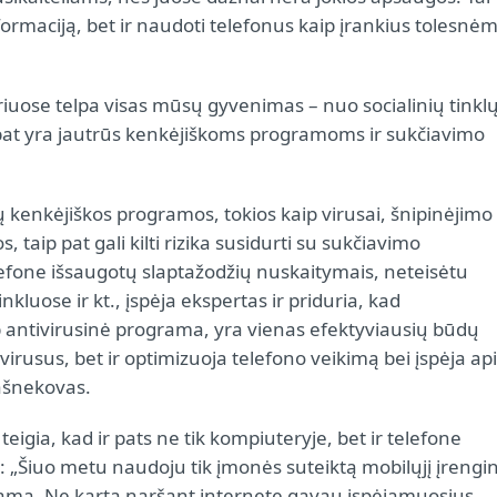
informaciją, bet ir naudoti telefonus kaip įrankius tolesnė
riuose telpa visas mūsų gyvenimas – nuo socialinių tinkl
ip pat yra jautrūs kenkėjiškoms programoms ir sukčiavimo
pų kenkėjiškos programos, tokios kaip virusai, šnipinėjimo
taip pat gali kilti rizika susidurti su sukčiavimo
lefone išsaugotų slaptažodžių nuskaitymais, neteisėtu
luose ir kt., įspėja ekspertas ir priduria, kad
 antivirusinė programa, yra vienas efektyviausių būdų
 virusus, bet ir optimizuoja telefono veikimą bei įspėja ap
ašnekovas.
igia, kad ir pats ne tik kompiuteryje, bet ir telefone
Šiuo metu naudoju tik įmonės suteiktą mobilųjį įrengin
grama. Ne kartą naršant internete gavau įspėjamuosius