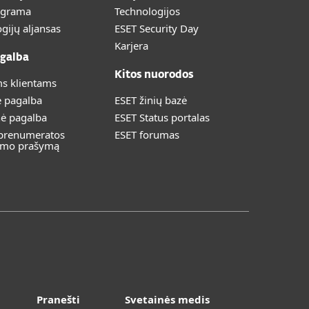
ograma
Technologijos
gijų aljansas
ESET Security Day
Karjera
galba
Kitos nuorodos
s klientams
ė pagalba
ESET žinių bazė
nė pagalba
ESET Status portalas
 prenumeratos
ESET forumas
imo prašymą
Pranešti
Svetainės medis