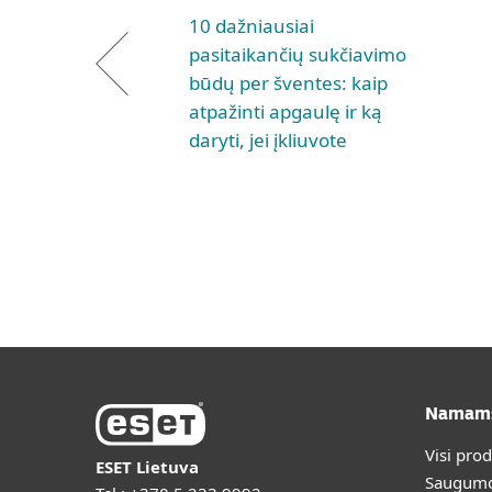
10 dažniausiai
pasitaikančių sukčiavimo
būdų per šventes: kaip
atpažinti apgaulę ir ką
daryti, jei įkliuvote
Namam
Visi pro
ESET Lietuva
Saugumo