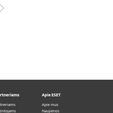
artneriams
Apie ESET
rtneriams
Apie mus
tintojams
Naujienos