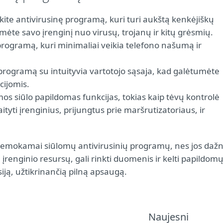
kite antivirusinę programą, kuri turi aukštą kenkėjiškų
ėte savo įrenginį nuo virusų, trojanų ir kitų grėsmių.
programą, kuri minimaliai veikia telefono našumą ir
 programą su intuityvia vartotojo sąsaja, kad galėtumėte
cijomis.
os siūlo papildomas funkcijas, tokias kaip tėvų kontrolė
aityti įrenginius, prijungtus prie maršrutizatoriaus, ir
i nemokamai siūlomų antivirusinių programų, nes jos dažn
renginio resursų, gali rinkti duomenis ir kelti papildom
iją, užtikrinančią pilną apsaugą.
Naujesni