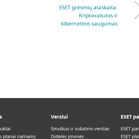
ESET grėsmių ataskaita.
Kriptovaliutos ir
kibernetinis saugumas
s
Verslui
ESET p
duktai
Smulkus ir vidutinis verslas
ESET pa
 planai namams
Didelės įmonės
ESET pla