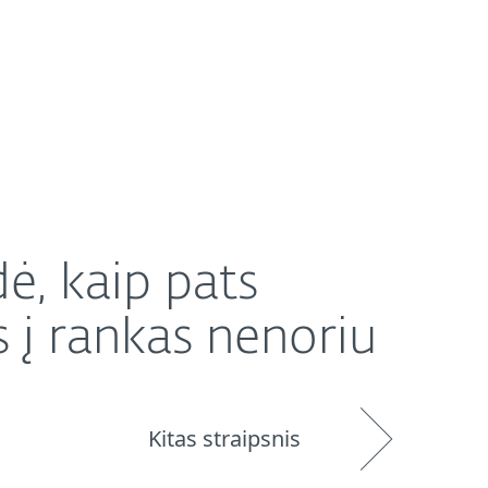
Platintojai
Parduotuvė
Lithuania (LT)
 nenoriu
ė, kaip pats
 į rankas nenoriu
Kitas straipsnis