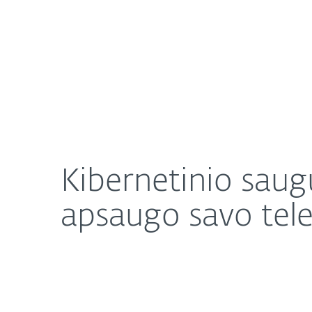
Namams
Verslui
Kibernetinio saugumo ekspertas atskleidė, kaip p
Apie mus
Naujienos
Kibernetinio saug
apsaugo savo tele