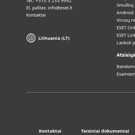
Tel.:
+370 5 233 9992
Smulkių
El. paštas:
info@eset.lt
Android
Kontaktai
Virusų n
ESET Onl
ESET Lin
Lithuania (LT)
Lanksti 
Atsisių
Bandomoj
Esamiem
Kontaktai
Teisiniai dokumentai