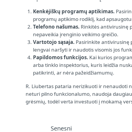
Kenkėjiškų programų aptikimas.
Pasirin
programų aptikimo rodiklį, kad apsaugotum
Telefono našumas.
Rinkitės antivirusinę 
nepaveikia įrenginio veikimo greičio.
Vartotojo sąsaja.
Pasirinkite antivirusinę
lengvai naršyti ir naudotis visomis jos funk
Papildomos funkcijos.
Kai kurios program
arba tinklo inspektorius, kuris leidžia nusk
patikrinti, ar nėra pažeidžiamumų.
R. Liubertas pataria nerizikuoti ir nenaudot
neturi pilno funkcionalumo, naudoja daugiau į
grėsmių, todėl verta investuoti į mokamą vers
Senesni