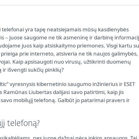
i telefonai yra tapę neatsiejamais mūsų kasdienybės
is – juose saugome ne tik asmeninę ir darbinę informacij
audojame juos kaip atsiskaitymo priemones. Visgi kartu s
prieiga prie interneto, atsiveria ne tik naujos galimybės,
vojai. Kaip apsisaugoti nuo virusų, užtikrinti duomenų
r išvengti sukčių pinklių?
tic“ vyresnysis kibernetinio saugumo inžinierius ir ESET
 Ramūnas Liubertas dalijasi savo patirtimi, kaip jis
avo mobilųjį telefoną. Galbūt jo patarimai pravers ir
į telefoną?
usikaltėliams, nes juose dažnai nėra jokios apsaugos. Tai