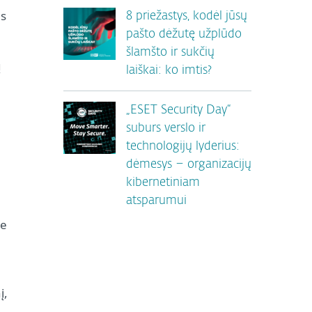
ms
8 priežastys, kodėl jūsų
pašto dėžutę užplūdo
šlamšto ir sukčių
ų
laiškai: ko imtis?
„ESET Security Day“
suburs verslo ir
technologijų lyderius:
dėmesys – organizacijų
kibernetiniam
atsparumui
ie
į,