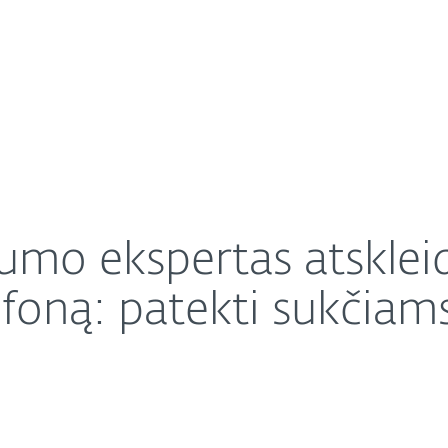
Apie ESET
Apie
ats apsaugo savo telefoną: patekti sukčiams į rankas
Karjera
Kontaktai
umo ekspertas atskleid
foną: patekti sukčiams