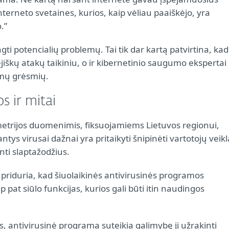
terneto svetaines, kurios, kaip vėliau paaiškėjo, yra
.”
gti potencialių problemų. Tai tik dar kartą patvirtina, kad
ėjiškų atakų taikiniu, o ir kibernetinio saugumo ekspertai
imų grėsmių.
s ir mitai
etrijos duomenimis, fiksuojamiems Lietuvos regionui,
tys virusai dažnai yra pritaikyti šnipinėti vartotojų veikl
ti slaptažodžius.
priduria, kad šiuolaikinės antivirusinės programos
 pat siūlo funkcijas, kurios gali būti itin naudingos
antivirusinė programa suteikia galimybę jį užrakinti