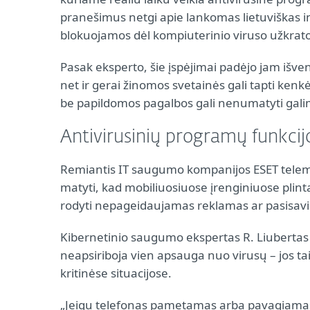
pranešimus netgi apie lankomas lietuviškas in
blokuojamos dėl kompiuterinio viruso užkrato
Pasak eksperto, šie įspėjimai padėjo jam išven
net ir gerai žinomos svetainės gali tapti kenk
be papildomos pagalbos gali nenumatyti gal
Antivirusinių programų funkcijo
Remiantis IT saugumo kompanijos ESET telem
matyti, kad mobiliuosiuose įrenginiuose plintan
rodyti nepageidaujamas reklamas ar pasisavin
Kibernetinio saugumo ekspertas R. Liubertas 
neapsiriboja vien apsauga nuo virusų – jos taip
kritinėse situacijose.
„Jeigu telefonas pametamas arba pavagiamas, 