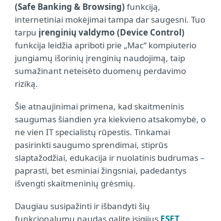
(Safe Banking & Browsing)
funkciją,
internetiniai mokėjimai tampa dar saugesni. Tuo
tarpu
įrenginių valdymo (Device Control)
funkcija leidžia apriboti prie „Mac“ kompiuterio
jungiamų išorinių įrenginių naudojimą, taip
sumažinant neteisėto duomenų perdavimo
riziką.
Šie atnaujinimai primena, kad skaitmeninis
saugumas šiandien yra kiekvieno atsakomybė, o
ne vien IT specialistų rūpestis. Tinkamai
pasirinkti saugumo sprendimai, stiprūs
slaptažodžiai, edukacija ir nuolatinis budrumas –
paprasti, bet esminiai žingsniai, padedantys
išvengti skaitmeninių grėsmių.
Daugiau susipažinti ir išbandyti šių
funkcionalumų naudas galite įsigijus
ESET