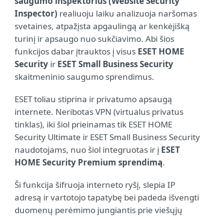
saugumo inspektorius (Website Security
Inspector)
realiuoju laiku analizuoja naršomas
svetaines, atpažįsta apgaulingą ar kenkėjišką
turinį ir apsaugo nuo sukčiavimo. Abi šios
funkcijos dabar įtrauktos į visus
ESET HOME
Security
ir
ESET Small Business Security
skaitmeninio saugumo sprendimus.
ESET toliau stiprina ir privatumo apsaugą
internete. Neribotas VPN (virtualus privatus
tinklas), iki šiol prieinamas tik ESET HOME
Security Ultimate ir ESET Small Business Security
naudotojams, nuo šiol integruotas ir į
ESET
HOME Security Premium sprendimą
.
Ši funkcija šifruoja interneto ryšį, slepia IP
adresą ir vartotojo tapatybę bei padeda išvengti
duomenų perėmimo jungiantis prie viešųjų