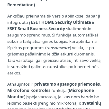
Remediation)
.
Anksčiau prieinama tik verslo aplinkose, dabar ji
integruota į
ESET HOME Security Ultimate
ir
ESET Small Business Security
skaitmeninio
saugumo sprendimus. Ši funkcija automatiškai
sukuria failų atsargines kopijas, kai aptinkama
išpirkos programos (
ransomware
) veikla, ir po
grėsmės pašalinimo leidžia atkurti duomenis.
Taip vartotojai gali greičiau atnaujinti savo veiklą
ir sumažinti galimus nuostolius po kibernetinės
atakos.
Atnaujintos ir
privatumo apsaugos priemonės
.
Mikrofono kontrolės
funkcija (
Microphone
Monitor
) įspėja vartotoją, jei kas nors bando be
leidimo pasiekti įrenginio mikrofoną, o
svetainių