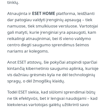
tinklų.
Atnaujinta ir
ESET HOME
platforma, leidžianti
dar patogiau valdyti įrenginių apsaugą – tiek
namuose, tiek smulkiuose versluose. Vartotojai
gali matyti, kurie įrenginiai yra apsaugoti, kam
reikalingi atnaujinimai, bei iš vieno valdymo
centro diegti saugumo sprendimus šeimos
nariams ar kolegoms.
Anot ESET atstovų, šie pokyčiai atspindi sparčiai
kintančią kibernetinio saugumo aplinką, kurioje
vis dažniau grėsmės kyla ne dėl technologinių
spragų, o dėl žmogiškų klaidų.
Todėl ESET siekia, kad siūlomi sprendimai būtų
ne tik efektyvūs, bet ir lengvai naudojami – kad
kiekvienas vartotojas galėtų užtikrinti savo