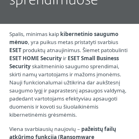
sprendimuose
Spalis, minimas kaip
kibernetinio saugumo
mėnuo
, yra puikus metas pristatyti svarbius
ESET
produktų atnaujinimus. Šiemet patobulinti
ESET HOME Security
ir
ESET Small Business
Security
skaitmeninio saugumo sprendimai,
skirti namų vartotojams ir mažoms įmonėms.
Nauji funkcionalumai užtikrina dar aukštesnį
saugumo lygį ir paprastesnį apsaugos valdymą,
padedant vartotojams efektyviau apsaugoti
duomenis ir kovoti su šiuolaikinėmis
kibernetinėmis grėsmėmis.
Viena svarbiausių naujovių –
pažeistų failų
atkūrimo funkcija (Ransomware