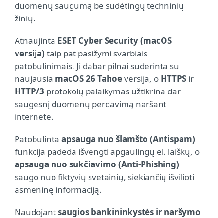
duomenų saugumą be sudėtingų techninių
žinių.
Atnaujinta
ESET Cyber Security (macOS
versija)
taip pat pasižymi svarbiais
patobulinimais. Ji dabar pilnai suderinta su
naujausia
macOS 26 Tahoe
versija, o
HTTPS
ir
HTTP/3
protokolų palaikymas užtikrina dar
saugesnį duomenų perdavimą naršant
internete.
Patobulinta
apsauga nuo šlamšto (Antispam)
funkcija padeda išvengti apgaulingų el. laiškų, o
apsauga nuo sukčiavimo (Anti-Phishing)
saugo nuo fiktyvių svetainių, siekiančių išvilioti
asmeninę informaciją.
Naudojant
saugios bankininkystės ir naršymo