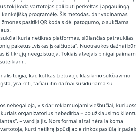
s tokį kodą vartotojas gali būti perkeltas į apgaulingą
gti kenkėjišką programėlę. Šis metodas, dar vadinamas
 – žmonės pasitiki QR kodais dėl patogumo, o sukčiams
laus.
e sukčiai kuria netikras platformas, siūlančias patrauklias
onių paketus „viskas įskaičiuota”. Nuotraukos dažnai bū
s iš tikrųjų neegzistuoja. Tokiais atvejais pinigai paimam
suteikiami.
alis teigia, kad kol kas Lietuvoje klasikinio sukčiavimo
gsta, yra reti, tačiau itin dažnai susiduriama su
os nebegalioja, vis dar reklamuojami viešbučiai, kuriuos
 kuriais organizatorius nebedirba – po užklausimo klient
ntas“, – vardija jis. Nors formaliai tai nėra laikoma
vartotoją, kurti netikrą įspūdį apie rinkos pasiūlą ir pažeis