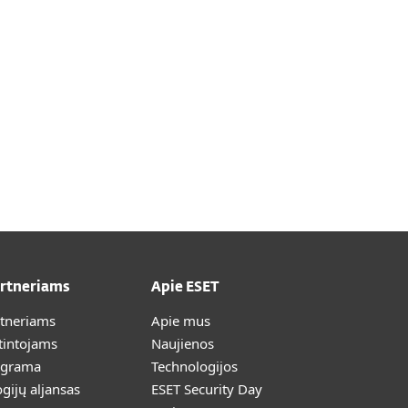
artneriams
Apie ESET
rtneriams
Apie mus
tintojams
Naujienos
ograma
Technologijos
gijų aljansas
ESET Security Day