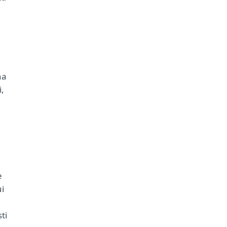
na
i,
e
ui
ti