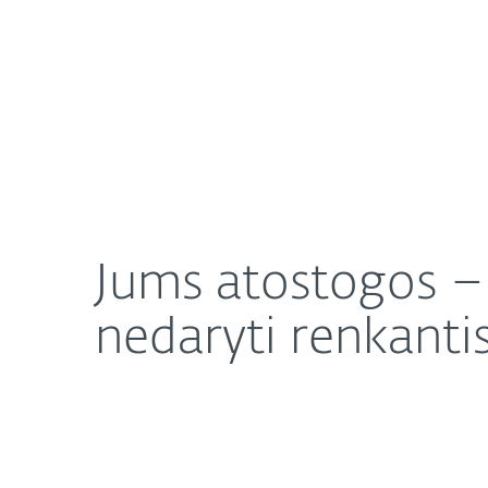
Namams
Verslui
Jums atostogos – sukčiams darbymetis: kokių kla
Apie mus
Naujienos
Jums atostogos – 
nedaryti renkanti