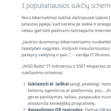
3 populiariausios sukčių schem
Nors kibernetiniai sukčiai dažniausiai taikos
Jatautas įspėja, kad neretai jie siekia ir prie
vėliau gali būti platinami tamsiajame interne
„Jautrūs duomenys kibernetiniams nusikaltėlia
tapatybės vagystes, inicijuoti neautorizuotus 
paskyrų valdymą ir pan.“, – vardija IT žinovas.
„NOD Baltic“ IT inžinierius ir ESET ekspertas a
sukčiavimo schemas:
Suklastoti el. laiškai
(angl.
phishing
). Vart
kelionių agentūros ar platformos, pvz., „A
geras pasiūlymas, tačiau, paspaudus nuoro
atsisiunčia kenkėjišką programėlę.
Apgaulingos QR nuorodos
. Dažnai QR ko