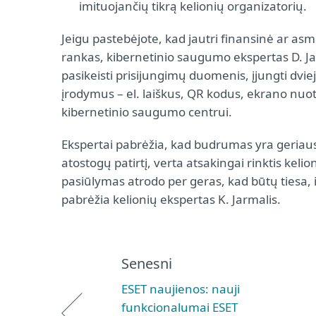
imituojančių tikrą kelionių organizatorių.
Jeigu pastebėjote, kad jautri finansinė ar asme
rankas, kibernetinio saugumo ekspertas D. Ja
pasikeisti prisijungimų duomenis, įjungti dviej
įrodymus – el. laiškus, QR kodus, ekrano nuot
kibernetinio saugumo centrui.
Ekspertai pabrėžia, kad budrumas yra geriausi
atostogų patirtį, verta atsakingai rinktis keli
pasiūlymas atrodo per geras, kad būtų tiesa, ir 
pabrėžia kelionių ekspertas K. Jarmalis.
Senesni
ESET naujienos: nauji
funkcionalumai ESET