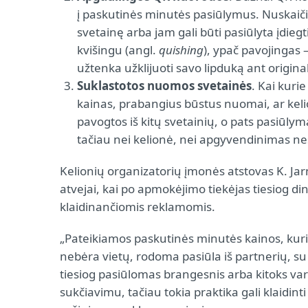
į paskutinės minutės pasiūlymus. Nuskaičiu
svetainę arba jam gali būti pasiūlyta įdie
kvišingu (angl.
quishing
), ypač pavojingas
užtenka užklijuoti savo lipduką ant origina
Suklastotos nuomos svetainės
. Kai kuri
kainas, prabangius būstus nuomai, ar keli
pavogtos iš kitų svetainių, o pats pasiūlyma
tačiau nei kelionė, nei apgyvendinimas ne
Kelionių organizatorių įmonės atstovas K. Jarm
atvejai, kai po apmokėjimo tiekėjas tiesiog din
klaidinančiomis reklamomis.
„Pateikiamos paskutinės minutės kainos, kuri
nebėra vietų, rodoma pasiūla iš partnerių, su
tiesiog pasiūlomas brangesnis arba kitoks varia
sukčiavimu, tačiau tokia praktika gali klaidinti 