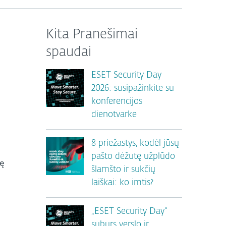
Kita Pranešimai
spaudai
ESET Security Day
2026: susipažinkite su
konferencijos
dienotvarke
8 priežastys, kodėl jūsų
pašto dėžutę užplūdo
nę
šlamšto ir sukčių
laiškai: ko imtis?
„ESET Security Day“
suburs verslo ir