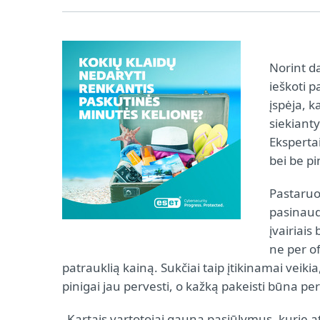
Norint d
ieškoti p
įspėja, k
siekianty
Ekspertai
bei be pi
Pastaruoj
pasinau
įvairiais
ne per of
patrauklią kainą. Sukčiai taip įtikinamai vei
pinigai jau pervesti, o kažką pakeisti būna per
„Kartais vartotojai gauna pasiūlymus, kurie at