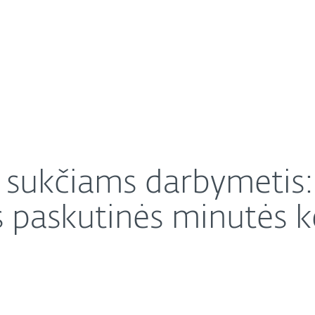
Apie ESET
Apie
idų nedaryti renkantis paskutinės minutės kelionę?
Karjera
Kontaktai
sukčiams darbymetis: 
s paskutinės minutės k