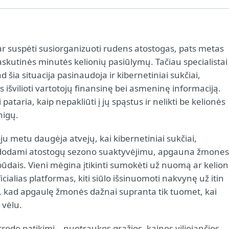
ar suspėti susiorganizuoti rudens atostogas, pats metas
askutinės minutės kelionių pasiūlymų. Tačiau specialistai
ad šia situacija pasinaudoja ir kibernetiniai sukčiai,
s išvilioti vartotojų finansinę bei asmeninę informaciją.
 pataria, kaip nepakliūti į jų spąstus ir nelikti be kelionės
nigų.
u metu daugėja atvejų, kai kibernetiniai sukčiai,
dodami atostogų sezono suaktyvėjimu, apgauna žmones
 būdais. Vieni mėgina įtikinti sumokėti už nuomą ar kelio
icialias platformas, kiti siūlo išsinuomoti nakvynę už itin
kia, kad apgaulę žmonės dažnai supranta tik tuomet, kai
 vėlu.
rodo patikimi – nuotraukos gražios, kainos viliojančios.