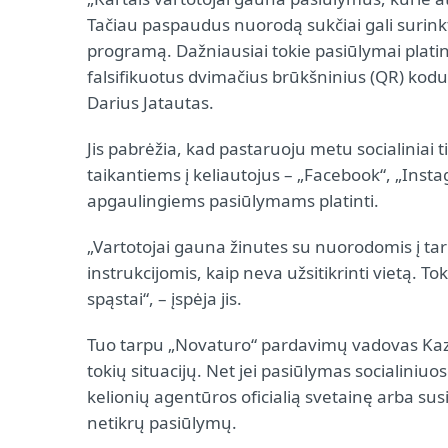
Tačiau paspaudus nuorodą sukčiai gali surinkt
programą. Dažniausiai tokie pasiūlymai platin
falsifikuotus dvimačius brūkšninius (QR) kodus“
Darius Jatautas.
Jis pabrėžia, kad pastaruoju metu socialiniai 
taikantiems į keliautojus – „Facebook“, „Ins
apgaulingiems pasiūlymams platinti.
„Vartotojai gauna žinutes su nuorodomis į t
instrukcijomis, kaip neva užsitikrinti vietą. To
spąstai“, – įspėja jis.
Tuo tarpu „Novaturo“ pardavimų vadovas Kazim
tokių situacijų. Net jei pasiūlymas socialiniuo
kelionių agentūros oficialią svetainę arba susi
netikrų pasiūlymų.