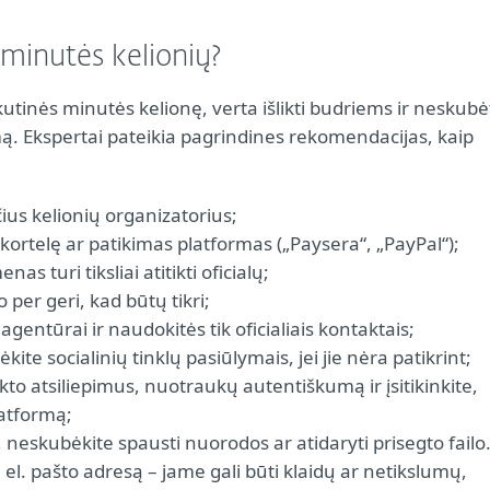
 minutės kelionių?
tinės minutės kelionę, verta išlikti budriems ir neskubė
ą. Ekspertai pateikia pagrindines rekomendacijas, kaip
čius kelionių organizatorius;
ortelę ar patikimas platformas („Paysera“, „PayPal“);
 turi tiksliai atitikti oficialų;
 per geri, kad būtų tikri;
agentūrai ir naudokitės tik oficialiais kontaktais;
ite socialinių tinklų pasiūlymais, jei jie nėra patikrint;
o atsiliepimus, nuotraukų autentiškumą ir įsitikinkite,
atformą;
u, neskubėkite spausti nuorodos ar atidaryti prisegto failo
 el. pašto adresą – jame gali būti klaidų ar netikslumų,