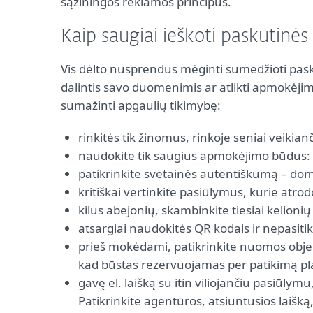
sąžiningos reklamos principus.
Kaip saugiai ieškoti paskutinės
Vis dėlto nusprendus mėginti sumedžioti pasku
dalintis savo duomenimis ar atlikti apmokėjim
sumažinti apgaulių tikimybę:
rinkitės tik žinomus, rinkoje seniai veikian
naudokite tik saugius apmokėjimo būdus: k
patikrinkite svetainės autentiškumą – domenas
kritiškai vertinkite pasiūlymus, kurie atrodo
kilus abejonių, skambinkite tiesiai kelionių 
atsargiai naudokitės QR kodais ir nepasitikėk
prieš mokėdami, patikrinkite nuomos objekt
kad būstas rezervuojamas per patikimą pl
gavę el. laišką su itin viliojančiu pasiūlym
Patikrinkite agentūros, atsiuntusios laišką,