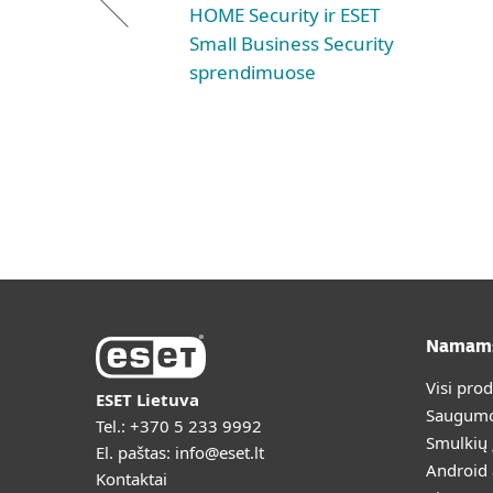
HOME Security ir ESET
Small Business Security
sprendimuose
Namam
Visi pro
ESET Lietuva
Saugumo
Tel.:
+370 5 233 9992
Smulkių
El. paštas:
info@eset.lt
Android
Kontaktai