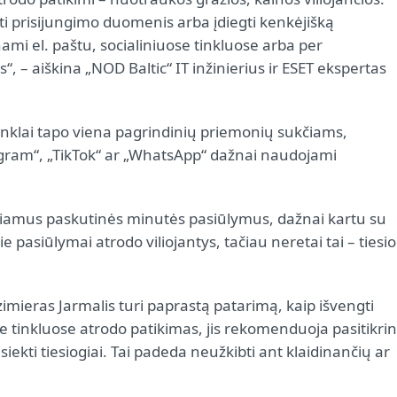
i prisijungimo duomenis arba įdiegti kenkėjišką
ami el. paštu, socialiniuose tinkluose arba per
, – aiškina „NOD Baltic“ IT inžinierius ir ESET ekspertas
tinklai tapo viena pagrindinių priemonių sukčiams,
tagram“, „TikTok“ ar „WhatsApp“ dažnai naudojami
ariamus paskutinės minutės pasiūlymus, dažnai kartu su
kie pasiūlymai atrodo viliojantys, tačiau neretai tai – tiesi
ieras Jarmalis turi paprastą patarimą, kaip išvengti
se tinkluose atrodo patikimas, jis rekomenduoja pasitikrin
siekti tiesiogiai. Tai padeda neužkibti ant klaidinančių ar