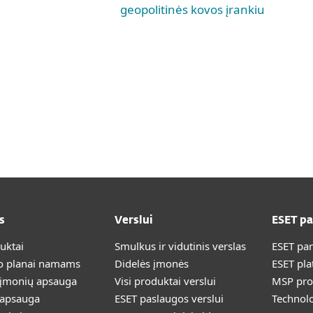
geopolitinės kovos įrankiu
s
Verslui
ESET p
duktai
Smulkus ir vidutinis verslas
ESET pa
 planai namams
Didelės įmonės
ESET pla
 įmonių apsauga
Visi produktai verslui
MSP pr
 apsauga
ESET paslaugos verslui
Technolo