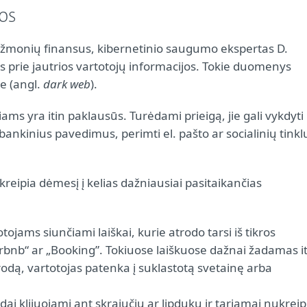
os
i į žmonių finansus, kibernetinio saugumo ekspertas D.
igos prie jautrios vartotojų informacijos. Tokie duomenys
te (angl.
dark web
).
ms yra itin paklausūs. Turėdami prieigą, jie gali vykdyti
bankinius pavedimus, perimti el. pašto ar socialinių tinkl
tkreipia dėmesį į kelias dažniausiai pasitaikančias
otojams siunčiami laiškai, kurie atrodo tarsi iš tikros
irbnb“ ar „Booking”. Tokiuose laiškuose dažnai žadamas i
dą, vartotojas patenka į suklastotą svetainę arba
dai klijuojami ant skrajučių ar lipdukų ir tariamai nukreip