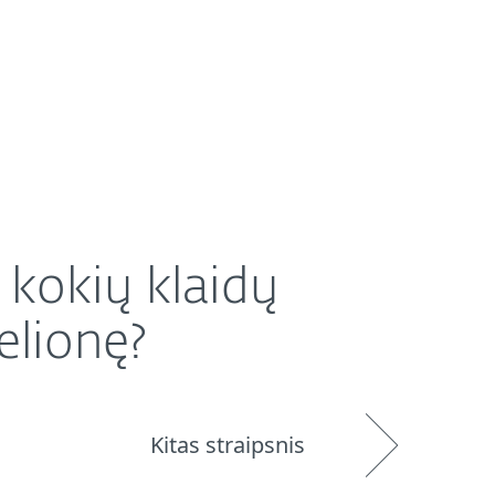
Platintojai
Parduotuvė
Lithuania (LT)
kokių klaidų
elionę?
Kitas straipsnis