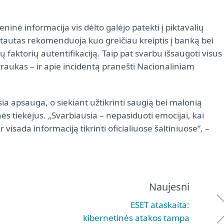
ninė informacija vis dėlto galėjo patekti į piktavalių
tautas rekomenduoja kuo greičiau kreiptis į banką bei
ų faktorių autentifikaciją. Taip pat svarbu išsaugoti visus
raukas – ir apie incidentą pranešti Nacionaliniam
a apsauga, o siekiant užtikrinti saugią bei malonią
onės tiekėjus. „Svarbiausia – nepasiduoti emocijai, kai
visada informaciją tikrinti oficialiuose šaltiniuose“, –
Naujesni
ESET ataskaita:
kibernetinės atakos tampa