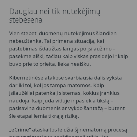
Daugiau nei tik nutekėjimų
stebėsena
Vien stebėti duomenų nutekėjimus šiandien
nebeužtenka. Tai primena situaciją, kai
pastebimas išdaužtas langas po įsilaužimo –
pasekmė aiški, tačiau kaip viskas prasidėjo ir kaip
buvo prie to prieita, lieka neaišku.
Kibernetinėse atakose svarbiausia dalis vyksta
dar iki tol, kol jos tampa matomos. Kaip
įsilaužėliai patenka į sistemas, kokius įrankius
naudoja, kaip juda viduje ir pasiekia tikslą –
pasisavina duomenis ar vykdo šantažą – būtent
šie etapai lemia tikrąją riziką.
„eCrime“ ataskaitos leidžia šį nematomą procesą