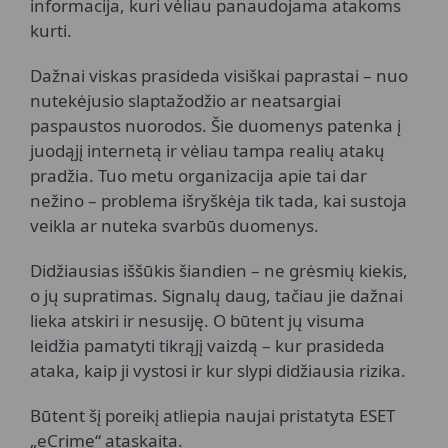
informacija, kuri vėliau panaudojama atakoms
kurti.
Dažnai viskas prasideda visiškai paprastai – nuo
nutekėjusio slaptažodžio ar neatsargiai
paspaustos nuorodos. Šie duomenys patenka į
juodąjį internetą ir vėliau tampa realių atakų
pradžia. Tuo metu organizacija apie tai dar
nežino – problema išryškėja tik tada, kai sustoja
veikla ar nuteka svarbūs duomenys.
Didžiausias iššūkis šiandien – ne grėsmių kiekis,
o jų supratimas. Signalų daug, tačiau jie dažnai
lieka atskiri ir nesusiję. O būtent jų visuma
leidžia pamatyti tikrąjį vaizdą – kur prasideda
ataka, kaip ji vystosi ir kur slypi didžiausia rizika.
Būtent šį poreikį atliepia naujai pristatyta ESET
„eCrime“ ataskaita.