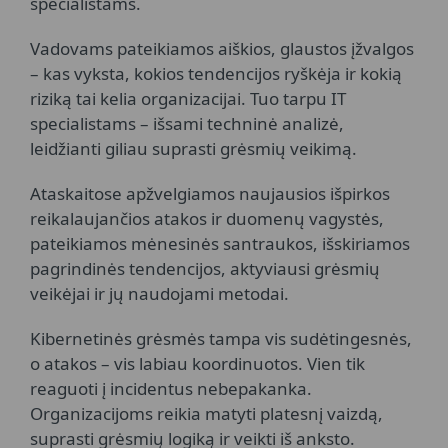
specialistams.
Vadovams pateikiamos aiškios, glaustos įžvalgos
– kas vyksta, kokios tendencijos ryškėja ir kokią
riziką tai kelia organizacijai. Tuo tarpu IT
specialistams – išsami techninė analizė,
leidžianti giliau suprasti grėsmių veikimą.
Ataskaitose apžvelgiamos naujausios išpirkos
reikalaujančios atakos ir duomenų vagystės,
pateikiamos mėnesinės santraukos, išskiriamos
pagrindinės tendencijos, aktyviausi grėsmių
veikėjai ir jų naudojami metodai.
Kibernetinės grėsmės tampa vis sudėtingesnės,
o atakos – vis labiau koordinuotos. Vien tik
reaguoti į incidentus nebepakanka.
Organizacijoms reikia matyti platesnį vaizdą,
suprasti grėsmių logiką ir veikti iš anksto.