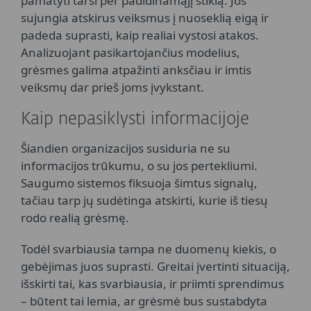
pamatyti tarsi per padidinamąjį stiklą. Jos
sujungia atskirus veiksmus į nuoseklią eigą ir
padeda suprasti, kaip realiai vystosi atakos.
Analizuojant pasikartojančius modelius,
grėsmes galima atpažinti anksčiau ir imtis
veiksmų dar prieš joms įvykstant.
Kaip nepasiklysti informacijoje
Šiandien organizacijos susiduria ne su
informacijos trūkumu, o su jos pertekliumi.
Saugumo sistemos fiksuoja šimtus signalų,
tačiau tarp jų sudėtinga atskirti, kurie iš tiesų
rodo realią grėsmę.
Todėl svarbiausia tampa ne duomenų kiekis, o
gebėjimas juos suprasti. Greitai įvertinti situaciją,
išskirti tai, kas svarbiausia, ir priimti sprendimus
– būtent tai lemia, ar grėsmė bus sustabdyta