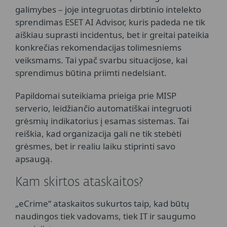
galimybes – joje integruotas dirbtinio intelekto
sprendimas ESET AI Advisor, kuris padeda ne tik
aiškiau suprasti incidentus, bet ir greitai pateikia
konkrečias rekomendacijas tolimesniems
veiksmams. Tai ypač svarbu situacijose, kai
sprendimus būtina priimti nedelsiant.
Papildomai suteikiama prieiga prie MISP
serverio, leidžiančio automatiškai integruoti
grėsmių indikatorius į esamas sistemas. Tai
reiškia, kad organizacija gali ne tik stebėti
grėsmes, bet ir realiu laiku stiprinti savo
apsaugą.
Kam skirtos ataskaitos?
„eCrime“ ataskaitos sukurtos taip, kad būtų
naudingos tiek vadovams, tiek IT ir saugumo