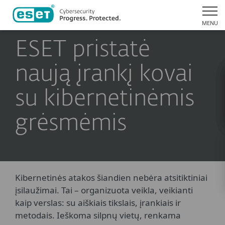
MENU
ESET pristatė
naują įrankį kovai
su kibernetinėmis
grėsmėmis
Kibernetinės atakos šiandien nebėra atsitiktiniai
įsilaužimai. Tai – organizuota veikla, veikianti
kaip verslas: su aiškiais tikslais, įrankiais ir
metodais. Ieškoma silpnų vietų, renkama