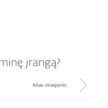
Platintojai
Parduotuvė
Lithuania (LT)
aminę įrangą?
Kitas straipsnis