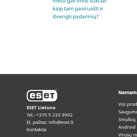
metu gali imtis sukčiai:
kaip tam pasiruošti ir
išvengti padarinių?
Namam
Visi pro
ESET Lietuva
Saugumo
Tel.:
+370 5 233 9992
Smulkių
El. paštas:
info@eset.lt
Android
Kontaktai
Virusų n