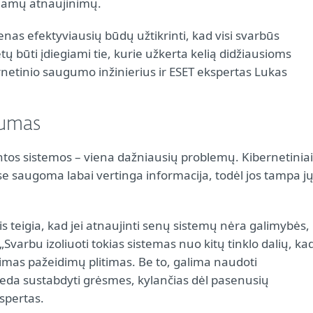
ikiamų atnaujinimų.
as efektyviausių būdų užtikrinti, kad visi svarbūs
ėtų būti įdiegiami tie, kurie užkerta kelią didžiausioms
netinio saugumo inžinierius ir ESET ekspertas Lukas
mumas
ntos sistemos – viena dažniausių problemų. Kibernetiniai
jose saugoma labai vertinga informacija, todėl jos tampa j
 teigia, kad jei atnaujinti senų sistemų nėra galimybės,
varbu izoliuoti tokias sistemas nuo kitų tinklo dalių, ka
limas pažeidimų plitimas. Be to, galima naudoti
deda sustabdyti grėsmes, kylančias dėl pasenusių
spertas.