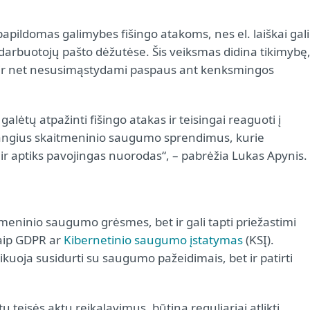
apildomas galimybes fišingo atakoms, nes el. laiškai gali
ti darbuotojų pašto dėžutėse. Šis veiksmas didina tikimybę
o ir net nesusimąstydami paspaus ant kenksmingos
e galėtų atpažinti fišingo atakas ir teisingai reaguoti į
ažangius skaitmeninio saugumo sprendimus, kurie
r aptiks pavojingas nuorodas“, – pabrėžia Lukas Apynis.
meninio saugumo grėsmes, bet ir gali tapti priežastimi
kaip GDPR ar
Kibernetinio saugumo įstatymas
(KSĮ).
zikuoja susidurti su saugumo pažeidimais, bet ir patirti
ktų teisės aktų reikalavimus, būtina reguliariai atlikti