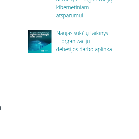
kibernetiniam
atsparumui
Naujas sukčių taikinys
– organizacijų
debesijos darbo aplinka
ų
d