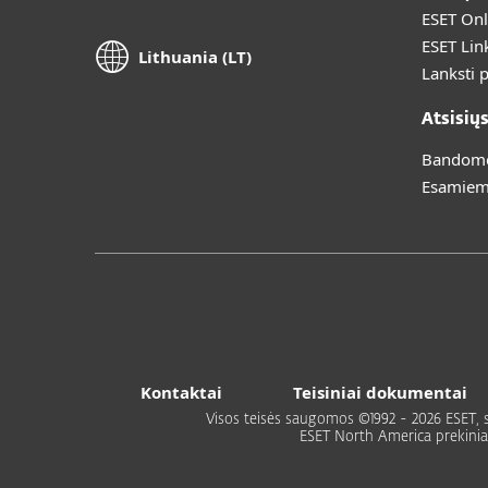
ESET Onl
ESET Lin
Lithuania (LT)
Lanksti 
Atsisių
Bandomoj
Esamiem
Kontaktai
Teisiniai dokumentai
Visos teisės saugomos ©1992 - 2026 ESET, spol
ESET North America prekiniai ž