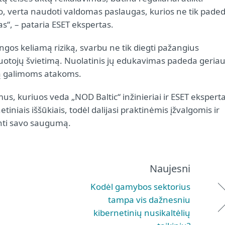
 to, verta naudoti valdomas paslaugas, kurios ne tik pade
mas“, – pataria ESET ekspertas.
gos keliamą riziką, svarbu ne tik diegti pažangius
uotojų švietimą. Nuolatinis jų edukavimas padeda geria
lią galimoms atakoms.
, kuriuos veda „NOD Baltic“ inžinieriai ir ESET eksperta
etiniais iššūkiais, todėl dalijasi praktinėmis įžvalgomis ir
inti savo saugumą.
Naujesni
Kodėl gamybos sektorius
tampa vis dažnesniu
kibernetinių nusikaltėlių