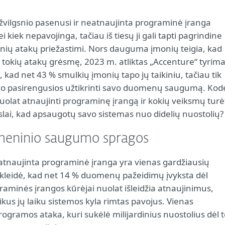
 žvilgsnio pasenusi ir neatnaujinta programinė įranga
i kiek nepavojinga, tačiau iš tiesų ji gali tapti pagrindine
inių atakų priežastimi. Nors dauguma įmonių teigia, kad
e tokių atakų grėsmę, 2023 m. atliktas „Accenture“ tyrim
, kad net 43 % smulkių įmonių tapo jų taikiniu, tačiau tik
o pasirengusios užtikrinti savo duomenų saugumą. Kod
uolat atnaujinti programinę įrangą ir kokių veiksmų turė
rslai, kad apsaugotų savo sistemas nuo didelių nuostolių?
meninio saugumo spragos
atnaujinta programinė įranga yra vienas gardžiausių
tskleidė, kad net 14 % duomenų pažeidimų įvyksta dėl
aminės įrangos kūrėjai nuolat išleidžia atnaujinimus,
us jų laiku sistemos kyla rimtas pavojus. Vienas
ogramos ataka, kuri sukėlė milijardinius nuostolius dėl t