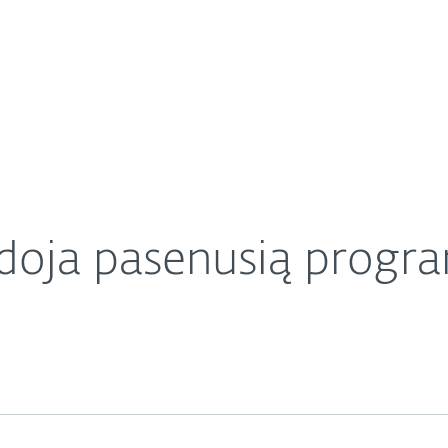
Apie ESET
Apie
ngą?
Karjera
Kontaktai
udoja pasenusią progr