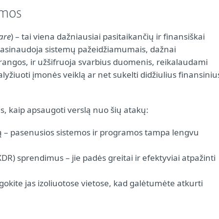
amos
are
) – tai viena dažniausiai pasitaikančių ir finansiškai
i pasinaudoja sistemų pažeidžiamumais, dažnai
rangos, ir užšifruoja svarbius duomenis, reikalaudami
alyžiuoti įmonės veiklą ar net sukelti didžiulius finansiniu
us, kaip apsaugoti verslą nuo šių atakų:
gą – pasenusios sistemos ir programos tampa lengvu
DR) sprendimus – jie padės greitai ir efektyviai atpažinti
kite jas izoliuotose vietose, kad galėtumėte atkurti