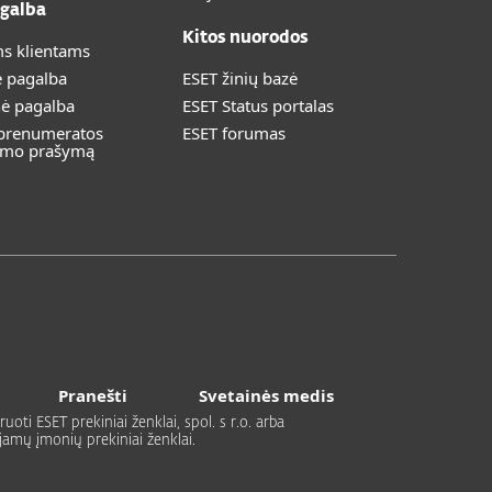
galba
Kitos nuorodos
s klientams
ė pagalba
ESET žinių bazė
nė pagalba
ESET Status portalas
 prenumeratos
ESET forumas
imo prašymą
Pranešti
Svetainės medis
uoti ESET prekiniai ženklai, spol. s r.o. arba
ujamų įmonių prekiniai ženklai.