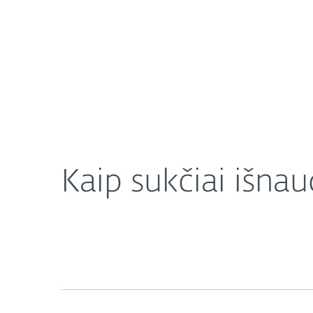
Namams
Verslui
Kaip sukčiai išnaudoja pasenusią programinę įra
Apie mus
Naujienos
Kaip sukčiai išna