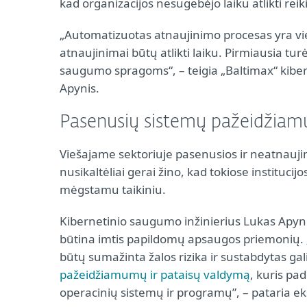
kad organizacijos nesugebėjo laiku atlikti re
„Automatizuotas atnaujinimo procesas yra vien
atnaujinimai būtų atlikti laiku. Pirmiausia tur
saugumo spragoms“, – teigia „Baltimax“ kiber
Apynis.
Pasenusių sistemų pažeidžia
Viešajame sektoriuje pasenusios ir neatnauji
nusikaltėliai gerai žino, kad tokiose instituci
mėgstamu taikiniu.
Kibernetinio saugumo inžinierius Lukas Apynis
būtina imtis papildomų apsaugos priemonių. „S
būtų sumažinta žalos rizika ir sustabdytas ga
pažeidžiamumų ir pataisų valdymą
, kuris pa
operacinių sistemų ir programų”, – pataria ek