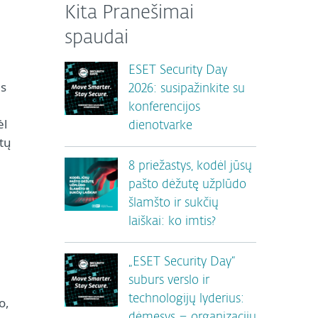
Kita Pranešimai
spaudai
ESET Security Day
as
2026: susipažinkite su
konferencijos
ėl
dienotvarke
tų
8 priežastys, kodėl jūsų
pašto dėžutę užplūdo
šlamšto ir sukčių
laiškai: ko imtis?
„ESET Security Day“
suburs verslo ir
technologijų lyderius:
o,
dėmesys – organizacijų