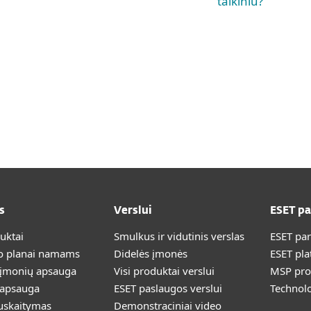
taikiniu?
s
Verslui
ESET p
duktai
Smulkus ir vidutinis verslas
ESET pa
 planai namams
Didelės įmonės
ESET pla
 įmonių apsauga
Visi produktai verslui
MSP pr
 apsauga
ESET paslaugos verslui
Technolo
uskaitymas
Demonstraciniai video