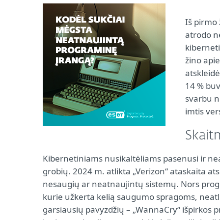
Iš pirmo
atrodo ne
kibernet
žino api
atskleidė
14 % buv
svarbu n
imtis ve
Skait
Kibernetiniams nusikaltėliams pasenusi ir ne
grobių. 2024 m. atlikta „Verizon“ ataskaita a
nesaugių ar neatnaujintų sistemų. Nors progr
kurie užkerta kelią saugumo spragoms, neatlik
garsiausių pavyzdžių – „WannaCry“ išpirkos pr