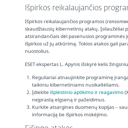
Išpirkos reikalaujančios progr
Išpirkos reikalaujančios programos (
ransomw
skaudžiausių kibernetinių atakų. Įsilaužėlia
atsirandančiais dėl pasenusios programinės į
išpirkos už jų atkūrimą. Tokios atakos gali par
nuostolius.
ESET ekspertas L. Apynis išskyrė kelis žingsni
Reguliariai atnaujinkite programinę įran
taikiniu kibernetiniams nusikaltėliams.
Įdiekite
išplėstinio aptikimo ir reagavimo
(X
neįprastą elgseną ir pažeidimus.
Kurkite atsargines duomenų kopijas – saugo
informaciją be išpirkos mokėjimo.