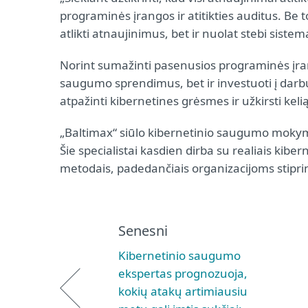
programinės įrangos ir atitikties auditus. Be
atlikti atnaujinimus, bet ir nuolat stebi siste
Norint sumažinti pasenusios programinės įran
saugumo sprendimus, bet ir investuoti į darb
atpažinti kibernetines grėsmes ir užkirsti ke
„Baltimax“ siūlo kibernetinio saugumo mokymus
Šie specialistai kasdien dirba su realiais kibern
metodais, padedančiais organizacijoms stipr
Senesni
Kibernetinio saugumo
ekspertas prognozuoja,
kokių atakų artimiausiu