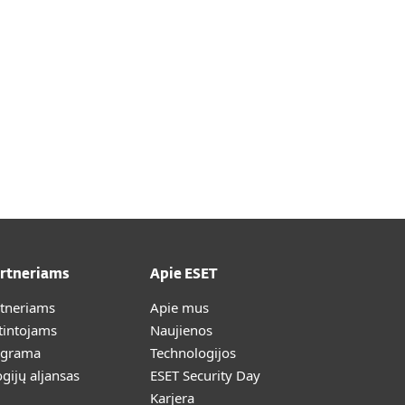
artneriams
Apie ESET
rtneriams
Apie mus
tintojams
Naujienos
ograma
Technologijos
gijų aljansas
ESET Security Day
Karjera