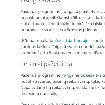
Fišingo atakos
Pasenusi programinė įranga taip pat atveria p
nepastebėtai apeiti šlamšto filtrus ir atsidur
kad darbuotojai neatpažins kenkėjiško laišk
nuorodos arba atsisiųs užkrėstus priedus.
„Būtina reguliariai
šviesti darbuotojus
, kad ji
įtartinus laiškus. Taip pat svarbu naudoti p
automatiškai užblokuos kenksmingus laiškus i
Teisiniai pažeidimai
Pasenusi programinė įranga ne tik kelia skait
neatitikti svarbių teisinių reikalavimų, tokių 
Nepaisydami šių reikalavimų, verslai ne tik ri
finansinių nuostolių.
„Siekiant užtikrinti, kad visi atnaujinimai atiti