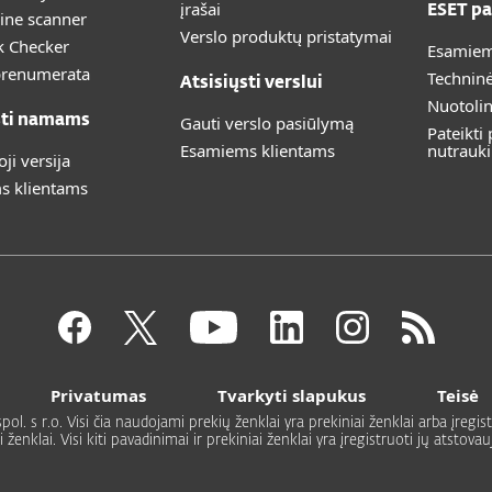
įrašai
ESET pa
ine scanner
Verslo produktų pristatymai
k Checker
Esamiem
prenumerata
Technin
Atsisiųsti verslui
Nuotoli
sti namams
Gauti verslo pasiūlymą
Pateikti
Esamiems klientams
nutrauk
i versija
s klientams
Privatumas
Tvarkyti slapukus
Teisė
. s r.o. Visi čia naudojami prekių ženklai yra prekiniai ženklai arba įregistr
enklai. Visi kiti pavadinimai ir prekiniai ženklai yra įregistruoti jų atstova