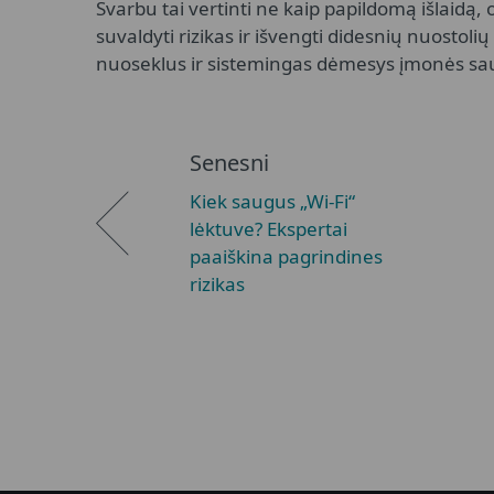
Svarbu tai vertinti ne kaip papildomą išlaidą, 
suvaldyti rizikas ir išvengti didesnių nuostoli
nuoseklus ir sistemingas dėmesys įmonės s
Senesni
Kiek saugus „Wi-Fi“
lėktuve? Ekspertai
paaiškina pagrindines
rizikas