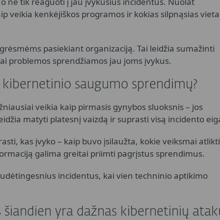
 o ne tik reaguoti į jau įvykusius incidentus. Nuolat
p veikia kenkėjiškos programos ir kokias silpnąsias vieta
grėsmėms pasiekiant organizaciją. Tai leidžia sumažinti
ų, kai problemos sprendžiamos jau joms įvykus.
ų kibernetinio saugumo sprendimų?
iausiai veikia kaip pirmasis gynybos sluoksnis – jos
džia matyti platesnį vaizdą ir suprasti visą incidento eig
rasti, kas įvyko – kaip buvo įsilaužta, kokie veiksmai atlikti
informaciją galima greitai priimti pagrįstus sprendimus.
ėtingesnius incidentus, kai vien techninio aptikimo
as šiandien yra dažnas kibernetinių atak