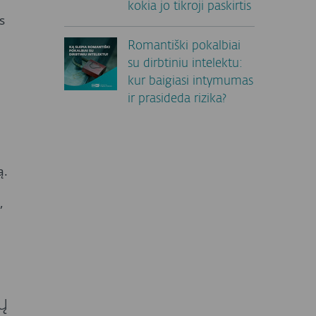
kokia jo tikroji paskirtis
s
Romantiški pokalbiai
su dirbtiniu intelektu:
kur baigiasi intymumas
ir prasideda rizika?
ą.
,
ų