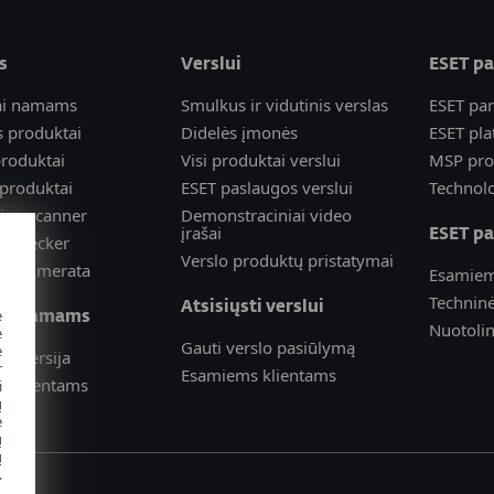
s
Verslui
ESET p
ai namams
Smulkus ir vidutinis verslas
ESET pa
 produktai
Didelės įmonės
ESET pla
roduktai
Visi produktai verslui
MSP pr
produktai
ESET paslaugos verslui
Technolo
ine scanner
Demonstraciniai video
įrašai
ESET pa
k Checker
Verslo produktų pristatymai
prenumerata
Esamiem
Technin
Atsisiųsti verslui
e
sti namams
Nuotoli
e
Gauti verslo pasiūlymą
e
i versija
r
Esamiems klientams
s klientams
i
ų
e
ų
ų
.