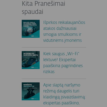
Kita Pranešimai
spaudai
Išpirkos reikalaujančios
atakos dažniausiai
smogia smulkioms ir
vidutinėms įmonėms
Kiek saugus „Wi-Fi“
lėktuve? Ekspertai
paaiškina pagrindines
rizikas
Apie slaptą naršymo
režimą daugelis turi
klaidingą įsivaizdavimą:
ekspertas paaiškino,