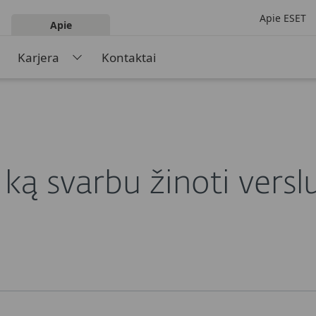
Apie ESET
Apie
Karjera
Kontaktai
MDR sprendimai: ką svarbu žinoti verslui
ą svarbu žinoti verslu