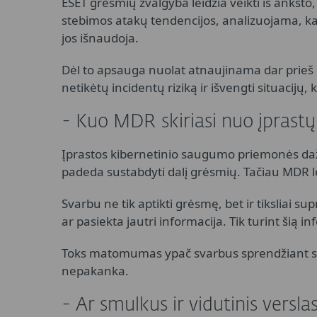
ESET grėsmių žvalgyba leidžia veikti iš anksto,
stebimos atakų tendencijos, analizuojama, kai
jos išnaudoja.
Dėl to apsauga nuolat atnaujinama dar prieš 
netikėtų incidentų riziką ir išvengti situacij
- Kuo MDR skiriasi nuo įprast
Įprastos kibernetinio saugumo priemonės dažn
padeda sustabdyti dalį grėsmių. Tačiau MDR lei
Svarbu ne tik aptikti grėsmę, bet ir tiksliai sup
ar pasiekta jautri informacija. Tik turint šią 
Toks matomumas ypač svarbus sprendžiant sud
nepakanka.
- Ar smulkus ir vidutinis versl