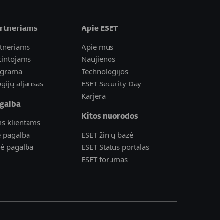
artneriams
Apie ESET
rtneriams
Apie mus
tintojams
Naujienos
ograma
Technologijos
gijų aljansas
ESET Security Day
Karjera
galba
Kitos nuorodos
s klientams
ė pagalba
ESET žinių bazė
nė pagalba
ESET Status portalas
ESET forumas