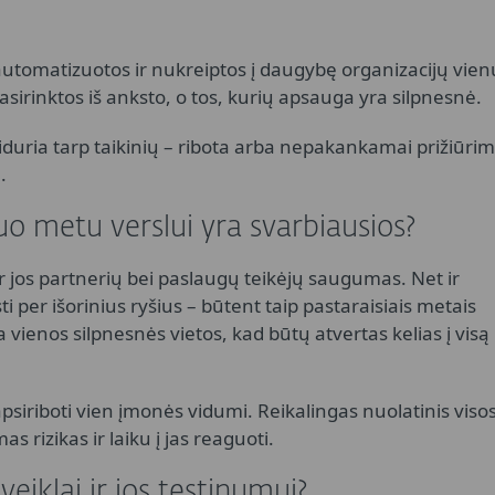
 automatizuotos ir nukreiptos į daugybę organizacijų vien
sirinktos iš anksto, o tos, kurių apsauga yra silpnesnė.
siduria tarp taikinių – ribota arba nepakankamai prižiūri
.
iuo metu verslui yra svarbiausios?
ir jos partnerių bei paslaugų teikėjų saugumas. Net ir
sti per išorinius ryšius – būtent taip pastaraisiais metais
 vienos silpnesnės vietos, kad būtų atvertas kelias į visą
psiriboti vien įmonės vidumi. Reikalingas nuolatinis viso
 rizikas ir laiku į jas reaguoti.
eiklai ir jos tęstinumui?