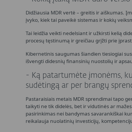
Didžiausia MDR vertė – greitis ir aiškumas. Įmo
įvyko, kiek tai paveikė sistemas ir kokių veiks
Tai leidžia veikti nedelsiant ir užkirsti kelią 
procesų tęstinumą ir greičiau grįžti prie įpras
Kibernetinis saugumas šiandien tiesiogiai sus
išvengti didesnių finansinių nuostolių ir apsa
- Ką patartumėte įmonėms, kur
sudėtingą ar per brangų spren
Pastaraisiais metais MDR sprendimai tapo gero
taikyti ne tik didelės, bet ir vidutinės ar maž
pasirinkimas nei bandymas savarankiškai kurti
reikalauja nuolatinių investicijų, kompetencijų 