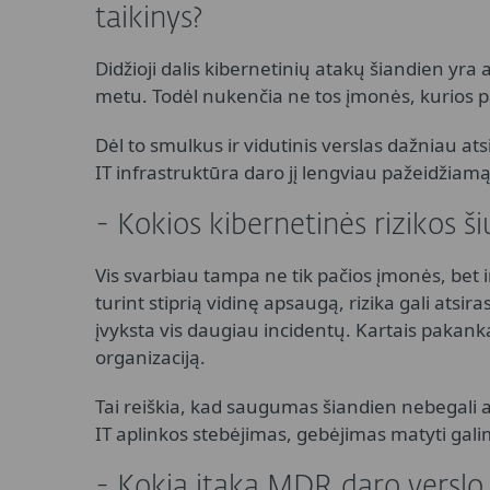
taikinys?
Didžioji dalis kibernetinių atakų šiandien yra
metu. Todėl nukenčia ne tos įmonės, kurios pa
Dėl to smulkus ir vidutinis verslas dažniau at
IT infrastruktūra daro jį lengviau pažeidžiamą
- Kokios kibernetinės rizikos š
Vis svarbiau tampa ne tik pačios įmonės, bet 
turint stiprią vidinę apsaugą, rizika gali atsira
įvyksta vis daugiau incidentų. Kartais pakanka
organizaciją.
Tai reiškia, kad saugumas šiandien nebegali a
IT aplinkos stebėjimas, gebėjimas matyti galimas
- Kokią įtaką MDR daro verslo v