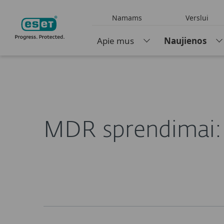
Namams
Verslui
Apie mus
Naujienos
LT
Apie ESET
Naujienos
Straipsniai
MDR sprendimai: k