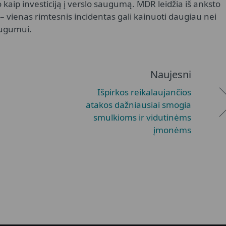
o kaip investiciją į verslo saugumą. MDR leidžia iš anksto
ų – vienas rimtesnis incidentas gali kainuoti daugiau nei
augumui.
Naujesni
Išpirkos reikalaujančios
atakos dažniausiai smogia
smulkioms ir vidutinėms
įmonėms