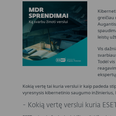
Kibernet
greičiau 
Augantis
spaudima
leistų už
Vis dažn
svarbiau
Todėl vi
reagavim
ekspertų 
Kokią vertę tai kuria verslui ir kaip padeda s
vyresnysis kibernetinio saugumo inžinierius,
- Kokią vertę verslui kuria ES