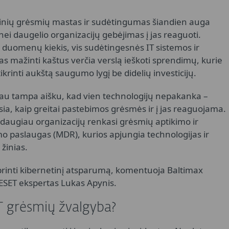
inių grėsmių mastas ir sudėtingumas šiandien auga
nei daugelio organizacijų gebėjimas į jas reaguoti.
 duomenų kiekis, vis sudėtingesnės IT sistemos ir
s mažinti kaštus verčia verslą ieškoti sprendimų, kurie
tikrinti aukštą saugumo lygį be didelių investicijų.
iau tampa aišku, kad vien technologijų nepakanka –
sia, kaip greitai pastebimos grėsmės ir į jas reaguojama.
s daugiau organizacijų renkasi grėsmių aptikimo ir
o paslaugas (MDR), kurios apjungia technologijas ir
žinias.
tiprinti kibernetinį atsparumą, komentuoja Baltimax
 ESET ekspertas Lukas Apynis.
ET grėsmių žvalgyba?