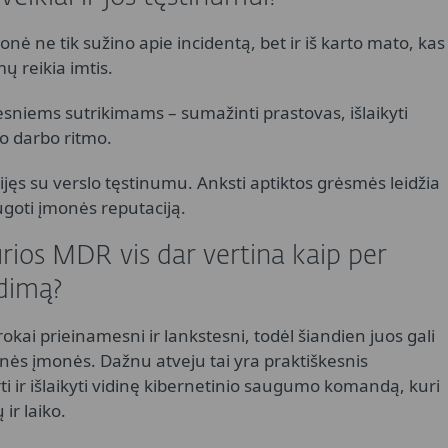
nė ne tik sužino apie incidentą, bet ir iš karto mato, kas
mų reikia imtis.
didesniems sutrikimams – sumažinti prastovas, išlaikyti
to darbo ritmo.
ijęs su verslo tęstinumu. Anksti aptiktos grėsmės leidžia
ugoti įmonės reputaciją.
ios MDR vis dar vertina kaip per
dimą?
kai prieinamesni ir lankstesni, todėl šiandien juos gali
esnės įmonės. Dažnu atveju tai yra praktiškesnis
 ir išlaikyti vidinę kibernetinio saugumo komandą, kuri
ir laiko.