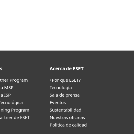
se aquí
s
Acerca de ESET
rtner Program
¿Por qué ESET?
ma MSP
Tecnología
a ISP
Sala de prensa
Tecnológica
Eventos
aining Program
Sustentabilidad
artner de ESET
Nuestras oficinas
Politica de calidad