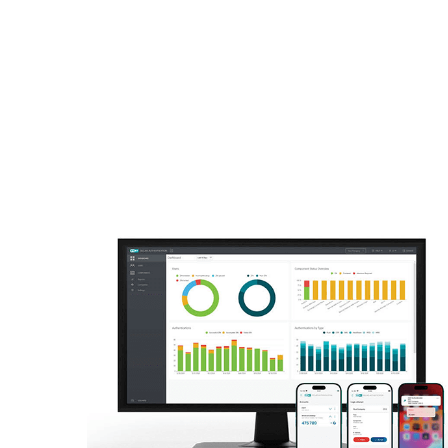
Para el Hogar
Para Empr
NI UY GT SV CR HN DO CAM
Para empresas
Off canvas - Multi-Fac
Plataforma
Soluciones