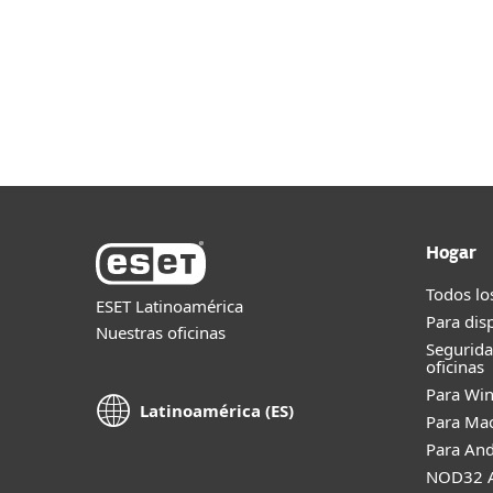
Ver es
Hogar
Todos lo
ESET Latinoamérica
Para dis
Nuestras oficinas
Segurid
oficinas
Para Wi
Latinoamérica (ES)
Para Ma
Para And
NOD32 A