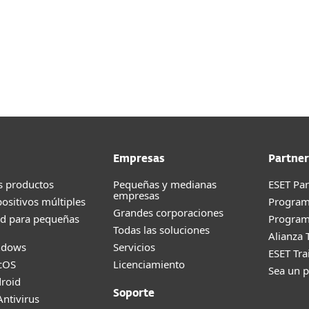
pecificaciones detalladas para implementación on-premi
Empresas
Partner
s productos
Pequeñas y medianas
ESET Pa
empresas
positivos múltiples
Progra
Grandes corporaciones
ad para pequeñas
Program
Todas las soluciones
Alianza 
ndows
Servicios
ESET Tr
cOS
Licenciamiento
Sea un p
roid
Soporte
ntivirus