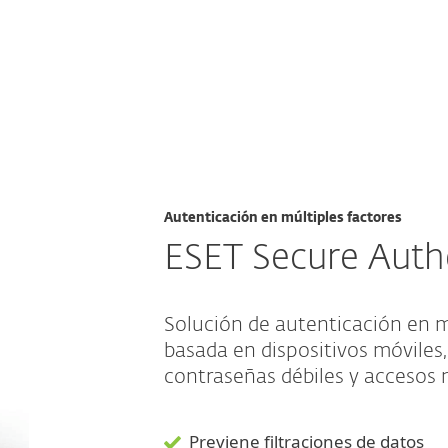
esas
Para Partners
tor Authentication
Servicios
¿Por qué ESET?
Autenticación en múltiples factores
ESET Secure Auth
Solución de autenticación en múl
basada en dispositivos móviles
contraseñas débiles y accesos 
Previene filtraciones de datos