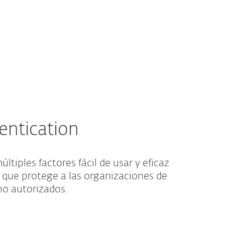
Acerca de
Blog
Tienda
Nicaragua
Ventas corporativas
Cliente existente
entication
tiples factores fácil de usar y eficaz
, que protege a las organizaciones de
no autorizados.