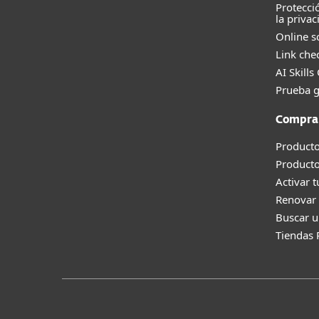
Protecci
la privac
Online s
Link che
AI Skills
Prueba g
Compra
Producto
Product
Activar 
Renovar 
Buscar u
Tiendas 