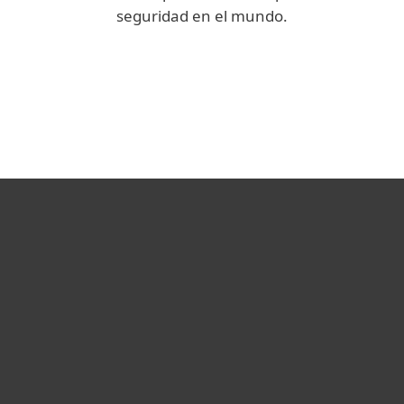
seguridad en el mundo.
We Live Security
Blog Corporativo
Hogar
Empresas
Partners
Soporte