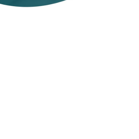
bescherming
Toegang tot
geografisch
geblokkeerde
content
Geen logs-beleid
En nog veel meer
KOOP NU
Voor PC, macOS, smartphones & tablets
Hoeveel VPN-
30 dagen niet-goed-
apparaten krijg ik na
geld-terug-garantie
aankoop?