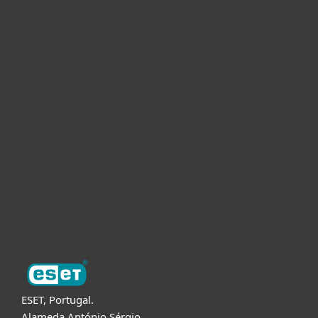
Para Casa
Para Empresas
Para Parceiros
Suporte
Sobre a ESET
ESET, Portugal.
Alameda António Sérgio,