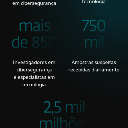
tecnologia
em cibersegurança
mais
750
de 850
mil
Investigadores em
Amostras suspeitas
cibersegurança
recebidas diariamente
e especialistas em
tecnologia
2,5 mil
milhões