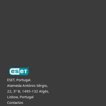
Para Casa
Para Empresas
Para Parceiros
Suporte
Sobre a ESET
ESET, Portugal.
Alameda António Sérgio,
22, 3º B, 1495-132 Algés,
Lisboa, Portugal
Contactos