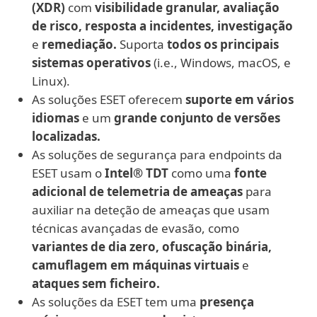
(XDR)
com
visibilidade granular, avaliação
de risco, resposta a incidentes, investigação
e
remediação.
Suporta
todos os principais
sistemas operativos
(i.e., Windows, macOS, e
Linux).
As soluções ESET oferecem
suporte em vários
idiomas
e um
grande conjunto de versões
localizadas.
As soluções de segurança para endpoints da
ESET usam o
Intel® TDT
como uma
fonte
adicional de telemetria de ameaças
para
auxiliar na deteção de ameaças que usam
técnicas avançadas de evasão, como
variantes de dia zero, ofuscação binária,
camuflagem em máquinas virtuais
e
ataques sem ficheiro.
As soluções da ESET tem uma
presença