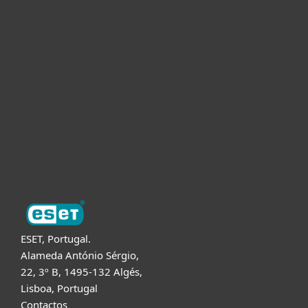
Para Casa
Para Empresas
Para Parceiros
Suporte
Sobre a ESET
ESET, Portugal.
Alameda António Sérgio,
22, 3º B, 1495-132 Algés,
Lisboa, Portugal
Contactos