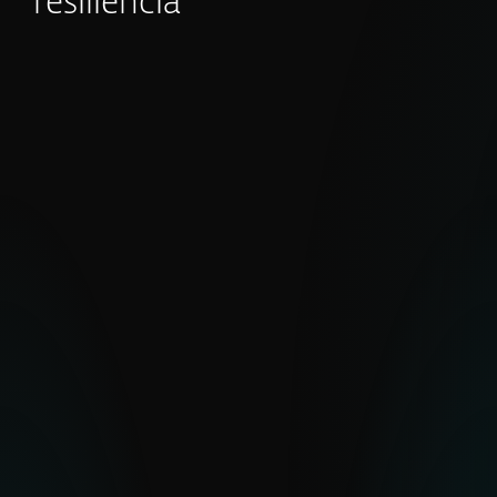
resiliência
Relatórios APT
Com milhões de sensores e uma ampla
visibilidade em áreas de difícil acesso, a
ESET oferece uma visão clara das
ciberameaças globais e emergentes.
EXPLORE