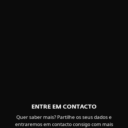
Visão geral da solução
Conheça a solução em profundidade, com
descrições detalhadas e destaques das
funcionalidades.
DOWNLOAD DO PDF
ENTRE EM CONTACTO
Quer saber mais? Partilhe os seus dados e
entraremos em contacto consigo com mais