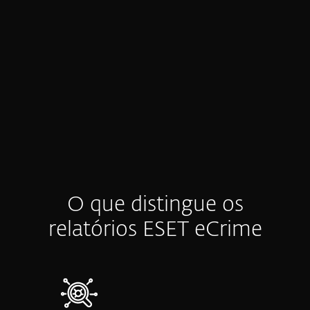
alertas, perdem tempo com análises
manuais e continuam a ter dificuldade em
obter as informações claras e úteis de que
necessitam.
O que distingue os
relatórios ESET eCrime