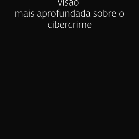
visão
mais aprofundada sobre o
cibercrime
Visibilidade limitada e dados
acionáveis
A maioria das equipas não consegue ver
toda a cadeia de ataque do cibercrime – as
infraestruturas, as ferramentas e as TTPs
por detrás das intrusões. Mesmo com
todos os controlos de segurança
adequados implementados, as violações
continuam a ocorrer.