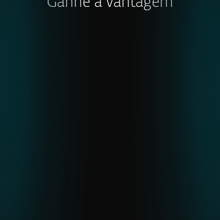
Ganhe a vantagem
RELATÓRIO DE AMEAÇAS DA
ESET – 2.º SEMESTRE DE 2025
Uma análise aprofundada das tendências
globais em matéria de ameaças, da
atividade regional de APT e da evolução
do malware, observadas através da
telemetria da ESET.