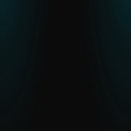
LEIA O RELATÓRIO
Resumo de Atividades APT
As últimas informações sobre campanhas
APT ativas em todo o mundo.
EXPLORE AS ATIVIDADES APT