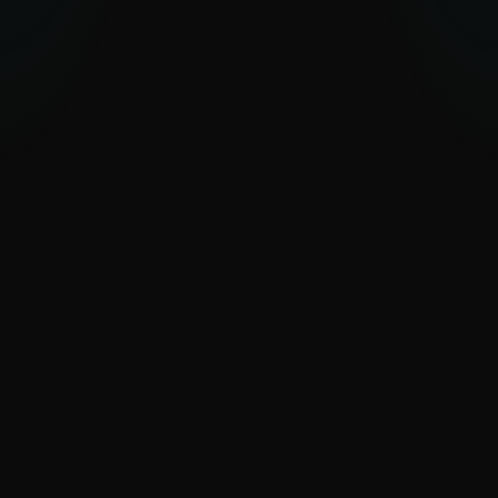
WeLiveSecurity: Notícias em
destaque e estudos
Análises e comentários especializados dos
investigadores da ESET sobre as mais
recentes ciberameaças, descobertas e
tendências de segurança.
LEIA OS ARTIGOS