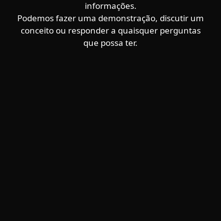
informações.
Podemos fazer uma demonstração, discutir um
conceito ou responder a quaisquer perguntas
que possa ter.
Para Casa
Para Empresas
Para Parceiros
Suporte
Sobre a ESET