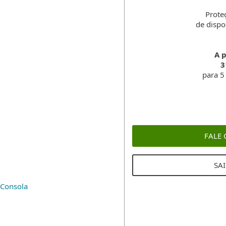
Prote
de dispo
A p
3
para 5
FALE
SA
Consola