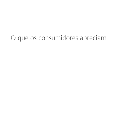
O que os consumidores apreciam
“Ficámos impressionados com o suporte
que recebemos. Além de se tratar de um
excelente produto, o suporte ímpar levou
a que fizéssemos a migração para ESET
em todos os nossos sistemas”
Joshua Collins,
Gestor de Operações de Centros de Dados;
Primoris Services Corporation, USA; 4000+