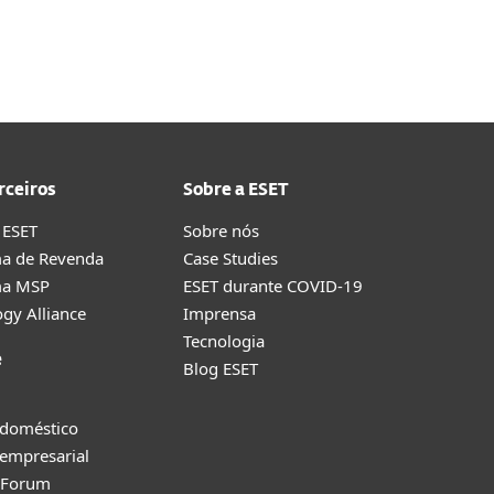
g
Pedido de suporte
Loja
Portugal
Contacte-nos
Área de Clientes
rceiros
Sobre a ESET
 ESET
Sobre nós
a de Revenda
Case Studies
ma MSP
ESET durante COVID-19
gy Alliance
Imprensa
Tecnologia
e
Blog ESET
 doméstico
empresarial
y Forum