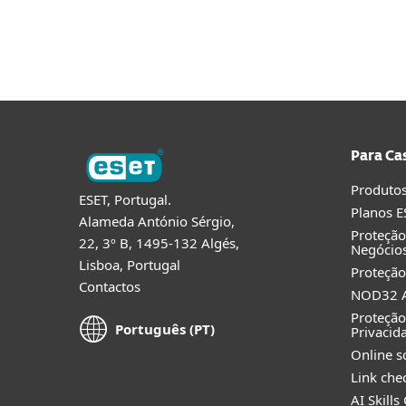
Para Casa
Para Empres
PT
Para Empresas
Porquê ESET
Rec
Platforma
Soluções
Para Ca
Produtos
ESET, Portugal.
Planos E
Alameda António Sérgio,
Proteçã
22, 3º B, 1495-132 Algés,
Negócio
Lisboa, Portugal
Proteção
Contactos
NOD32 A
Proteção
Português (PT)
Privacid
Online s
Link che
AI Skills