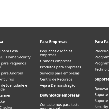
Sobre
Blo
as
Para Parceiros
ursos
Serviços
Porquê ESET
sa
Para Empresas
Para Pa
 para Casa
Pequenas e Médias
Parceiro
empresas
SET Home Security
Program
Grandes empresas
o para Pequenos
Progra
s
Produtos para empresas
Technolo
 para Android
Serviços para empresas
ntivírus
Centro de Recursos
Suport
 de Identidade e
Veja a Demonstração
Renovar
ade
Suporte
canner
Downloads empresas
Suporte 
cker
Contacte-nos para teste
Securit
 Checker
empresarial